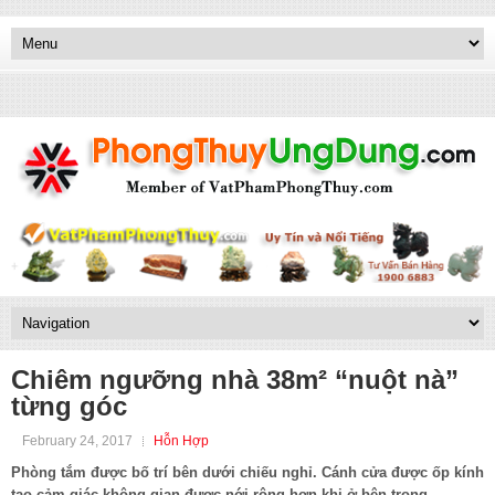
Chiêm ngưỡng nhà 38m² “nuột nà”
từng góc
February 24, 2017
Hỗn Hợp
Phòng tắm được bố trí bên dưới chiếu nghỉ. Cánh cửa được ốp kính
tạo cảm giác không gian được nới rộng hơn khi ở bên trong.