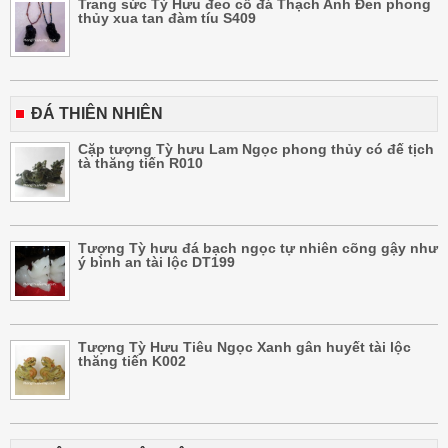
Trang sức Tỳ Hưu đeo cổ đá Thạch Anh Đen phong
thủy xua tan đàm tíu S409
ĐÁ THIÊN NHIÊN
Cặp tượng Tỳ hưu Lam Ngọc phong thủy có đế tịch
tà thăng tiến R010
Tượng Tỳ hưu đá bạch ngọc tự nhiên cõng gậy như
ý bình an tài lộc DT199
Tượng Tỳ Hưu Tiêu Ngọc Xanh gân huyết tài lộc
thăng tiến K002