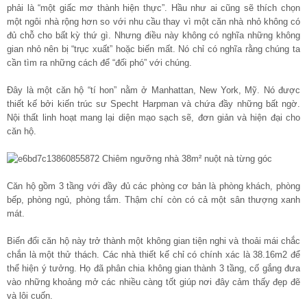
phải là “một giấc mơ thành hiện thực”. Hầu như ai cũng sẽ thích chọn
một ngôi nhà rộng hơn so với nhu cầu thay vì một căn nhà nhỏ không có
đủ chỗ cho bất kỳ thứ gì. Nhưng điều này không có nghĩa những không
gian nhỏ nên bị “trục xuất” hoặc biến mất. Nó chỉ có nghĩa rằng chúng ta
cần tìm ra những cách để “đối phó” với chúng.
Đây là một căn hộ “tí hon” nằm ở Manhattan, New York, Mỹ. Nó được
thiết kế bởi kiến trúc sư Specht Harpman và chứa đầy những bất ngờ.
Nội thất linh hoạt mang lại diện mạo sạch sẽ, đơn giản và hiện đại cho
căn hộ.
Căn hộ gồm 3 tầng với đầy đủ các phòng cơ bản là phòng khách, phòng
bếp, phòng ngủ, phòng tắm. Thậm chí còn có cả một sân thượng xanh
mát.
Biến đổi căn hộ này trở thành một không gian tiện nghi và thoải mái chắc
chắn là một thử thách. Các nhà thiết kế chỉ có chính xác là 38.16m2 để
thể hiện ý tưởng. Họ đã phân chia không gian thành 3 tầng, cố gắng đưa
vào những khoảng mở các nhiều càng tốt giúp nơi đây cảm thấy đẹp đẽ
và lôi cuốn.