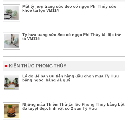
Mặt tỳ hưu trang sức đeo cổ ngọc Phỉ Thúy sức
khỏe tài lộc VM114
Tỳ hưu trang sức đeo cổ ngọc Phỉ Thúy tài lộc trừ
tà VM115
KIẾN THỨC PHONG THỦY
Lý do để bạn ưu tiên hàng đầu chọn mua Tỳ Hưu
bằng ngọc, bằng đá quý
Những mẫu Thiềm Thừ tài lộc Phong Thủy bằng bột
đá tuyệt đẹp, linh vật số 2 sau Tỳ Hưu