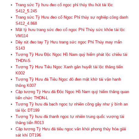
Trang sức Tỳ hưu đeo cổ ngọc phỉ thúy thu hút tài lộc
S412_5.245
Trang sức Tỳ Hưu đeo cổ Ngọc Phỉ thúy sự nghiệp công danh
S412_4.868
Mặt tỳ hưu trang sức đeo cổ ngọc Phỉ Thúy sức khỏe tài lộc
VM114
Dây rút đeo tay Tỳ Hưu trang sức ngọc Phỉ Thúy may mắn
S143
Tượng Tỳ Hưu Độc Ngọc Hồ Nam quý hiếm phát lộc chiêu tài
THDN-S
Tượng Tỳ Hưu Tiêu Ngọc Xanh gân huyết tài lộc thăng tiến
K002
Tượng Tỳ Hưu đá Tiêu Ngọc đỏ đen mặt khờ tài vận hanh
thông K007
Cặp tượng Tỳ Hưu đá Độc Ngọc Hồ Nam quý hiếm thăng quan
tiến chức THDN-L
Tượng Tỳ hưu đá bạch ngọc tự nhiên cõng gậy như ý bình an
tài lộc DT199
Tượng Tỳ hưu đá thanh ngọc tự nhiên trung quốc vượng tài
thăng tiến R013
Cặp tượng Tỳ Hưu đá tiêu ngọc vân khói phong thủy hóa giải
sát khí DT196