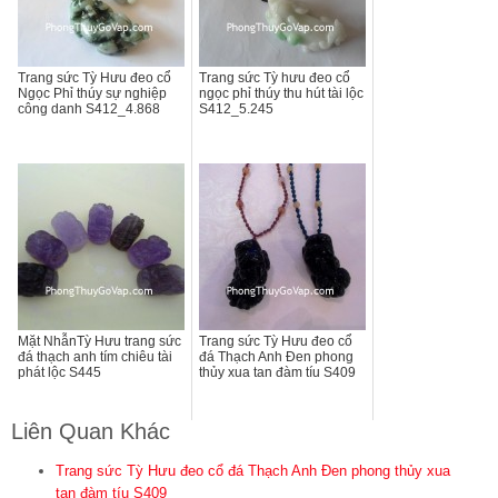
Trang sức Tỳ Hưu đeo cổ
Trang sức Tỳ hưu đeo cổ
Ngọc Phỉ thúy sự nghiệp
ngọc phỉ thúy thu hút tài lộc
công danh S412_4.868
S412_5.245
Mặt NhẫnTỳ Hưu trang sức
Trang sức Tỳ Hưu đeo cổ
đá thạch anh tím chiêu tài
đá Thạch Anh Đen phong
phát lộc S445
thủy xua tan đàm tíu S409
Liên Quan Khác
Trang sức Tỳ Hưu đeo cổ đá Thạch Anh Đen phong thủy xua
tan đàm tíu S409