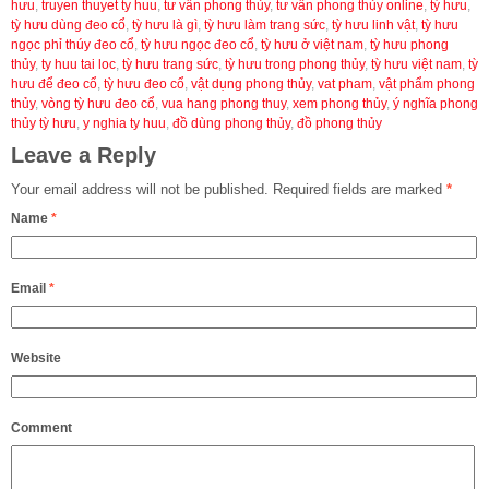
hưu
,
truyen thuyet ty huu
,
tư vấn phong thủy
,
tư vấn phong thủy online
,
tỳ hưu
,
tỳ hưu dùng đeo cổ
,
tỳ hưu là gì
,
tỳ hưu làm trang sức
,
tỳ hưu linh vật
,
tỳ hưu
ngọc phỉ thúy đeo cổ
,
tỳ hưu ngọc đeo cổ
,
tỳ hưu ở việt nam
,
tỳ hưu phong
thủy
,
ty huu tai loc
,
tỳ hưu trang sức
,
tỳ hưu trong phong thủy
,
tỳ hưu việt nam
,
tỳ
hưu để đeo cổ
,
tỳ hưu đeo cổ
,
vật dụng phong thủy
,
vat pham
,
vật phẩm phong
thủy
,
vòng tỳ hưu đeo cổ
,
vua hang phong thuy
,
xem phong thủy
,
ý nghĩa phong
thủy tỳ hưu
,
y nghia ty huu
,
đồ dùng phong thủy
,
đồ phong thủy
Leave a Reply
Your email address will not be published.
Required fields are marked
*
Name
*
Email
*
Website
Comment