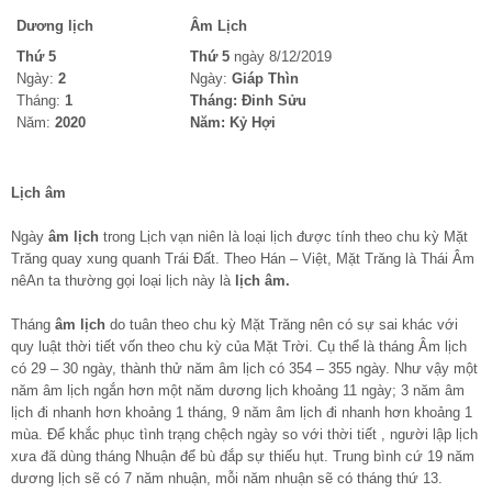
Dương lịch
Âm Lịch
Thứ 5
Thứ 5
ngày 8/12/2019
Ngày:
2
Ngày:
Giáp Thìn
Tháng:
1
Tháng:
Đinh Sửu
Năm:
2020
Năm:
Kỷ Hợi
Lịch âm
Ngày
âm lịch
trong Lịch vạn niên là loại lịch được tính theo chu kỳ Mặt
Trăng quay xung quanh Trái Đất. Theo Hán – Việt, Mặt Trăng là Thái Âm
nêAn ta thường gọi loại lịch này là
lịch âm.
Tháng
âm lịch
do tuân theo chu kỳ Mặt Trăng nên có sự sai khác với
quy luật thời tiết vốn theo chu kỳ của Mặt Trời. Cụ thể là tháng Âm lịch
có 29 – 30 ngày, thành thử năm âm lịch có 354 – 355 ngày. Như vậy một
năm âm lịch ngắn hơn một năm dương lịch khoảng 11 ngày; 3 năm âm
lịch đi nhanh hơn khoảng 1 tháng, 9 năm âm lịch đi nhanh hơn khoảng 1
mùa. Để khắc phục tình trạng chệch ngày so với thời tiết , người lập lịch
xưa đã dùng tháng Nhuận để bù đắp sự thiếu hụt. Trung bình cứ 19 năm
dương lịch sẽ có 7 năm nhuận, mỗi năm nhuận sẽ có tháng thứ 13.