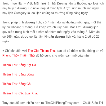
Trời. Theo Hán – Việt, Mặt Trời là Thái Dương nên ta thường gọi loại lịch
này là lịch dương. Có nhiều loại dương lịch được sinh ra, nhưng ngày
nay lịch Greogory là loại lịch chúng ta thường dùng hằng ngày.
Trong phép tính
dương lịch
, cứ 4 năm dư ra khoảng một ngày, một thế
kỷ dư khoảng 1 tháng. Để khớp với chu kỳ năm Mặt Trời, dương lịch
quy ước trung bình mỗi 4 năm sẽ thêm một ngày vào tháng 2. Năm đó
có 366 ngày, được gọi là năm
Nhuận dương lịch
và tháng 2 sẽ có 29
ngày.
♦ Chỉ cần đến với
The Gioi Thiem Thu
, bạn sẽ có thêm nhiều thông tin về
Phong Thủy Thiềm Thừ
để bổ sung cho niềm đam mê của mình.
Thiềm Thừ Bằng Bột Đá
Thiềm Thừ Bằng Đồng
Thiềm Thừ Bằng Gỗ
Thiềm Thừ Các Loại Khác
Truy cập để xem nhiều hơn tại TheGioiPhongTthuy.com – Chuỗi Siêu Thị