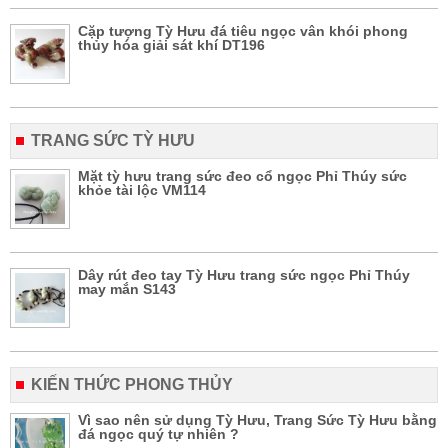
Cặp tượng Tỳ Hưu đá tiêu ngọc vân khói phong
thủy hóa giải sát khí DT196
TRANG SỨC TỲ HƯU
Mặt tỳ hưu trang sức đeo cổ ngọc Phỉ Thúy sức
khỏe tài lộc VM114
Dây rút đeo tay Tỳ Hưu trang sức ngọc Phỉ Thúy
may mắn S143
KIẾN THỨC PHONG THỦY
Vì sao nên sử dụng Tỳ Hưu, Trang Sức Tỳ Hưu bằng
đá ngọc quý tự nhiên ?