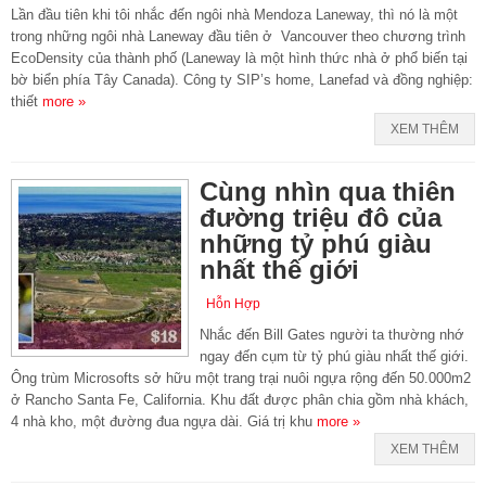
Lần đầu tiên khi tôi nhắc đến ngôi nhà Mendoza Laneway, thì nó là một
trong những ngôi nhà Laneway đầu tiên ở Vancouver theo chương trình
EcoDensity của thành phố (Laneway là một hình thức nhà ở phổ biến tại
bờ biển phía Tây Canada). Công ty SIP’s home, Lanefad và đồng nghiệp:
thiết
more »
XEM THÊM
Cùng nhìn qua thiên
đường triệu đô của
những tỷ phú giàu
nhất thế giới
Hỗn Hợp
Nhắc đến Bill Gates người ta thường nhớ
ngay đến cụm từ tỷ phú giàu nhất thế giới.
Ông trùm Microsofts sở hữu một trang trại nuôi ngựa rộng đến 50.000m2
ở Rancho Santa Fe, California. Khu đất được phân chia gồm nhà khách,
4 nhà kho, một đường đua ngựa dài. Giá trị khu
more »
XEM THÊM