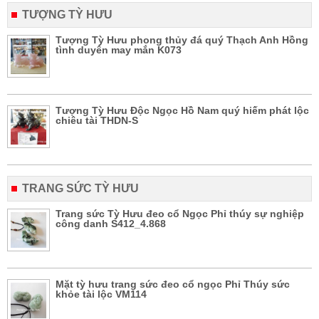
TƯỢNG TỲ HƯU
Tượng Tỳ Hưu phong thủy đá quý Thạch Anh Hồng
tình duyên may mắn K073
Tượng Tỳ Hưu Độc Ngọc Hồ Nam quý hiếm phát lộc
chiêu tài THDN-S
TRANG SỨC TỲ HƯU
Trang sức Tỳ Hưu đeo cổ Ngọc Phỉ thúy sự nghiệp
công danh S412_4.868
Mặt tỳ hưu trang sức đeo cổ ngọc Phỉ Thúy sức
khỏe tài lộc VM114