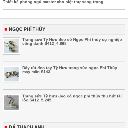
Thiết kế phòng ngủ master cho biệt thự sang trọng
NGỌC PHỈ THÚY
Trang sức Tỳ Hưu đeo cổ Ngọc Phỉ thúy sự nghiệp
công danh S412_4.868
Dây rút đeo tay Tỳ Hưu trang sức ngọc Phỉ Thúy
may mắn S143
Trang sức Tỳ hưu đeo cổ ngọc phỉ thúy thu hút tài
lộc S412_5.245
ĐÁ THẠCH ANH