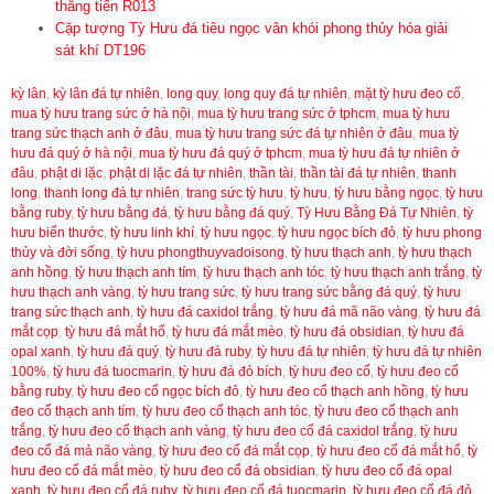
thăng tiến R013
Cặp tượng Tỳ Hưu đá tiêu ngọc vân khói phong thủy hóa giải
sát khí DT196
kỳ lân
,
kỳ lân đá tự nhiên
,
long quy
,
long quy đá tự nhiên
,
mặt tỳ hưu đeo cổ
,
mua tỳ hưu trang sức ở hà nội
,
mua tỳ hưu trang sức ở tphcm
,
mua tỳ hưu
trang sức thạch anh ở đâu
,
mua tỳ hưu trang sức đá tự nhiên ở đâu
,
mua tỳ
hưu đá quý ở hà nội
,
mua tỳ hưu đá quý ở tphcm
,
mua tỳ hưu đá tự nhiên ở
đâu
,
phật di lặc
,
phật di lặc đá tự nhiên
,
thần tài
,
thần tài đá tự nhiên
,
thanh
long
,
thanh long đá tự nhiên
,
trang sức tỳ hưu
,
tỳ hưu
,
tỳ hưu bằng ngọc
,
tỳ hưu
bằng ruby
,
tỳ hưu bằng đá
,
tỳ hưu bằng đá quý
,
Tỳ Hưu Bằng Đá Tự Nhiên
,
tỳ
hưu biển thước
,
tỳ hưu linh khí
,
tỳ hưu ngọc
,
tỳ hưu ngọc bích đỏ
,
tỳ hưu phong
thủy và đời sống
,
tỳ hưu phongthuyvadoisong
,
tỳ hưu thạch anh
,
tỳ hưu thạch
anh hồng
,
tỳ hưu thạch anh tím
,
tỳ hưu thạch anh tóc
,
tỳ hưu thạch anh trắng
,
tỳ
hưu thạch anh vàng
,
tỳ hưu trang sức
,
tỳ hưu trang sức bằng đá quý
,
tỳ hưu
trang sức thạch anh
,
tỳ hưu đá caxidol trắng
,
tỳ hưu đá mã não vàng
,
tỳ hưu đá
mắt cọp
,
tỳ hưu đá mắt hổ
,
tỳ hưu đá mắt mèo
,
tỳ hưu đá obsidian
,
tỳ hưu đá
opal xanh
,
tỳ hưu đá quý
,
tỳ hưu đá ruby
,
tỳ hưu đá tự nhiên
,
tỳ hưu đá tự nhiên
100%
,
tỳ hưu đá tuocmarin
,
tỳ hưu đá đỏ bích
,
tỳ hưu đeo cổ
,
tỳ hưu đeo cổ
bằng ruby
,
tỳ hưu đeo cổ ngọc bích đỏ
,
tỳ hưu đeo cổ thạch anh hồng
,
tỳ hưu
đeo cổ thạch anh tím
,
tỳ hưu đeo cổ thạch anh tóc
,
tỳ hưu đeo cổ thạch anh
trắng
,
tỳ hưu đeo cổ thạch anh vàng
,
tỳ hưu đeo cổ đá caxidol trắng
,
tỳ hưu
đeo cổ đá mả não vàng
,
tỳ hưu đeo cổ đá mắt cọp
,
tỳ hưu đeo cổ đá mắt hổ
,
tỳ
hưu đeo cổ đá mắt mèo
,
tỳ hưu đeo cổ đá obsidian
,
tỳ hưu đeo cổ đá opal
xanh
,
tỳ hưu đeo cổ đá ruby
,
tỳ hưu đeo cổ đá tuocmarin
,
tỳ hưu đeo cổ đá đỏ