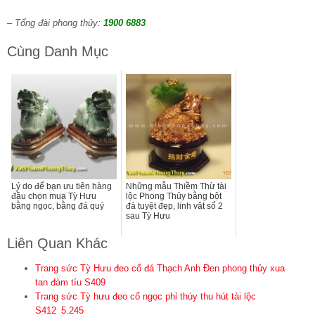
– Tổng đài phong thủy:
1900 6883
Cùng Danh Mục
Lý do để bạn ưu tiên hàng
Những mẫu Thiềm Thừ tài
đầu chọn mua Tỳ Hưu
lộc Phong Thủy bằng bột
bằng ngọc, bằng đá quý
đá tuyệt đẹp, linh vật số 2
sau Tỳ Hưu
Liên Quan Khác
Trang sức Tỳ Hưu đeo cổ đá Thạch Anh Đen phong thủy xua
tan đàm tíu S409
Trang sức Tỳ hưu đeo cổ ngọc phỉ thúy thu hút tài lộc
S412_5.245