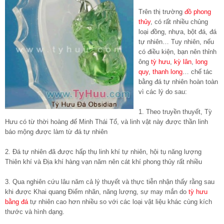
Trên thị trường
đồ phong
thủy
, có rất nhiều chủng
loại đồng, nhựa, bột đá, đá
tự nhiên… Tuy nhiên, nếu
có điều kiện, bạn nên thỉnh
ông
tỳ hưu
,
kỳ lân
,
long
quy
,
thanh long
… chế tác
bằng đá tự nhiên hoàn toàn
vì các lý do sau:
1. Theo truyền thuyết, Tỳ
Hưu có từ thời hoàng đế Minh Thái Tổ, và linh vật này được thần linh
báo mộng được làm từ đá tự nhiên
2. Đá tự nhiên đã được hấp thụ linh khí tự nhiên, hội tụ năng lượng
Thiên khí và Địa khí hàng vạn năm nên cát khí phong thủy rất nhiều
3. Qua nghiên cứu lâu năm cả lý thuyết và thực tiễn nhận thấy rằng sau
khi được Khai quang Điểm nhãn, năng lượng, sự may mắn do
tỳ hưu
bằng đá
tự nhiên cao hơn nhiều so với các loại vật liệu khác cùng kích
thước và hình dạng.