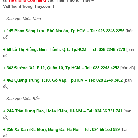
tại
Hệ thống Cửa hàng
Vật Phẩm Phong Thủy –
VatPhamPhongThuy.com !
– Khu vực Miền Nam:
+ 145 Phan Đăng Lưu, Phú Nhuận, Tp.HCM – Tel: 028 2248 2256
[bản
đồ]
+ 68 Lê Thị Riêng, Bến Thành, Q.1, Tp.HCM – Tel: 028 2248 7279
[bản
đồ]
+ 362 Đường 3/2, P.12, Quận 10, Tp.HCM – Tel: 028 2248 4252
[bản đồ]
+ 462 Quang Trung, P.10, Gò Vấp, Tp.HCM – Tel: 028 2248 3462
[bản
đồ]
– Khu vực Miền Bắc:
+ 24A Trần Hưng Đạo, Hoàn Kiếm, Hà Nội – Tel: 024 66 731 741
[bản
đồ]
+ 256 Xã Đàn (KL Mới), Đống Đa, Hà Nội – Tel: 024 66 553 989
[bản
đồ]