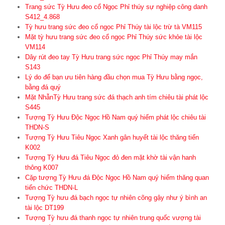
Trang sức Tỳ Hưu đeo cổ Ngọc Phỉ thúy sự nghiệp công danh
S412_4.868
Tỳ hưu trang sức đeo cổ ngọc Phỉ Thúy tài lộc trừ tà VM115
Mặt tỳ hưu trang sức đeo cổ ngọc Phỉ Thúy sức khỏe tài lộc
VM114
Dây rút đeo tay Tỳ Hưu trang sức ngọc Phỉ Thúy may mắn
S143
Lý do để bạn ưu tiên hàng đầu chọn mua Tỳ Hưu bằng ngọc,
bằng đá quý
Mặt NhẫnTỳ Hưu trang sức đá thạch anh tím chiêu tài phát lộc
S445
Tượng Tỳ Hưu Độc Ngọc Hồ Nam quý hiếm phát lộc chiêu tài
THDN-S
Tượng Tỳ Hưu Tiêu Ngọc Xanh gân huyết tài lộc thăng tiến
K002
Tượng Tỳ Hưu đá Tiêu Ngọc đỏ đen mặt khờ tài vận hanh
thông K007
Cặp tượng Tỳ Hưu đá Độc Ngọc Hồ Nam quý hiếm thăng quan
tiến chức THDN-L
Tượng Tỳ hưu đá bạch ngọc tự nhiên cõng gậy như ý bình an
tài lộc DT199
Tượng Tỳ hưu đá thanh ngọc tự nhiên trung quốc vượng tài