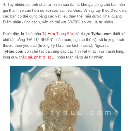
4. Tuy nhiên, do tính chất tự nhiên của đá rất khó gia công chế tác, nên
giá thành sẽ cao hơn so với các vật liệu khác. Vì vậy tùy theo điều kiện,
các bạn có thể dùng bằng các vật liệu thay thế, nếu được Khai quang
Điểm nhãn đúng cách, vẫn có thể đạt 50-70% so với đá tự nhiên.
Dưới đây, là 1 số mẫu
Tỳ Hưu Trang Sức
đã được
TyHuu.com
thiết kế,
chế tác bằng “ĐÁ TỰ NHIÊN” hoàn toàn, bạn có thể đặt số lượng, kích
thước theo yêu cầu (tượng Tỳ Hưu mọi kích thước). Ngoài ra
TyHuu.com
còn chế tác và cung cấp các linh vật khác như thanh long,
long quy,
thần tài
,
phật di lặc
… hoàn toàn bằng đá tự nhiên.