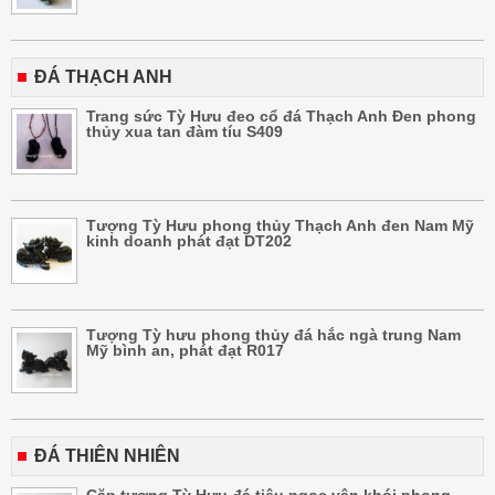
ĐÁ THẠCH ANH
Trang sức Tỳ Hưu đeo cổ đá Thạch Anh Đen phong
thủy xua tan đàm tíu S409
Tượng Tỳ Hưu phong thủy Thạch Anh đen Nam Mỹ
kinh doanh phát đạt DT202
Tượng Tỳ hưu phong thủy đá hắc ngà trung Nam
Mỹ bình an, phát đạt R017
ĐÁ THIÊN NHIÊN
Cặp tượng Tỳ Hưu đá tiêu ngọc vân khói phong