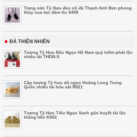
Trang sức Tỳ Hưu đeo cổ đá Thạch Anh Đen phong
thủy xua tan đàm tíu S409
ĐÁ THIÊN NHIÊN
Tượng Tỳ Hưu Độc Ngọc Hồ Nam quý hiếm phát lộc
chiêu tài THDN-S
Cặp tượng Tỳ hưu đá ngọc Hoàng Long Trung
Quốc chiêu tài hóa sát R021
Tượng Tỳ Hưu Tiêu Ngọc Xanh gân huyết tài lộc
thăng tiến K002