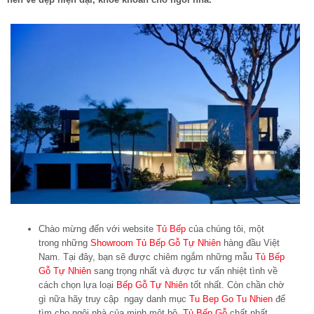
Chào mừng đến với website
Tủ Bếp
của chúng tôi, một
trong những
Showroom Tủ Bếp Gỗ Tự Nhiên
hàng đầu Việt
Nam. Tại đây, bạn sẽ được chiêm ngắm những mẫu
Tủ Bếp
Gỗ Tự Nhiên
sang trọng nhất và được tư vấn nhiệt tình về
cách chọn lựa loại
Bếp Gỗ Tự Nhiên
tốt nhất. Còn chần chờ
gì nữa hãy truy cập ngay danh mục
Tu Bep Go Tu Nhien
để
tìm cho ngôi nhà của minh một bộ
Tủ Bếp Gỗ
chất nhất.