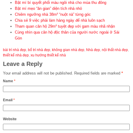
Bật mí bí quyết phối màu ngôi nhà cho mùa thu đông
Bật mí mẹo “ăn gian” diện tích nhà nhỏ
Chiêm ngưỡng nhà 38m² “nuột nà” từng góc
Chia sẻ 9 việc phải làm hàng ngày để nhà luôn sạch
Tham quan căn hộ 29m² tuyệt đẹp với gam màu nhã nhặn
Cùng nhìn qua căn hộ độc thân của người nước ngoài ở Sài
Gòn
bài trí nhà đẹp
,
bố trí nhà đẹp
,
không gian nhà đẹp
,
Nhà đẹp
,
nội thất nhà đẹp
,
thiết kế nhà đẹp
,
xu hướng thiết kế nhà
Leave a Reply
Your email address will not be published.
Required fields are marked
*
Name
*
Email
*
Website