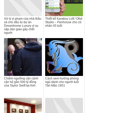
Xử lý vi phạm của nhà thầu
Thiết kế Karakoy Loft / Ofsit
và chủ đầu tư dự án
Studio – Penhouse cho cử
Dreamhome Luxury vì vụ
nhân 45 tuổi
sập dàn giáo gây chết
người
Chiêm ngưỡng cận cảnh
Cách xem hướng phòng
căn hộ gần 500 tỷ đồng
ngủ dành cho người tuổi
của Taylor Swift tại Anh
Tân Mão 1951