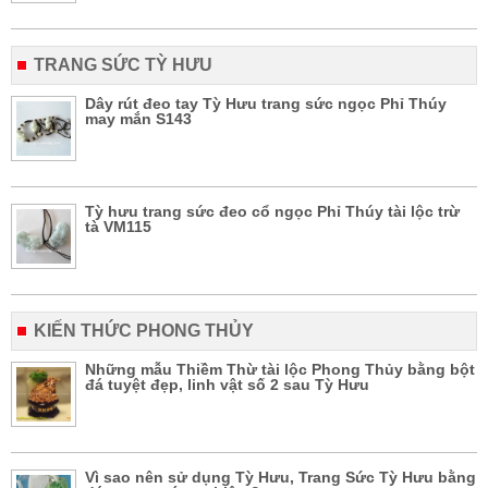
TRANG SỨC TỲ HƯU
Dây rút đeo tay Tỳ Hưu trang sức ngọc Phỉ Thúy
may mắn S143
Tỳ hưu trang sức đeo cổ ngọc Phỉ Thúy tài lộc trừ
tà VM115
KIẾN THỨC PHONG THỦY
Những mẫu Thiềm Thừ tài lộc Phong Thủy bằng bột
đá tuyệt đẹp, linh vật số 2 sau Tỳ Hưu
Vì sao nên sử dụng Tỳ Hưu, Trang Sức Tỳ Hưu bằng