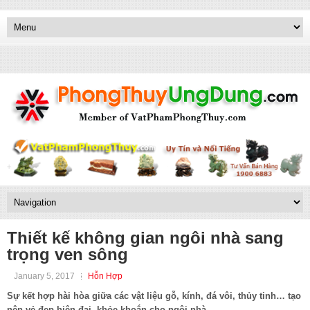
Thiết kế không gian ngôi nhà sang
trọng ven sông
January 5, 2017
Hỗn Hợp
Sự kết hợp hài hòa giữa các vật liệu gỗ, kính, đá vôi, thủy tinh… tạo
nên vẻ đẹp hiện đại, khỏe khoắn cho ngôi nhà.