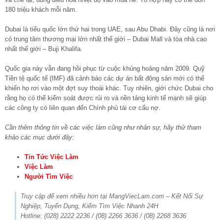
180 triệu khách mỗi năm.
Dubai là tiểu quốc lớn thứ hai trong UAE, sau Abu Dhabi. Đây cũng là nơi
có trung tâm thương mại lớn nhất thế giới – Dubai Mall và tòa nhà cao
nhất thế giới – Buji Khalifa.
Quốc gia này vẫn đang hồi phục từ cuộc khủng hoảng năm 2009. Quỹ
Tiền tệ quốc tế (IMF) đã cảnh báo các dự án bất động sản mới có thể
khiến họ rơi vào một đợt suy thoái khác. Tuy nhiên, giới chức Dubai cho
rằng họ có thể kiểm soát được rủi ro và nền tảng kinh tế mạnh sẽ giúp
các công ty có liên quan đến Chính phủ tái cơ cấu nợ.
Cần thêm thông tin về các việc làm cũng như nhân sự, hãy thử tham
khảo các mục dưới đây:
Tin Tức Việc Làm
Việc Làm
Người Tìm Việc
Truy cập để xem nhiều hơn tại MangViecLam.com – Kết Nối Sự
Nghiệp, Tuyển Dụng, Kiếm Tìm Việc Nhanh 24H
Hotline: (028) 2222 2236 / (08) 2266 3636 / (08) 2268 3636