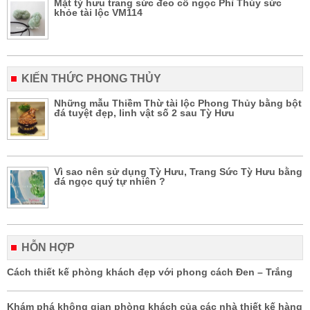
Mặt tỳ hưu trang sức đeo cổ ngọc Phỉ Thúy sức
khỏe tài lộc VM114
KIẾN THỨC PHONG THỦY
Những mẫu Thiềm Thừ tài lộc Phong Thủy bằng bột
đá tuyệt đẹp, linh vật số 2 sau Tỳ Hưu
Vì sao nên sử dụng Tỳ Hưu, Trang Sức Tỳ Hưu bằng
đá ngọc quý tự nhiên ?
HỖN HỢP
Cách thiết kế phòng khách đẹp với phong cách Đen – Trắng
Khám phá không gian phòng khách của các nhà thiết kế hàng