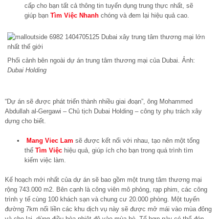
cấp cho bạn tất cả thông tin tuyển dụng trung thực nhất, sẽ
giúp bạn
Tìm Việc Nhanh
chóng và đem lại hiệu quả cao.
Phối cảnh bên ngoài dự án trung tâm thương mại của Dubai. Ảnh:
Dubai Holding
“Dự án sẽ được phát triển thành nhiều giai đoạn”, ông Mohammed
Abdullah al-Gergawi – Chủ tịch Dubai Holding – công ty phụ trách xây
dựng cho biết.
Mang Viec Lam
sẽ được kết nối với nhau, tạo nên một tổng
thể
Tìm Việc
hiệu quả, giúp ích cho bạn trong quá trình tìm
kiếm việc làm.
Kế hoạch mới nhất của dự án sẽ bao gồm một trung tâm thương mại
rộng 743.000 m2. Bên cạnh là công viên mô phỏng, rạp phim, các công
trình y tế cùng 100 khách sạn và chung cư 20.000 phòng. Một tuyến
đường 7km nối liền các khu dịch vụ này sẽ được mở mái vào mùa đông
và che lại, dùng điều hòa nhiệt độ vào mùa hè. Tổ hợp này có thể đón