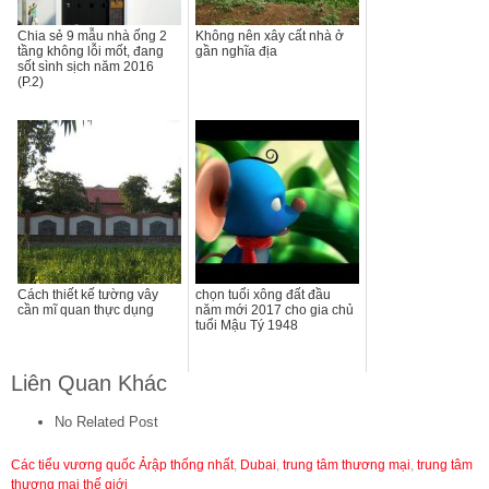
Chia sẻ 9 mẫu nhà ống 2
Không nên xây cất nhà ở
tầng không lỗi mốt, đang
gần nghĩa địa
sốt sình sịch năm 2016
(P.2)
Cách thiết kế tường vây
chọn tuổi xông đất đầu
cần mĩ quan thực dụng
năm mới 2017 cho gia chủ
tuổi Mậu Tý 1948
Liên Quan Khác
No Related Post
Các tiểu vương quốc Ảrập thống nhất
,
Dubai
,
trung tâm thương mại
,
trung tâm
thương mại thế giới