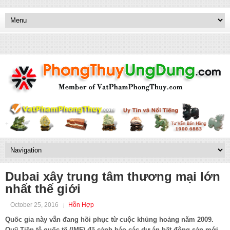
Dubai xây trung tâm thương mại lớn
nhất thế giới
October 25, 2016
Hỗn Hợp
Quốc gia này vẫn đang hồi phục từ cuộc khủng hoảng năm 2009.
Quỹ Tiền tệ quốc tế (IMF) đã cảnh báo các dự án bất động sản mới