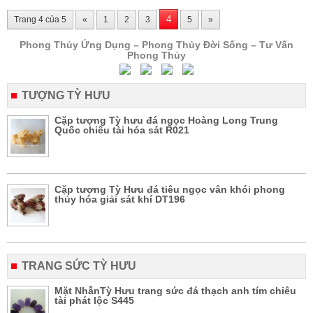
4
Trang 4 của 5
«
1
2
3
5
»
Phong Thủy Ứng Dụng – Phong Thủy Đời Sống – Tư Vấn
Phong Thủy
TƯỢNG TỲ HƯU
Cặp tượng Tỳ hưu đá ngọc Hoàng Long Trung
Quốc chiêu tài hóa sát R021
Cặp tượng Tỳ Hưu đá tiêu ngọc vân khói phong
thủy hóa giải sát khí DT196
TRANG SỨC TỲ HƯU
Mặt NhẫnTỳ Hưu trang sức đá thạch anh tím chiêu
tài phát lộc S445