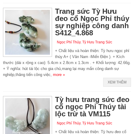
Trang sức Tỳ Hưu
đeo cổ Ngọc Phỉ thúy
sự nghiệp công danh
S412_4.868
Ngọc Phỉ Thúy
,
Tỳ Hưu Trang Sức
+ Chất liệu và hoàn thiện: Tỳ hưu ngọc phỉ
thúy A+ ( Vân Nam -Miến Điện ). + Kích
thước (dài x rộng x cao): 5.4cm x 2.8cm x 1.3cm . + Khối lượng: 42.66g.
+ Ý nghĩa: hút tài lộc cho gia chủ,mang lại may mắn công danh sự
nghiệp,thăng tiến công việc,
more »
XEM THÊM
Tỳ hưu trang sức đeo
cổ ngọc Phỉ Thúy tài
lộc trừ tà VM115
Ngọc Phỉ Thúy
,
Tỳ Hưu Trang Sức
+ Chất liệu và hoàn thiện: Tỳ hưu đeo cổ