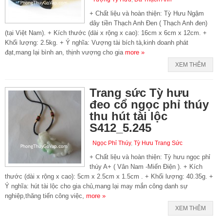
+ Chất liệu và hoàn thiện: Tỳ Hưu Ngậm
dây tiền Thạch Anh Đen ( Thạch Anh đen)
(tại Việt Nam). + Kích thước (dài x rộng x cao): 16cm x 6cm x 12cm. +
Khối lượng: 2.5kg. + Ý nghĩa: Vượng tài bích tà,kinh doanh phát
đạt,mang lại bình an, thịnh vượng cho gia
more »
XEM THÊM
Trang sức Tỳ hưu
đeo cổ ngọc phỉ thúy
thu hút tài lộc
S412_5.245
Ngọc Phỉ Thúy
,
Tỳ Hưu Trang Sức
+ Chất liệu và hoàn thiện: Tỳ hưu ngọc phỉ
thúy A+ ( Vân Nam -Miến Điện ). + Kích
thước (dài x rộng x cao): 5cm x 2.5cm x 1.5cm . + Khối lượng: 40.35g. +
Ý nghĩa: hút tài lộc cho gia chủ,mang lại may mắn công danh sự
nghiệp,thăng tiến công việc,
more »
XEM THÊM