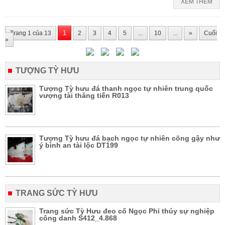
XEM THÊM
1
Trang 1 của 13
2
3
4
5
...
10
...
»
Cuối
»
TƯỢNG TỲ HƯU
Tượng Tỳ hưu đá thanh ngọc tự nhiên trung quốc
vượng tài thăng tiến R013
Tượng Tỳ hưu đá bạch ngọc tự nhiên cõng gậy như
ý bình an tài lộc DT199
TRANG SỨC TỲ HƯU
Trang sức Tỳ Hưu đeo cổ Ngọc Phỉ thúy sự nghiệp
công danh S412_4.868