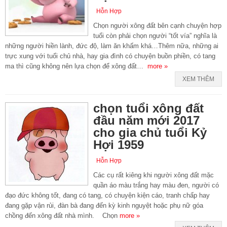
Hỗn Hợp
Chọn người xông đất bên cạnh chuyện hợp
tuổi còn phải chọn người “tốt vía” nghĩa là
những người hiền lành, đức độ, làm ăn khấm khá…Thêm nữa, những ai
trực xung với tuổi chủ nhà, hay gia đình có chuyện buồn phiền, có tang
ma thì cũng không nên lựa chọn để xông đất…
more »
XEM THÊM
chọn tuổi xông đất
đầu năm mới 2017
cho gia chủ tuổi Kỷ
Hợi 1959
Hỗn Hợp
Các cụ rất kiêng khi người xông đất mặc
quần áo màu trắng hay màu đen, người có
đạo đức không tốt, đang có tang, có chuyện kiện cáo, tranh chấp hay
đang gặp vận rủi, đàn bà đang đến kỳ kinh nguyệt hoặc phụ nữ góa
chồng đến xông đất nhà mình. Chọn
more »