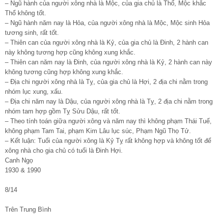
– Ngũ hành của người xông nhà là Mộc, của gia chủ là Thổ, Mộc khắc
Thổ không tốt.
– Ngũ hành năm nay là Hỏa, của người xông nhà là Mộc, Mộc sinh Hỏa
tương sinh, rất tốt.
– Thiên can của người xông nhà là Kỷ, của gia chủ là Đinh, 2 hành can
này không tương hợp cũng không xung khắc.
– Thiên can năm nay là Đinh, của người xông nhà là Kỷ, 2 hành can này
không tương cũng hợp không xung khắc.
– Địa chi người xông nhà là Tỵ, của gia chủ là Hợi, 2 địa chi nằm trong
nhóm lục xung, xấu.
– Địa chi năm nay là Dậu, của người xông nhà là Tỵ, 2 địa chi nằm trong
nhóm tam hợp gồm Tỵ Sửu Dậu, rất tốt.
– Theo tính toán giữa người xông và năm nay thì không phạm Thái Tuế,
không phạm Tam Tai, phạm Kim Lâu lục súc, Phạm Ngũ Thọ Tử.
– Kết luận: Tuổi của người xông là Kỷ Tỵ rất không hợp và không tốt để
xông nhà cho gia chủ có tuổi là Đinh Hợi.
Canh Ngọ
1930 & 1990
8/14
Trên Trung Bình