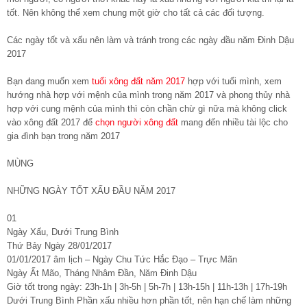
tốt. Nên không thể xem chung một giờ cho tất cả các đối tượng.
Các ngày tốt và xấu nên làm và tránh trong các ngày đầu năm Đinh Dậu
2017
Bạn đang muốn xem
tuổi xông đất năm 2017
hợp với tuổi mình, xem
hướng nhà hợp với mệnh của mình trong năm 2017 và phong thủy nhà
hợp với cung mệnh của mình thì còn chần chừ gì nữa mà không click
vào xông đất 2017 để
chọn người xông đất
mang đến nhiều tài lộc cho
gia đình bạn trong năm 2017
MÙNG
NHỮNG NGÀY TỐT XẤU ĐẦU NĂM 2017
01
Ngày Xấu, Dưới Trung Bình
Thứ Bảy Ngày 28/01/2017
01/01/2017 âm lịch – Ngày Chu Tức Hắc Đạo – Trực Mãn
Ngày Ất Mão, Tháng Nhâm Đần, Năm Đinh Dậu
Giờ tốt trong ngày: 23h-1h | 3h-5h | 5h-7h | 13h-15h | 11h-13h | 17h-19h
Dưới Trung Bình Phần xấu nhiều hơn phần tốt, nên hạn chế làm những