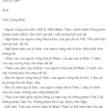
1932 & 1992
9/14
Trên Trung Bình
– Người xông sinh năm 1932 & 1992 Nhâm Thân, mệnh Kiếm Phong Kim
(vàng chuôi kiếm), cầm tinh con khỉ, xuất tướng tinh con dê.
– Ngũ hành của người xông nhà là Kim, của gia chủ là Thổ, Thổ sinh Kim
tương sinh, rất tốt.
– Ngũ hành năm nay là Hỏa, của người xông nhà là Kim, Hỏa khắc Kim
không tốt.
– Thiên can của người xông nhà là Nhâm, của gia chủ là Đinh, 2 hành
can này tương hợp cho nhau rất tốt.
– Thiên can năm nay là Đinh, của người xông nhà là Nhâm, 2 hành can
này tương hợp cho nhau rất tốt.
– Địa chi người xông nhà là Thân, của người xông nhà là Hợi, 2 địa chi
bị tương hại với nhau, xấu.
– Địa chi năm nay là Dậu, của người xông nhà là Thân, 2 địa chi bình
hòa với nhau, không xấu cũng không tốt.
– Theo tính toán giữa người xông và năm nay thì không phạm Thái Tuế,
không phạm Tam Tai, Không phạm Kim Lâu, Được Nhì Nghi.
– Kết luận: Tuổi của người xông là Nhâm Thân có thể xông nhà cho gia