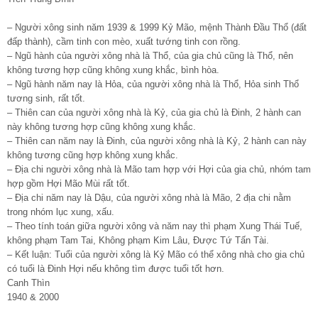
– Người xông sinh năm 1939 & 1999 Kỷ Mão, mệnh Thành Đầu Thổ (đất
đấp thành), cầm tinh con mèo, xuất tướng tinh con rồng.
– Ngũ hành của người xông nhà là Thổ, của gia chủ cũng là Thổ, nên
không tương hợp cũng không xung khắc, bình hòa.
– Ngũ hành năm nay là Hỏa, của người xông nhà là Thổ, Hỏa sinh Thổ
tương sinh, rất tốt.
– Thiên can của người xông nhà là Kỷ, của gia chủ là Đinh, 2 hành can
này không tương hợp cũng không xung khắc.
– Thiên can năm nay là Đinh, của người xông nhà là Kỷ, 2 hành can này
không tương cũng hợp không xung khắc.
– Địa chi người xông nhà là Mão tam hợp với Hợi của gia chủ, nhóm tam
hợp gồm Hợi Mão Mùi rất tốt.
– Địa chi năm nay là Dậu, của người xông nhà là Mão, 2 địa chi nằm
trong nhóm lục xung, xấu.
– Theo tính toán giữa người xông và năm nay thì phạm Xung Thái Tuế,
không phạm Tam Tai, Không phạm Kim Lâu, Được Tứ Tấn Tài.
– Kết luận: Tuổi của người xông là Kỷ Mão có thể xông nhà cho gia chủ
có tuổi là Đinh Hợi nếu không tìm được tuổi tốt hơn.
Canh Thìn
1940 & 2000