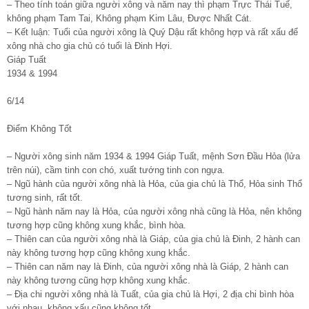
– Theo tính toán giữa người xông và năm nay thì phạm Trực Thái Tuế,
không phạm Tam Tai, Không phạm Kim Lâu, Được Nhất Cát.
– Kết luận: Tuổi của người xông là Quý Dậu rất không hợp và rất xấu để
xông nhà cho gia chủ có tuổi là Đinh Hợi.
Giáp Tuất
1934 & 1994
6/14
Điểm Không Tốt
– Người xông sinh năm 1934 & 1994 Giáp Tuất, mệnh Sơn Đầu Hỏa (lửa
trên núi), cầm tinh con chó, xuất tướng tinh con ngựa.
– Ngũ hành của người xông nhà là Hỏa, của gia chủ là Thổ, Hỏa sinh Thổ
tương sinh, rất tốt.
– Ngũ hành năm nay là Hỏa, của người xông nhà cũng là Hỏa, nên không
tương hợp cũng không xung khắc, bình hòa.
– Thiên can của người xông nhà là Giáp, của gia chủ là Đinh, 2 hành can
này không tương hợp cũng không xung khắc.
– Thiên can năm nay là Đinh, của người xông nhà là Giáp, 2 hành can
này không tương cũng hợp không xung khắc.
– Địa chi người xông nhà là Tuất, của gia chủ là Hợi, 2 địa chi bình hòa
với nhau, không xấu cũng không tốt.