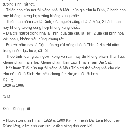
tương sinh, rất tốt.
– Thiên can của người xông nhà là Mậu, của gia chủ là Đinh, 2 hành can
này không tương hợp cũng không xung khắc.
– Thiên can năm nay là Đinh, của người xông nhà là Mậu, 2 hành can
này không tương cũng hợp không xung khắc.
– Địa chi người xông nhà là Thìn, của gia chủ là Hợi, 2 địa chi bình hòa
với nhau, không xấu cũng không tốt.
– Địa chi năm nay là Dậu, của người xông nhà là Thìn, 2 địa chi nằm
trong nhóm lục hơp, rất tốt.
– Theo tính toán giữa người xông và năm nay thì không phạm Thái Tuế,
không phạm Tam Tai, Không phạm Kim Lâu, Phạm Tam Địa Sát.
– Kết luận: Tuổi của người xông là Mậu Thìn có thể xông nhà cho gia
chủ có tuổi là Đinh Hợi nếu không tìm được tuổi tốt hơn.
Kỷ Tỵ
1929 & 1989
6/14
Điểm Không Tốt
– Người xông sinh năm 1929 & 1989 Kỷ Tỵ, mệnh Đại Lâm Mộc (cây
Rừng lớn), cầm tinh con rắn, xuất tướng tinh con khỉ.