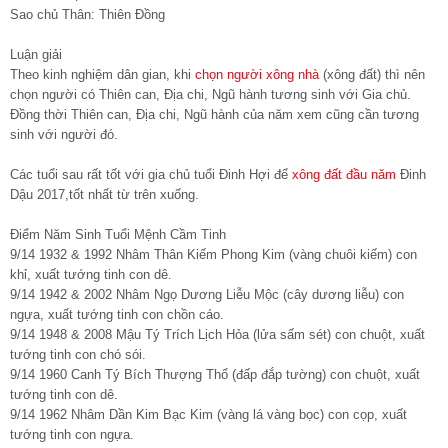
Sao chủ Thân: Thiên Đồng
Luận giải
Theo kinh nghiệm dân gian, khi
chọn người xông nhà
(xông đất) thì nên
chọn người có Thiên can, Địa chi, Ngũ hành tương sinh với Gia chủ.
Đồng thời Thiên can, Địa chi, Ngũ hành của năm xem cũng cần tương
sinh với người đó.
Các tuổi sau rất tốt với gia chủ tuổi Đinh Hợi để
xông đất đầu năm
Đinh
Dậu 2017,tốt nhất từ trên xuống.
Điểm Năm Sinh Tuổi Mệnh Cầm Tinh
9/14 1932 & 1992 Nhâm Thân Kiếm Phong Kim (vàng chuôi kiếm) con
khỉ, xuất tướng tinh con dê.
9/14 1942 & 2002 Nhâm Ngọ Dương Liễu Mộc (cây dương liễu) con
ngựa, xuất tướng tinh con chồn cáo.
9/14 1948 & 2008 Mậu Tý Trích Lịch Hỏa (lửa sấm sét) con chuột, xuất
tướng tinh con chó sói.
9/14 1960 Canh Tý Bích Thượng Thổ (đấp đắp tường) con chuột, xuất
tướng tinh con dê.
9/14 1962 Nhâm Dần Kim Bạc Kim (vàng lá vàng bọc) con cọp, xuất
tướng tinh con ngựa.