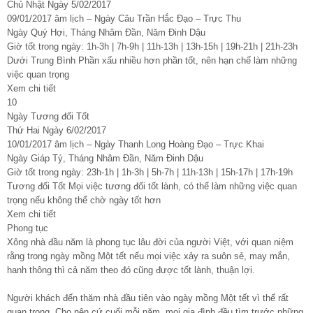
Chủ Nhật Ngày 5/02/2017
09/01/2017 âm lịch – Ngày Câu Trần Hắc Đạo – Trực Thu
Ngày Quý Hợi, Tháng Nhâm Đần, Năm Đinh Dậu
Giờ tốt trong ngày: 1h-3h | 7h-9h | 11h-13h | 13h-15h | 19h-21h | 21h-23h
Dưới Trung Bình Phần xấu nhiều hơn phần tốt, nên hạn chế làm những
việc quan trọng
Xem chi tiết
10
Ngày Tương đối Tốt
Thứ Hai Ngày 6/02/2017
10/01/2017 âm lịch – Ngày Thanh Long Hoàng Đạo – Trực Khai
Ngày Giáp Tý, Tháng Nhâm Đần, Năm Đinh Dậu
Giờ tốt trong ngày: 23h-1h | 1h-3h | 5h-7h | 11h-13h | 15h-17h | 17h-19h
Tương đối Tốt Mọi việc tương đối tốt lành, có thể làm những việc quan
trọng nếu không thể chờ ngày tốt hơn
Xem chi tiết
Phong tục
Xông nhà đầu năm là phong tục lâu đời của người Việt, với quan niệm
rằng trong ngày mồng Một tết nếu mọi việc xảy ra suôn sẻ, may mắn,
hanh thông thì cả năm theo đó cũng được tốt lành, thuận lợi.
Người khách đến thăm nhà đầu tiên vào ngày mồng Một tết vì thế rất
quan trọng. Cho nên cứ cuối mỗi năm, mọi gia đình đều tìm trước những