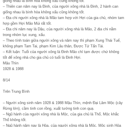
giống nhau là bình hòa không xấu cũng không tốt.
– Thiên can năm nay là Đinh, của người xông nhà là Đinh, 2 hành can
giống nhau là bình hòa không xấu cũng không tốt.
– Địa chi người xông nhà là Mão tam hợp với Hợi của gia chủ, nhóm tam
hợp gồm Hợi Mão Mùi rất tốt.
– Địa chi năm nay là Dậu, của người xông nhà là Mão, 2 địa chi nằm
trong nhóm lục xung, xấu.
– Theo tính toán giữa người xông và năm nay thì phạm Xung Thái Tuế,
không phạm Tam Tai, phạm Kim Lâu thân, Được Tứ Tấn Tài.
– Kết luận: Tuổi của người xông là Đinh Mão chỉ tạm được chứ không
tốt để xông nhà cho gia chủ có tuổi là Đinh Hợi.
Mậu Thìn
1928 & 1988
8/14
Trên Trung Bình
– Người xông sinh năm 1928 & 1988 Mậu Thìn, mệnh Đại Lâm Mộc (cây
Rừng lớn), cầm tinh con rồng, xuất tướng tinh con quạ.
– Ngũ hành của người xông nhà là Mộc, của gia chủ là Thổ, Mộc khắc
Thổ không tốt.
– Ngũ hành năm nay là Hỏa, của người xông nhà là Mộc, Mộc sinh Hỏa