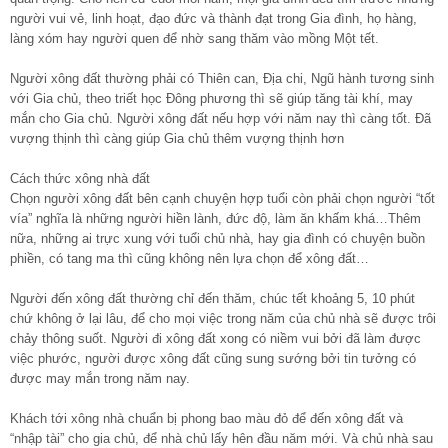
người vui vẻ, linh hoạt, đạo đức và thành đạt trong Gia đình, họ hàng,
làng xóm hay người quen để nhờ sang thăm vào mồng Một tết.
Người xông đất thường phải có Thiên can, Địa chi, Ngũ hành tương sinh
với Gia chủ, theo triết học Đông phương thì sẽ giúp tăng tài khí, may
mắn cho Gia chủ. Người xông đất nếu hợp với năm nay thì càng tốt. Đã
vượng thịnh thì càng giúp Gia chủ thêm vượng thịnh hơn
Cách thức xông nhà đất
Chọn người xông đất bên cạnh chuyện hợp tuổi còn phải chọn người “tốt
vía” nghĩa là những người hiền lành, đức độ, làm ăn khấm khá…Thêm
nữa, những ai trực xung với tuổi chủ nhà, hay gia đình có chuyện buồn
phiền, có tang ma thì cũng không nên lựa chọn để xông đất…
Người đến xông đất thường chỉ đến thăm, chúc tết khoảng 5, 10 phút
chứ không ở lại lâu, để cho mọi việc trong năm của chủ nhà sẽ được trôi
chảy thông suốt. Người đi xông đất xong có niềm vui bởi đã làm được
việc phước, người được xông đất cũng sung sướng bởi tin tưởng có
được may mắn trong năm nay.
Khách tới xông nhà chuẩn bị phong bao màu đỏ để đến xông đất và
“nhập tài” cho gia chủ, để nhà chủ lấy hên đầu năm mới. Và chủ nhà sau