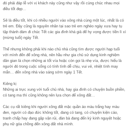
đó phải đáp lễ với vị khách này cũng như vậy rồi cùng chúc nhau mọi
điều tốt đẹp…
Sẽ là điều tốt, khi có nhiều người vào xông nhà cùng một lúc, nhất là có
trẻ em. Đây cũng là nguyên nhân tại sao trẻ em nghèo ngày xưa hay tụ
tập thành đám đi chúc Tết các gia đình khá giả để hy vọng được tiền lì xì
(mừng tuổi) ngày Tết.
Thế nhưng không phải khi nào chủ nhà cũng tìm được người hạp tuổi
với mình đến để xông nhà, nên hầu như gia chủ sử dụng kinh nghiệm
dân gian là chọn những ai tốt vía hoặc còn gọi là nhẹ vía, được hiểu là
người đó trong cuộc sống có tính tình dễ chịu, vui vẻ, nhiệt tình may
mắn… đến xông nhà vào sáng sớm ngày 1 Tết.
Kiêng kị
Những ai trực xung với tuổi chủ nhà, hay gia đình có chuyện buồn phiền,
có tang ma thì cũng không nên lựa chọn để xông đất…
Các cụ rất kiêng khi người xông đất mặc quần áo màu trắng hay màu
đen, người có đạo đức không tốt, đang có tang, có chuyện kiện cáo,
tranh chấp hay đang gặp vận rủi, đàn bà đang đến kỳ kinh nguyệt hoặc
phụ nữ góa chồng đến xông đất nhà mình.