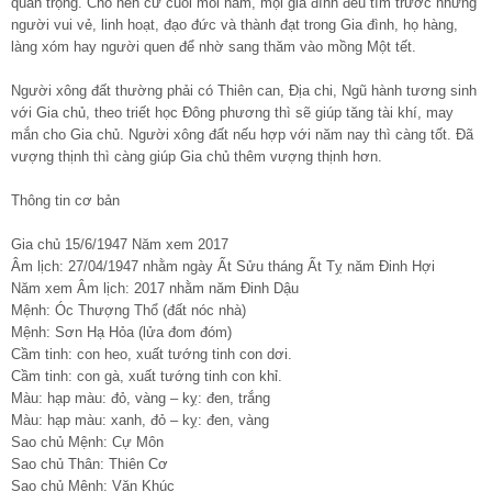
quan trọng. Cho nên cứ cuối mỗi năm, mọi gia đình đều tìm trước những
người vui vẻ, linh hoạt, đạo đức và thành đạt trong Gia đình, họ hàng,
làng xóm hay người quen để nhờ sang thăm vào mồng Một tết.
Người xông đất thường phải có Thiên can, Địa chi, Ngũ hành tương sinh
với Gia chủ, theo triết học Đông phương thì sẽ giúp tăng tài khí, may
mắn cho Gia chủ. Người xông đất nếu hợp với năm nay thì càng tốt. Đã
vượng thịnh thì càng giúp Gia chủ thêm vượng thịnh hơn.
Thông tin cơ bản
Gia chủ 15/6/1947 Năm xem 2017
Âm lịch: 27/04/1947 nhằm ngày Ất Sửu tháng Ất Tỵ năm Đinh Hợi
Năm xem Âm lịch: 2017 nhằm năm Đinh Dậu
Mệnh: Óc Thượng Thổ (đất nóc nhà)
Mệnh: Sơn Hạ Hỏa (lửa đom đóm)
Cầm tinh: con heo, xuất tướng tinh con dơi.
Cầm tinh: con gà, xuất tướng tinh con khỉ.
Màu: hạp màu: đỏ, vàng – kỵ: đen, trắng
Màu: hạp màu: xanh, đỏ – kỵ: đen, vàng
Sao chủ Mệnh: Cự Môn
Sao chủ Thân: Thiên Cơ
Sao chủ Mệnh: Văn Khúc