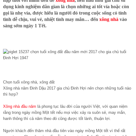
hạp tuổi với mình đến để
xông nhà
, nên hầu như gia chủ sử
dụng kinh nghiệm dân gian là chọn những ai tốt vía hoặc còn
gọi là nhẹ vía, được hiểu là người đó trong cuộc sống có tính
tình dễ chịu, vui vẻ, nhiệt tình may mắn… đến
xông nhà
vào
sáng sớm ngày 1 Tết.
Chọn tuổi xông nhà, xông đất
Xông nhà năm Đinh Dậu 2017 gia chủ Đinh Hợi nên chọn những tuổi nào
thì hợp?
Xông nhà đầu năm
là phong tục lâu đời của người Việt, với quan niệm
rằng trong ngày mồng Một tết nếu mọi việc xảy ra suôn sẻ, may mắn,
hanh thông thì cả năm theo đó cũng được tốt lành, thuận lợi.
Người khách đến thăm nhà đầu tiên vào ngày mồng Một tết vì thế rất