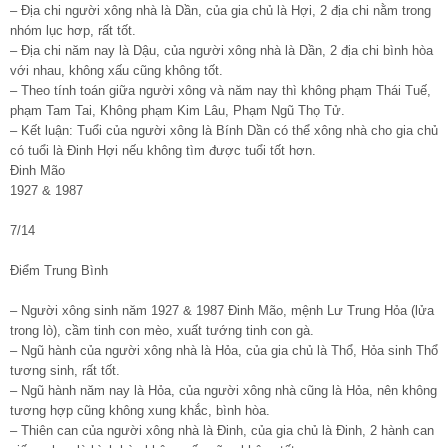
– Địa chi người xông nhà là Dần, của gia chủ là Hợi, 2 địa chi nằm trong
nhóm lục hơp, rất tốt.
– Địa chi năm nay là Dậu, của người xông nhà là Dần, 2 địa chi bình hòa
với nhau, không xấu cũng không tốt.
– Theo tính toán giữa người xông và năm nay thì không phạm Thái Tuế,
phạm Tam Tai, Không phạm Kim Lâu, Phạm Ngũ Thọ Tử.
– Kết luận: Tuổi của người xông là Bính Dần có thể xông nhà cho gia chủ
có tuổi là Đinh Hợi nếu không tìm được tuổi tốt hơn.
Đinh Mão
1927 & 1987
7/14
Điểm Trung Bình
– Người xông sinh năm 1927 & 1987 Đinh Mão, mệnh Lư Trung Hỏa (lửa
trong lò), cầm tinh con mèo, xuất tướng tinh con gà.
– Ngũ hành của người xông nhà là Hỏa, của gia chủ là Thổ, Hỏa sinh Thổ
tương sinh, rất tốt.
– Ngũ hành năm nay là Hỏa, của người xông nhà cũng là Hỏa, nên không
tương hợp cũng không xung khắc, bình hòa.
– Thiên can của người xông nhà là Đinh, của gia chủ là Đinh, 2 hành can