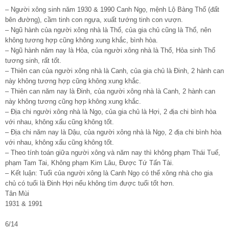
– Người xông sinh năm 1930 & 1990 Canh Ngọ, mệnh Lộ Bàng Thổ (đất
bên đường), cầm tinh con ngựa, xuất tướng tinh con vượn.
– Ngũ hành của người xông nhà là Thổ, của gia chủ cũng là Thổ, nên
không tương hợp cũng không xung khắc, bình hòa.
– Ngũ hành năm nay là Hỏa, của người xông nhà là Thổ, Hỏa sinh Thổ
tương sinh, rất tốt.
– Thiên can của người xông nhà là Canh, của gia chủ là Đinh, 2 hành can
này không tương hợp cũng không xung khắc.
– Thiên can năm nay là Đinh, của người xông nhà là Canh, 2 hành can
này không tương cũng hợp không xung khắc.
– Địa chi người xông nhà là Ngọ, của gia chủ là Hợi, 2 địa chi bình hòa
với nhau, không xấu cũng không tốt.
– Địa chi năm nay là Dậu, của người xông nhà là Ngọ, 2 địa chi bình hòa
với nhau, không xấu cũng không tốt.
– Theo tính toán giữa người xông và năm nay thì không phạm Thái Tuế,
phạm Tam Tai, Không phạm Kim Lâu, Được Tứ Tấn Tài.
– Kết luận: Tuổi của người xông là Canh Ngọ có thể xông nhà cho gia
chủ có tuổi là Đinh Hợi nếu không tìm được tuổi tốt hơn.
Tân Mùi
1931 & 1991
6/14