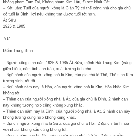
không phạm Tam Tai, Không phạm Kim Lâu, Được Nhất Cát.
– Kết luận: Tuổi của người xông là Giáp Tý có thể xông nhà cho gia chủ
có tuổi là Đinh Hợi nếu không tìm được tuổi tốt hơn.
Ất Sửu
1925 & 1985
7/14
Điểm Trung Bình
– Người xông sinh năm 1925 & 1985 Ất Sửu, mệnh Hải Trung Kim (vàng
giữa biển), cầm tinh con trâu, xuất tướng tinh chó.
– Ngũ hành của người xông nhà là Kim, của gia chủ là Thổ, Thổ sinh Kim
tương sinh, rất tốt.
– Ngũ hành năm nay là Hỏa, của người xông nhà là Kim, Hỏa khắc Kim
không tốt.
– Thiên can của người xông nhà là Ất, của gia chủ là Đinh, 2 hành can
này không tương hợp cũng không xung khắc.
– Thiên can năm nay là Đinh, của người xông nhà là Ất, 2 hành can này
không tương cũng hợp không xung khắc.
– Địa chi người xông nhà là Sửu, của gia chủ là Hợi, 2 địa chi bình hòa
với nhau, không xấu cũng không tốt.
– Địa chi năm nay là Dậu, của người xông nhà là Sửu, 2 địa chi nằm