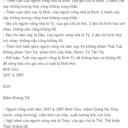
– Thiên can của người xông nhà là Bính, của gia chủ là Đinh, 2 hành can
này không tương hợp cũng không xung khắc.
– Thiên can năm nay là Đinh, của người xông nhà là Bính, 2 hành can
này không tương cũng hợp không xung khắc.
– Địa chi người xông nhà là Tý, của gia chủ là Hợi, 2 địa chi bình hòa với
nhau, không xấu cũng không tốt.
– Địa chi năm nay là Dậu, của người xông nhà là Tý, 2 địa chi bình hòa
với nhau, không xấu cũng không tốt.
– Theo tính toán giữa người xông và năm nay thì không phạm Thái Tuế,
không phạm Tam Tai, phạm Kim Lâu thân, Được Tứ Tấn Tài.
– Kết luận: Tuổi của người xông là Bính Tý rất không hợp và không tốt
để xông nhà cho gia chủ có tuổi là Đinh Hợi.
Đinh Sửu
1937 & 1997
6/14
Điểm Không Tốt
– Người xông sinh năm 1937 & 1997 Đinh Sửu, mệnh Giang Hạ Thủy
(nước sông thường), cầm tinh con trâu, xuất tướng tinh con trùn.
– Ngũ hành của người xông nhà là Thủy, của gia chủ là Thổ, Thổ khắc
Thủy không tốt.