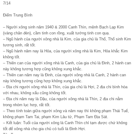
7/14
Điểm Trung Bình
– Người xông sinh năm 1940 & 2000 Canh Thìn, mệnh Bạch Lạp Kim
(vàng chân đèn), cầm tinh con rồng, xuất tướng tinh con quạ.
– Ngũ hành của người xông nhà là Kim, của gia chủ là Thổ, Thổ sinh Kim
tương sinh, rất tốt.
– Ngũ hành năm nay là Hỏa, của người xông nhà là Kim, Hỏa khắc Kim
không tốt.
– Thiên can của người xông nhà là Canh, của gia chủ là Đinh, 2 hành can
này không tương hợp cũng không xung khắc.
– Thiên can năm nay là Đinh, của người xông nhà là Canh, 2 hành can
này không tương cũng hợp không xung khắc.
– Địa chi người xông nhà là Thìn, của gia chủ là Hợi, 2 địa chi bình hòa
với nhau, không xấu cũng không tốt.
– Địa chi năm nay là Dậu, của người xông nhà là Thìn, 2 địa chi nằm
trong nhóm lục hơp, rất tốt.
– Theo tính toán giữa người xông và năm nay thì không phạm Thái Tuế,
không phạm Tam Tai, phạm Kim Lâu tử, Phạm Tam Địa Sát.
– Kết luận: Tuổi của người xông là Canh Thìn chỉ tạm được chứ không
tốt để xông nhà cho gia chủ có tuổi là Đinh Hợi.