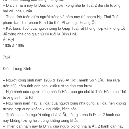
– Địa chi năm nay là Dậu, của người xông nhà là Tuất,2 địa chi tương
hại với nhau, xấu.
– Theo tính toán giữa người xông và năm nay thì phạm Hại Thái Tuế,
phạm Tam Tai, phạm Kim Lâu thê, Phạm Lục Hoang Ốc.
– Kết luận: Tuổi của người xông là Giáp Tuất rất không hợp và không tốt
để xông nhà cho gia chủ có tuổi là Đinh Hợi.
Ất Hợi
1935 & 1995
7/14
Điểm Trung Bình
– Người xông sinh năm 1935 & 1995 Ất Hợi, mệnh Sơn Đầu Hỏa (lửa
trên núi), cầm tinh con heo, xuất tướng tinh con hươu.
– Ngũ hành của người xông nhà là Hỏa, của gia chủ là Thổ, Hỏa sinh Thổ
tương sinh, rất tốt.
– Ngũ hành năm nay là Hỏa, của người xông nhà cũng là Hỏa, nên không
tương hợp cũng không xung khắc, bình hòa.
– Thiên can của người xông nhà là Ất, của gia chủ là Đinh, 2 hành can
này không tương hợp cũng không xung khắc.
– Thiên can năm nay là Đinh, của người xông nhà là Ất, 2 hành can này