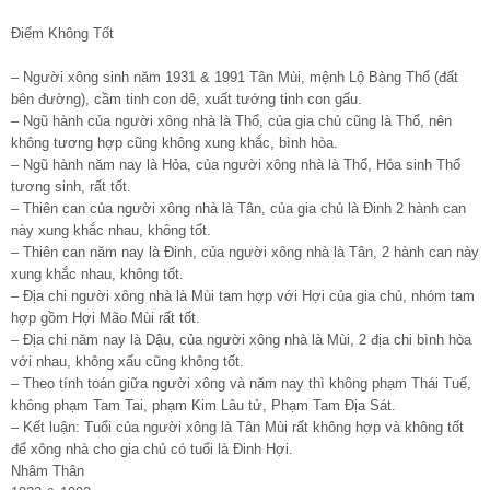
Điểm Không Tốt
– Người xông sinh năm 1931 & 1991 Tân Mùi, mệnh Lộ Bàng Thổ (đất
bên đường), cầm tinh con dê, xuất tướng tinh con gấu.
– Ngũ hành của người xông nhà là Thổ, của gia chủ cũng là Thổ, nên
không tương hợp cũng không xung khắc, bình hòa.
– Ngũ hành năm nay là Hỏa, của người xông nhà là Thổ, Hỏa sinh Thổ
tương sinh, rất tốt.
– Thiên can của người xông nhà là Tân, của gia chủ là Đinh 2 hành can
này xung khắc nhau, không tốt.
– Thiên can năm nay là Đinh, của người xông nhà là Tân, 2 hành can này
xung khắc nhau, không tốt.
– Địa chi người xông nhà là Mùi tam hợp với Hợi của gia chủ, nhóm tam
hợp gồm Hợi Mão Mùi rất tốt.
– Địa chi năm nay là Dậu, của người xông nhà là Mùi, 2 địa chi bình hòa
với nhau, không xấu cũng không tốt.
– Theo tính toán giữa người xông và năm nay thì không phạm Thái Tuế,
không phạm Tam Tai, phạm Kim Lâu tử, Phạm Tam Địa Sát.
– Kết luận: Tuổi của người xông là Tân Mùi rất không hợp và không tốt
để xông nhà cho gia chủ có tuổi là Đinh Hợi.
Nhâm Thân