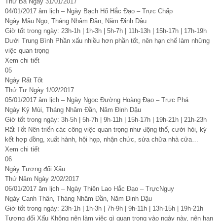
Thứ Ba Ngày 31/01/2017
04/01/2017 âm lịch – Ngày Bạch Hổ Hắc Đạo – Trực Chấp
Ngày Mậu Ngọ, Tháng Nhâm Đần, Năm Đinh Dậu
Giờ tốt trong ngày: 23h-1h | 1h-3h | 5h-7h | 11h-13h | 15h-17h | 17h-19h
Dưới Trung Bình Phần xấu nhiều hơn phần tốt, nên hạn chế làm những
việc quan trọng
Xem chi tiết
05
Ngày Rất Tốt
Thứ Tư Ngày 1/02/2017
05/01/2017 âm lịch – Ngày Ngọc Đường Hoàng Đạo – Trực Phá
Ngày Kỷ Mùi, Tháng Nhâm Đần, Năm Đinh Dậu
Giờ tốt trong ngày: 3h-5h | 5h-7h | 9h-11h | 15h-17h | 19h-21h | 21h-23h
Rất Tốt Nên triển các công việc quan trọng như động thổ, cưới hỏi, ký
kết hợp đồng, xuất hành, hội họp, nhận chức, sửa chữa nhà cửa…
Xem chi tiết
06
Ngày Tương đối Xấu
Thứ Năm Ngày 2/02/2017
06/01/2017 âm lịch – Ngày Thiên Lao Hắc Đạo – TrựcNguy
Ngày Canh Thân, Tháng Nhâm Đần, Năm Đinh Dậu
Giờ tốt trong ngày: 23h-1h | 1h-3h | 7h-9h | 9h-11h | 13h-15h | 19h-21h
Tương đối Xấu Không nên làm việc gì quan trọng vào ngày này, nên hạn