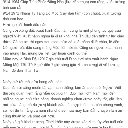
9/14 1964 Giáp Thìn Phúc Đăng Hỏa (lửa đèn chụp) con rồng, xuất tướng
tinh con rắn.
9/14 1972 Nhâm Tý Tang Đố Mộc (cây dâu tằm) con chuột, xuất tướng
tinh con heo.
Hướng xuất hành đầu năm
Cùng với Xông đất, Xuất hành đầu năm cũng là một phong tục quý của
người Việt. Xuất hành nghĩa là đi ra khỏi nhà lần đầu tiên tính từ lúc giao
thừa. Có người thì ngay sau giao thừa đã xuất hành đi lễ chùa, lễ đền.
Có người bắt đầu sáng mùng Một Tết mới đi. Cũng có người xuất hành
vào mùng Hai, mùng Ba Tết, tùy hoàn cảnh cụ thể.
Măm nay là Đinh Dậu 2017 gia chủ tuổi Đinh Hợi nên xuất hành Ngày
Mồng Một Tết: Từ 5 giờ đến 7 giờ sáng (giờ địa phương) đi về hướng
Nam để đón Thần Tài.
Ngày giờ tốt mở cửa hàng đầu năm
Đầu năm ai cũng muốn tài vận hanh thông, làm ăn suôn sẻ. Người Việt
thường quan niệm rằng “đầu có xuôi thì đuôi mới lọt”. Năm mới đến,
những người chủ cửa hàng, doanh nghiệp chọn được ngày tốt, giờ đẹp
mở cửa hàng mà được vị khách đầu tiên hợp tuổi mua bán chóng vánh,
sởi lởi thì tin rằng cả năm nhà chủ sẽ mua may bán đắt, chuyện làm ăn
cũng thuận lợi và phát đạt hơn.
Ngày và giờ khai trương. Thời khắc này được xác định tùy vào tuổi của
mỗi người, có người thời khắc này là xấu nhưng với người kia thì lại là