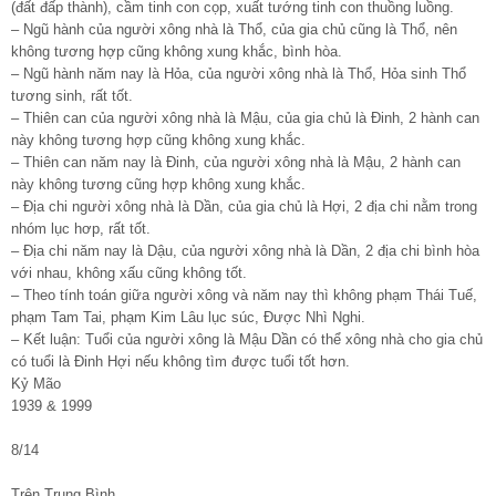
(đất đấp thành), cầm tinh con cọp, xuất tướng tinh con thuồng luồng.
– Ngũ hành của người xông nhà là Thổ, của gia chủ cũng là Thổ, nên
không tương hợp cũng không xung khắc, bình hòa.
– Ngũ hành năm nay là Hỏa, của người xông nhà là Thổ, Hỏa sinh Thổ
tương sinh, rất tốt.
– Thiên can của người xông nhà là Mậu, của gia chủ là Đinh, 2 hành can
này không tương hợp cũng không xung khắc.
– Thiên can năm nay là Đinh, của người xông nhà là Mậu, 2 hành can
này không tương cũng hợp không xung khắc.
– Địa chi người xông nhà là Dần, của gia chủ là Hợi, 2 địa chi nằm trong
nhóm lục hơp, rất tốt.
– Địa chi năm nay là Dậu, của người xông nhà là Dần, 2 địa chi bình hòa
với nhau, không xấu cũng không tốt.
– Theo tính toán giữa người xông và năm nay thì không phạm Thái Tuế,
phạm Tam Tai, phạm Kim Lâu lục súc, Được Nhì Nghi.
– Kết luận: Tuổi của người xông là Mậu Dần có thể xông nhà cho gia chủ
có tuổi là Đinh Hợi nếu không tìm được tuổi tốt hơn.
Kỷ Mão
1939 & 1999
8/14
Trên Trung Bình