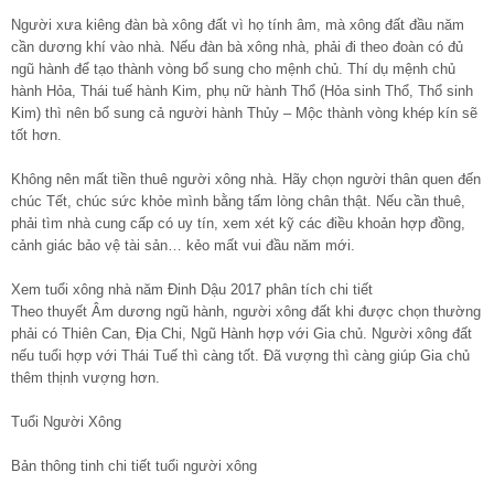
Người xưa kiêng đàn bà xông đất vì họ tính âm, mà xông đất đầu năm
cần dương khí vào nhà. Nếu đàn bà xông nhà, phải đi theo đoàn có đủ
ngũ hành để tạo thành vòng bổ sung cho mệnh chủ. Thí dụ mệnh chủ
hành Hỏa, Thái tuế hành Kim, phụ nữ hành Thổ (Hỏa sinh Thổ, Thổ sinh
Kim) thì nên bổ sung cả người hành Thủy – Mộc thành vòng khép kín sẽ
tốt hơn.
Không nên mất tiền thuê người xông nhà. Hãy chọn người thân quen đến
chúc Tết, chúc sức khỏe mình bằng tấm lòng chân thật. Nếu cần thuê,
phải tìm nhà cung cấp có uy tín, xem xét kỹ các điều khoản hợp đồng,
cảnh giác bảo vệ tài sản… kẻo mất vui đầu năm mới.
Xem tuổi xông nhà năm Đinh Dậu 2017 phân tích chi tiết
Theo thuyết Âm dương ngũ hành, người xông đất khi được chọn thường
phải có Thiên Can, Địa Chi, Ngũ Hành hợp với Gia chủ. Người xông đất
nếu tuổi hợp với Thái Tuế thì càng tốt. Đã vượng thì càng giúp Gia chủ
thêm thịnh vượng hơn.
Tuổi Người Xông
Bản thông tinh chi tiết tuổi người xông