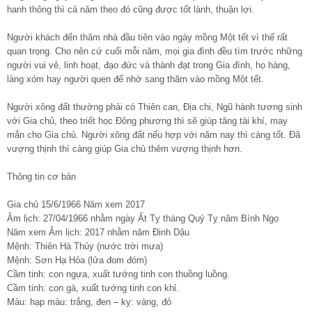
hanh thông thì cả năm theo đó cũng được tốt lành, thuận lợi.
Người khách đến thăm nhà đầu tiên vào ngày mồng Một tết vì thế rất
quan trọng. Cho nên cứ cuối mỗi năm, mọi gia đình đều tìm trước những
người vui vẻ, linh hoạt, đạo đức và thành đạt trong Gia đình, họ hàng,
làng xóm hay người quen để nhờ sang thăm vào mồng Một tết.
Người xông đất thường phải có Thiên can, Địa chi, Ngũ hành tương sinh
với Gia chủ, theo triết học Đông phương thì sẽ giúp tăng tài khí, may
mắn cho Gia chủ. Người xông đất nếu hợp với năm nay thì càng tốt. Đã
vượng thịnh thì càng giúp Gia chủ thêm vượng thịnh hơn.
Thông tin cơ bản
Gia chủ 15/6/1966 Năm xem 2017
Âm lịch: 27/04/1966 nhằm ngày Ất Tỵ tháng Quý Tỵ năm Bính Ngọ
Năm xem Âm lịch: 2017 nhằm năm Đinh Dậu
Mệnh: Thiên Hà Thủy (nước trời mưa)
Mệnh: Sơn Hạ Hỏa (lửa đom đóm)
Cầm tinh: con ngựa, xuất tướng tinh con thuồng luồng.
Cầm tinh: con gà, xuất tướng tinh con khỉ.
Màu: hạp màu: trắng, đen – kỵ: vàng, đỏ