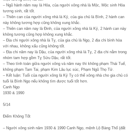
– Ngũ hành năm nay là Hỏa, của người xông nhà là Mộc, Mộc sinh Hỏa
tương sinh, rất tốt.
– Thiên can của người xông nhà là Kỷ, của gia chủ là Bính, 2 hành can
này không tương hợp cũng không xung khắc.
– Thiên can năm nay là Đinh, của người xông nhà là Kỷ, 2 hành can này
không tương cũng hợp không xung khắc.
– Địa chi người xông nhà là Tỵ, của gia chủ là Ngọ, 2 địa chi bình hòa
với nhau, không xấu cũng không tốt.
– Địa chi năm nay là Dậu, của người xông nhà là Tỵ, 2 địa chi nằm trong
nhóm tam hợp gồm Tỵ Sửu Dậu, rất tốt.
– Theo tính toán giữa người xông và năm nay thì không phạm Thái Tuế,
không phạm Tam Tai, phạm Kim Lâu lục súc, Phạm Ngũ Thọ Tử.
– Kết luận: Tuổi của người xông là Kỷ Tỵ có thể xông nhà cho gia chủ có
tuổi là Bính Ngọ nếu không tìm được tuổi tốt hơn.
Canh Ngọ
1930 & 1990
5/14
Điểm Không Tốt
– Người xông sinh năm 1930 & 1990 Canh Ngọ, mệnh Lộ Bàng Thổ (đất