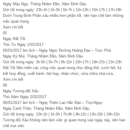
Ngày Mậu Ngọ, Tháng Nhâm Đần, Năm Đinh Dậu
Giờ tốt trong ngày: 23h-1h | 1h-3h | 5h-7h | 11h-13h | 15h-17h | 17h-19h
Dưới Trung Bình Phần xấu nhiều hơn phần tốt, nên hạn chế làm những
việc quan trọng
Xem chi tiết
05
Ngày Rất Tốt
Thứ Tư Ngày 1/02/2017
05/01/2017 âm lịch – Ngày Ngọc Đường Hoàng Đạo – Trực Phá
Ngày Kỷ Mùi, Tháng Nhâm Đần, Năm Đinh Dậu
Giờ tốt trong ngày: 3h-5h | 5h-7h | 9h-11h | 15h-17h | 19h-21h | 21h-23h
Rất Tốt Nên triển các công việc quan trọng như động thổ, cưới hỏi, ký
kết hợp đồng, xuất hành, hội họp, nhận chức, sửa chữa nhà cửa…
Xem chi tiết
06
Ngày Tương đối Xấu
Thứ Năm Ngày 2/02/2017
06/01/2017 âm lịch – Ngày Thiên Lao Hắc Đạo – TrựcNguy
Ngày Canh Thân, Tháng Nhâm Đần, Năm Đinh Dậu
Giờ tốt trong ngày: 23h-1h | 1h-3h | 7h-9h | 9h-11h | 13h-15h | 19h-21h
Tương đối Xấu Không nên làm việc gì quan trọng vào ngày này, nên hạn
chế mọi việc