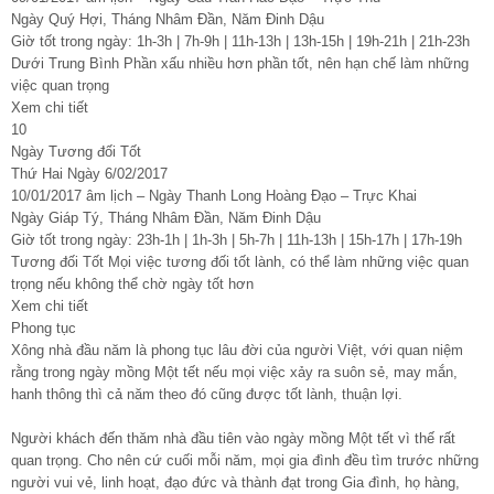
Ngày Quý Hợi, Tháng Nhâm Đần, Năm Đinh Dậu
Giờ tốt trong ngày: 1h-3h | 7h-9h | 11h-13h | 13h-15h | 19h-21h | 21h-23h
Dưới Trung Bình Phần xấu nhiều hơn phần tốt, nên hạn chế làm những
việc quan trọng
Xem chi tiết
10
Ngày Tương đối Tốt
Thứ Hai Ngày 6/02/2017
10/01/2017 âm lịch – Ngày Thanh Long Hoàng Đạo – Trực Khai
Ngày Giáp Tý, Tháng Nhâm Đần, Năm Đinh Dậu
Giờ tốt trong ngày: 23h-1h | 1h-3h | 5h-7h | 11h-13h | 15h-17h | 17h-19h
Tương đối Tốt Mọi việc tương đối tốt lành, có thể làm những việc quan
trọng nếu không thể chờ ngày tốt hơn
Xem chi tiết
Phong tục
Xông nhà đầu năm là phong tục lâu đời của người Việt, với quan niệm
rằng trong ngày mồng Một tết nếu mọi việc xảy ra suôn sẻ, may mắn,
hanh thông thì cả năm theo đó cũng được tốt lành, thuận lợi.
Người khách đến thăm nhà đầu tiên vào ngày mồng Một tết vì thế rất
quan trọng. Cho nên cứ cuối mỗi năm, mọi gia đình đều tìm trước những
người vui vẻ, linh hoạt, đạo đức và thành đạt trong Gia đình, họ hàng,