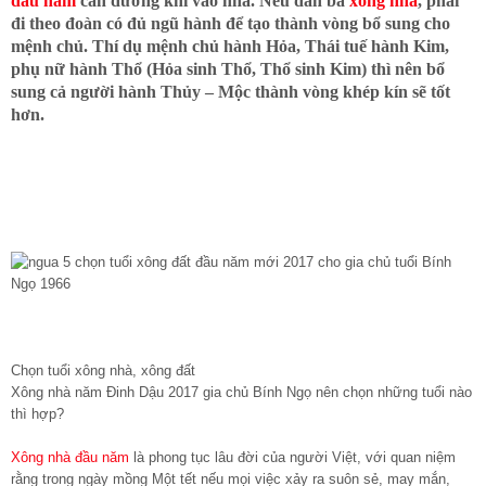
đầu năm
cần dương khí vào nhà. Nếu đàn bà
xông nhà
, phải
đi theo đoàn có đủ ngũ hành để tạo thành vòng bổ sung cho
mệnh chủ. Thí dụ mệnh chủ hành Hỏa, Thái tuế hành Kim,
phụ nữ hành Thổ (Hỏa sinh Thổ, Thổ sinh Kim) thì nên bổ
sung cả người hành Thủy – Mộc thành vòng khép kín sẽ tốt
hơn.
Chọn tuổi xông nhà, xông đất
Xông nhà năm Đinh Dậu 2017 gia chủ Bính Ngọ nên chọn những tuổi nào
thì hợp?
Xông nhà đầu năm
là phong tục lâu đời của người Việt, với quan niệm
rằng trong ngày mồng Một tết nếu mọi việc xảy ra suôn sẻ, may mắn,