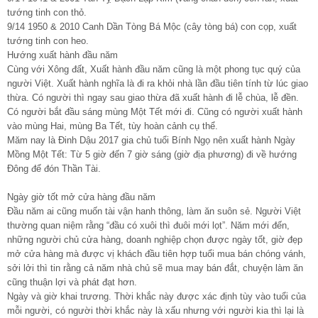
tướng tinh con thỏ.
9/14 1950 & 2010 Canh Dần Tòng Bá Mộc (cây tòng bá) con cọp, xuất
tướng tinh con heo.
Hướng xuất hành đầu năm
Cùng với Xông đất, Xuất hành đầu năm cũng là một phong tục quý của
người Việt. Xuất hành nghĩa là đi ra khỏi nhà lần đầu tiên tính từ lúc giao
thừa. Có người thì ngay sau giao thừa đã xuất hành đi lễ chùa, lễ đền.
Có người bắt đầu sáng mùng Một Tết mới đi. Cũng có người xuất hành
vào mùng Hai, mùng Ba Tết, tùy hoàn cảnh cụ thể.
Măm nay là Đinh Dậu 2017 gia chủ tuổi Bính Ngọ nên xuất hành Ngày
Mồng Một Tết: Từ 5 giờ đến 7 giờ sáng (giờ địa phương) đi về hướng
Đông để đón Thần Tài.
Ngày giờ tốt mở cửa hàng đầu năm
Đầu năm ai cũng muốn tài vận hanh thông, làm ăn suôn sẻ. Người Việt
thường quan niệm rằng “đầu có xuôi thì đuôi mới lọt”. Năm mới đến,
những người chủ cửa hàng, doanh nghiệp chọn được ngày tốt, giờ đẹp
mở cửa hàng mà được vị khách đầu tiên hợp tuổi mua bán chóng vánh,
sởi lởi thì tin rằng cả năm nhà chủ sẽ mua may bán đắt, chuyện làm ăn
cũng thuận lợi và phát đạt hơn.
Ngày và giờ khai trương. Thời khắc này được xác định tùy vào tuổi của
mỗi người, có người thời khắc này là xấu nhưng với người kia thì lại là