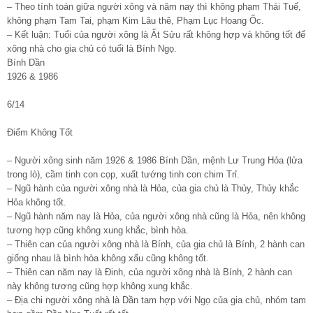
– Theo tính toán giữa người xông và năm nay thì không phạm Thái Tuế,
không phạm Tam Tai, phạm Kim Lâu thê, Phạm Lục Hoang Ốc.
– Kết luận: Tuổi của người xông là Ất Sửu rất không hợp và không tốt để
xông nhà cho gia chủ có tuổi là Bính Ngọ.
Bính Dần
1926 & 1986
6/14
Điểm Không Tốt
– Người xông sinh năm 1926 & 1986 Bính Dần, mệnh Lư Trung Hỏa (lửa
trong lò), cầm tinh con cọp, xuất tướng tinh con chim Trỉ.
– Ngũ hành của người xông nhà là Hỏa, của gia chủ là Thủy, Thủy khắc
Hỏa không tốt.
– Ngũ hành năm nay là Hỏa, của người xông nhà cũng là Hỏa, nên không
tương hợp cũng không xung khắc, bình hòa.
– Thiên can của người xông nhà là Bính, của gia chủ là Bính, 2 hành can
giống nhau là bình hòa không xấu cũng không tốt.
– Thiên can năm nay là Đinh, của người xông nhà là Bính, 2 hành can
này không tương cũng hợp không xung khắc.
– Địa chi người xông nhà là Dần tam hợp với Ngọ của gia chủ, nhóm tam