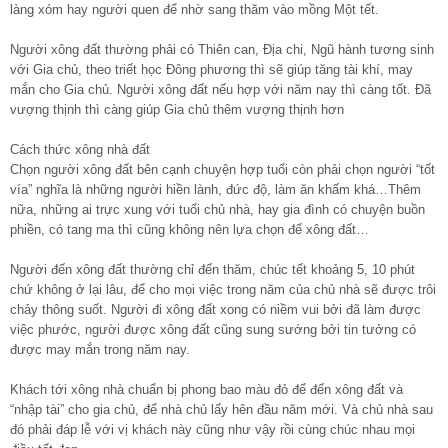
làng xóm hay người quen để nhờ sang thăm vào mồng Một tết.
Người xông đất thường phải có Thiên can, Địa chi, Ngũ hành tương sinh
với Gia chủ, theo triết học Đông phương thì sẽ giúp tăng tài khí, may
mắn cho Gia chủ. Người xông đất nếu hợp với năm nay thì càng tốt. Đã
vượng thịnh thì càng giúp Gia chủ thêm vượng thịnh hơn
Cách thức xông nhà đất
Chọn người xông đất bên cạnh chuyện hợp tuổi còn phải chọn người “tốt
vía” nghĩa là những người hiền lành, đức độ, làm ăn khấm khá…Thêm
nữa, những ai trực xung với tuổi chủ nhà, hay gia đình có chuyện buồn
phiền, có tang ma thì cũng không nên lựa chọn để xông đất…
Người đến xông đất thường chỉ đến thăm, chúc tết khoảng 5, 10 phút
chứ không ở lại lâu, để cho mọi việc trong năm của chủ nhà sẽ được trôi
chảy thông suốt. Người đi xông đất xong có niềm vui bởi đã làm được
việc phước, người được xông đất cũng sung sướng bởi tin tưởng có
được may mắn trong năm nay.
Khách tới xông nhà chuẩn bị phong bao màu đỏ để đến xông đất và
“nhập tài” cho gia chủ, để nhà chủ lấy hên đầu năm mới. Và chủ nhà sau
đó phải đáp lễ với vị khách này cũng như vậy rồi cùng chúc nhau mọi