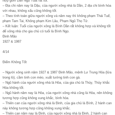
hợp gồm Dần Ngọ Tuất rất tốt.
– Địa chi năm nay là Dậu, của người xông nhà là Dần, 2 địa chi bình hòa
với nhau, không xấu cũng không tốt.
– Theo tính toán giữa người xông và năm nay thì không phạm Thái Tuế,
phạm Tam Tai, Không phạm Kim Lâu, Phạm Ngũ Thọ Tử.
– Kết luận: Tuổi của người xông là Bính Dần rất không hợp và không tốt
để xông nhà cho gia chủ có tuổi là Bính Ngọ.
Đinh Mão
1927 & 1987
4/14
Điểm Không Tốt
– Người xông sinh năm 1927 & 1987 Đinh Mão, mệnh Lư Trung Hỏa (lửa
trong lò), cầm tinh con mèo, xuất tướng tinh con gà.
– Ngũ hành của người xông nhà là Hỏa, của gia chủ là Thủy, Thủy khắc
Hỏa không tốt.
– Ngũ hành năm nay là Hỏa, của người xông nhà cũng là Hỏa, nên không
tương hợp cũng không xung khắc, bình hòa.
– Thiên can của người xông nhà là Đinh, của gia chủ là Bính, 2 hành can
này không tương hợp cũng không xung khắc.
– Thiên can năm nay là Đinh, của người xông nhà là Đinh, 2 hành can