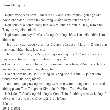
Điểm Không Tốt
– Người xông sinh năm 1940 & 2000 Canh Thìn, mệnh Bạch Lạp Kim
(vàng chân đèn), cầm tinh con rồng, xuất tướng tinh con quạ.
– Ngũ hành của người xông nhà là Kim, của gia chủ là Thủy, Kim sinh
Thủy tương sinh, rất tốt.
– Ngũ hành năm nay là Hỏa, của người xông nhà là Kim, Hỏa khắc Kim
không tốt.
– Thiên can của người xông nhà là Canh, của gia chủ là Bính 2 hành can
này xung khắc nhau, không tốt.
– Thiên can năm nay là Đinh, của người xông nhà là Canh, 2 hành can
này không tương cũng hợp không xung khắc.
– Địa chi người xông nhà là Thìn, của gia chủ là Ngọ, 2 địa chi bình hòa
với nhau, không xấu cũng không tốt.
– Địa chi năm nay là Dậu, của người xông nhà là Thìn, 2 địa chi nằm
trong nhóm lục hơp, rất tốt.
– Theo tính toán giữa người xông và năm nay thì không phạm Thái Tuế,
không phạm Tam Tai, phạm Kim Lâu tử, Phạm Tam Địa Sát.
– Kết luận: Tuổi của người xông là Canh Thìn rất không hợp và không tốt
để xông nhà cho gia chủ có tuổi là Bính Ngọ.
Tân Tỵ
1941 & 2001