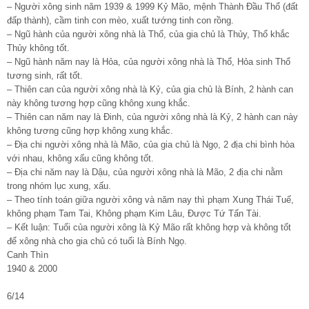
– Người xông sinh năm 1939 & 1999 Kỷ Mão, mệnh Thành Đầu Thổ (đất
đấp thành), cầm tinh con mèo, xuất tướng tinh con rồng.
– Ngũ hành của người xông nhà là Thổ, của gia chủ là Thủy, Thổ khắc
Thủy không tốt.
– Ngũ hành năm nay là Hỏa, của người xông nhà là Thổ, Hỏa sinh Thổ
tương sinh, rất tốt.
– Thiên can của người xông nhà là Kỷ, của gia chủ là Bính, 2 hành can
này không tương hợp cũng không xung khắc.
– Thiên can năm nay là Đinh, của người xông nhà là Kỷ, 2 hành can này
không tương cũng hợp không xung khắc.
– Địa chi người xông nhà là Mão, của gia chủ là Ngọ, 2 địa chi bình hòa
với nhau, không xấu cũng không tốt.
– Địa chi năm nay là Dậu, của người xông nhà là Mão, 2 địa chi nằm
trong nhóm lục xung, xấu.
– Theo tính toán giữa người xông và năm nay thì phạm Xung Thái Tuế,
không phạm Tam Tai, Không phạm Kim Lâu, Được Tứ Tấn Tài.
– Kết luận: Tuổi của người xông là Kỷ Mão rất không hợp và không tốt
để xông nhà cho gia chủ có tuổi là Bính Ngọ.
Canh Thìn
1940 & 2000
6/14