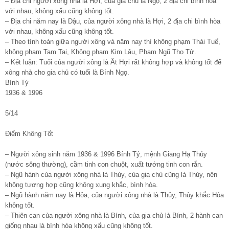
– Địa chi người xông nhà là Hợi, của gia chủ là Ngọ, 2 địa chi bình hòa
với nhau, không xấu cũng không tốt.
– Địa chi năm nay là Dậu, của người xông nhà là Hợi, 2 địa chi bình hòa
với nhau, không xấu cũng không tốt.
– Theo tính toán giữa người xông và năm nay thì không phạm Thái Tuế,
không phạm Tam Tai, Không phạm Kim Lâu, Phạm Ngũ Thọ Tử.
– Kết luận: Tuổi của người xông là Ất Hợi rất không hợp và không tốt để
xông nhà cho gia chủ có tuổi là Bính Ngọ.
Bính Tý
1936 & 1996
5/14
Điểm Không Tốt
– Người xông sinh năm 1936 & 1996 Bính Tý, mệnh Giang Hạ Thủy
(nước sông thường), cầm tinh con chuột, xuất tướng tinh con rắn.
– Ngũ hành của người xông nhà là Thủy, của gia chủ cũng là Thủy, nên
không tương hợp cũng không xung khắc, bình hòa.
– Ngũ hành năm nay là Hỏa, của người xông nhà là Thủy, Thủy khắc Hỏa
không tốt.
– Thiên can của người xông nhà là Bính, của gia chủ là Bính, 2 hành can
giống nhau là bình hòa không xấu cũng không tốt.