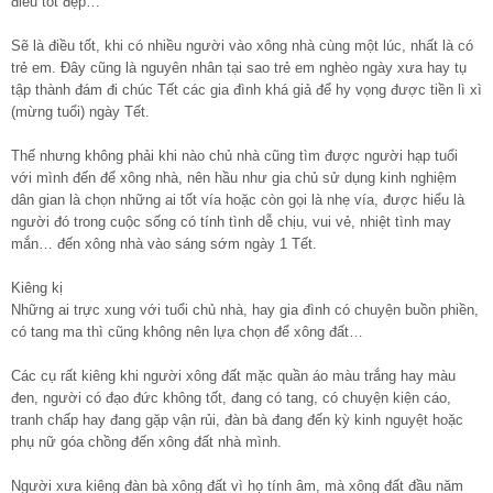
điều tốt đẹp…
Sẽ là điều tốt, khi có nhiều người vào xông nhà cùng một lúc, nhất là có
trẻ em. Đây cũng là nguyên nhân tại sao trẻ em nghèo ngày xưa hay tụ
tập thành đám đi chúc Tết các gia đình khá giả để hy vọng được tiền lì xì
(mừng tuổi) ngày Tết.
Thế nhưng không phải khi nào chủ nhà cũng tìm được người hạp tuổi
với mình đến để xông nhà, nên hầu như gia chủ sử dụng kinh nghiệm
dân gian là chọn những ai tốt vía hoặc còn gọi là nhẹ vía, được hiểu là
người đó trong cuộc sống có tính tình dễ chịu, vui vẻ, nhiệt tình may
mắn… đến xông nhà vào sáng sớm ngày 1 Tết.
Kiêng kị
Những ai trực xung với tuổi chủ nhà, hay gia đình có chuyện buồn phiền,
có tang ma thì cũng không nên lựa chọn để xông đất…
Các cụ rất kiêng khi người xông đất mặc quần áo màu trắng hay màu
đen, người có đạo đức không tốt, đang có tang, có chuyện kiện cáo,
tranh chấp hay đang gặp vận rủi, đàn bà đang đến kỳ kinh nguyệt hoặc
phụ nữ góa chồng đến xông đất nhà mình.
Người xưa kiêng đàn bà xông đất vì họ tính âm, mà xông đất đầu năm