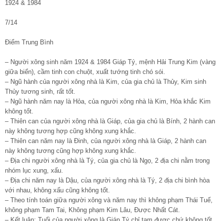
1924 & 1984
7/14
Điểm Trung Bình
– Người xông sinh năm 1924 & 1984 Giáp Tý, mệnh Hải Trung Kim (vàng
giữa biển), cầm tinh con chuột, xuất tướng tinh chó sói.
– Ngũ hành của người xông nhà là Kim, của gia chủ là Thủy, Kim sinh
Thủy tương sinh, rất tốt.
– Ngũ hành năm nay là Hỏa, của người xông nhà là Kim, Hỏa khắc Kim
không tốt.
– Thiên can của người xông nhà là Giáp, của gia chủ là Bính, 2 hành can
này không tương hợp cũng không xung khắc.
– Thiên can năm nay là Đinh, của người xông nhà là Giáp, 2 hành can
này không tương cũng hợp không xung khắc.
– Địa chi người xông nhà là Tý, của gia chủ là Ngọ, 2 địa chi nằm trong
nhóm lục xung, xấu.
– Địa chi năm nay là Dậu, của người xông nhà là Tý, 2 địa chi bình hòa
với nhau, không xấu cũng không tốt.
– Theo tính toán giữa người xông và năm nay thì không phạm Thái Tuế,
không phạm Tam Tai, Không phạm Kim Lâu, Được Nhất Cát.
– Kết luận: Tuổi của người xông là Giáp Tý chỉ tạm được chứ không tốt