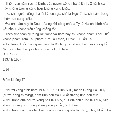
– Thiên can năm nay là Đinh, của người xông nhà là Bính, 2 hành can
này không tương cũng hợp không xung khắc.
– Địa chi người xông nhà là Tý, của gia chủ là Ngọ, 2 địa chi nằm trong
nhóm lục xung, xấu.
– Địa chi năm nay là Dậu, của người xông nhà là Tý, 2 địa chi bình hòa
với nhau, không xấu cũng không tốt.
– Theo tính toán giữa người xông và năm nay thì không phạm Thái Tuế,
không phạm Tam Tai, phạm Kim Lâu thân, Được Tứ Tấn Tài.
– Kết luận: Tuổi của người xông là Bính Tý rất không hợp và không tốt
để xông nhà cho gia chủ có tuổi là Bính Ngọ.
Đinh Sửu
1937 & 1997
6/14
Điểm Không Tốt
– Người xông sinh năm 1937 & 1997 Đinh Sửu, mệnh Giang Hạ Thủy
(nước sông thường), cầm tinh con trâu, xuất tướng tinh con trùn.
– Ngũ hành của người xông nhà là Thủy, của gia chủ cũng là Thủy, nên
không tương hợp cũng không xung khắc, bình hòa.
– Ngũ hành năm nay là Hỏa, của người xông nhà là Thủy, Thủy khắc Hỏa