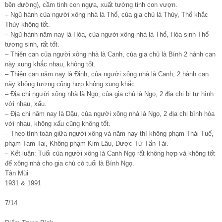
bên đường), cầm tinh con ngựa, xuất tướng tinh con vượn.
– Ngũ hành của người xông nhà là Thổ, của gia chủ là Thủy, Thổ khắc
Thủy không tốt.
– Ngũ hành năm nay là Hỏa, của người xông nhà là Thổ, Hỏa sinh Thổ
tương sinh, rất tốt.
– Thiên can của người xông nhà là Canh, của gia chủ là Bính 2 hành can
này xung khắc nhau, không tốt.
– Thiên can năm nay là Đinh, của người xông nhà là Canh, 2 hành can
này không tương cũng hợp không xung khắc.
– Địa chi người xông nhà là Ngọ, của gia chủ là Ngọ, 2 địa chi bị tự hình
với nhau, xấu.
– Địa chi năm nay là Dậu, của người xông nhà là Ngọ, 2 địa chi bình hòa
với nhau, không xấu cũng không tốt.
– Theo tính toán giữa người xông và năm nay thì không phạm Thái Tuế,
phạm Tam Tai, Không phạm Kim Lâu, Được Tứ Tấn Tài.
– Kết luận: Tuổi của người xông là Canh Ngọ rất không hợp và không tốt
để xông nhà cho gia chủ có tuổi là Bính Ngọ.
Tân Mùi
1931 & 1991
7/14