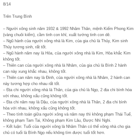
8/14
Trên Trung Bình
– Người xông sinh năm 1932 & 1992 Nhâm Thân, mệnh Kiếm Phong Kim
(vàng chuôi kiếm), cầm tinh con khỉ, xuất tướng tinh con dê.
– Ngũ hành của người xông nhà là Kim, của gia chủ là Thủy, Kim sinh
Thủy tương sinh, rất tốt.
– Ngũ hành năm nay là Hỏa, của người xông nhà là Kim, Hỏa khắc Kim
không tốt.
– Thiên can của người xông nhà là Nhâm, của gia chủ là Bính 2 hành
can này xung khắc nhau, không tốt.
– Thiên can năm nay là Đinh, của người xông nhà là Nhâm, 2 hành can
này tương hợp cho nhau rất tốt.
– Địa chi người xông nhà là Thân, của gia chủ là Ngọ, 2 địa chi bình hòa
với nhau, không xấu cũng không tốt.
– Địa chi năm nay là Dậu, của người xông nhà là Thân, 2 địa chi bình
hòa với nhau, không xấu cũng không tốt.
– Theo tính toán giữa người xông và năm nay thì không phạm Thái Tuế,
không phạm Tam Tai, Không phạm Kim Lâu, Được Nhì Nghi.
– Kết luận: Tuổi của người xông là Nhâm Thân có thể xông nhà cho gia
chủ có tuổi là Bính Ngọ nếu không tìm được tuổi tốt hơn.