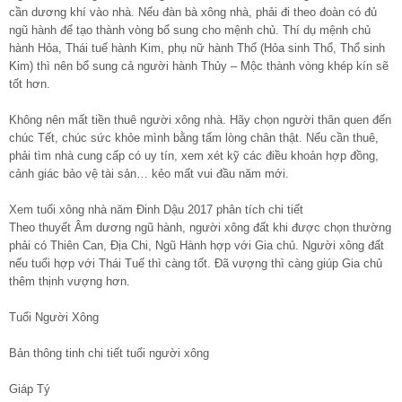
cần dương khí vào nhà. Nếu đàn bà xông nhà, phải đi theo đoàn có đủ
ngũ hành để tạo thành vòng bổ sung cho mệnh chủ. Thí dụ mệnh chủ
hành Hỏa, Thái tuế hành Kim, phụ nữ hành Thổ (Hỏa sinh Thổ, Thổ sinh
Kim) thì nên bổ sung cả người hành Thủy – Mộc thành vòng khép kín sẽ
tốt hơn.
Không nên mất tiền thuê người xông nhà. Hãy chọn người thân quen đến
chúc Tết, chúc sức khỏe mình bằng tấm lòng chân thật. Nếu cần thuê,
phải tìm nhà cung cấp có uy tín, xem xét kỹ các điều khoản hợp đồng,
cảnh giác bảo vệ tài sản… kẻo mất vui đầu năm mới.
Xem tuổi xông nhà năm Đinh Dậu 2017 phân tích chi tiết
Theo thuyết Âm dương ngũ hành, người xông đất khi được chọn thường
phải có Thiên Can, Địa Chi, Ngũ Hành hợp với Gia chủ. Người xông đất
nếu tuổi hợp với Thái Tuế thì càng tốt. Đã vượng thì càng giúp Gia chủ
thêm thịnh vượng hơn.
Tuổi Người Xông
Bản thông tinh chi tiết tuổi người xông
Giáp Tý