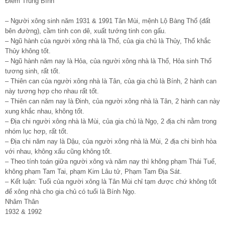
Điểm Trung Bình
– Người xông sinh năm 1931 & 1991 Tân Mùi, mệnh Lộ Bàng Thổ (đất
bên đường), cầm tinh con dê, xuất tướng tinh con gấu.
– Ngũ hành của người xông nhà là Thổ, của gia chủ là Thủy, Thổ khắc
Thủy không tốt.
– Ngũ hành năm nay là Hỏa, của người xông nhà là Thổ, Hỏa sinh Thổ
tương sinh, rất tốt.
– Thiên can của người xông nhà là Tân, của gia chủ là Bính, 2 hành can
này tương hợp cho nhau rất tốt.
– Thiên can năm nay là Đinh, của người xông nhà là Tân, 2 hành can này
xung khắc nhau, không tốt.
– Địa chi người xông nhà là Mùi, của gia chủ là Ngọ, 2 địa chi nằm trong
nhóm lục hơp, rất tốt.
– Địa chi năm nay là Dậu, của người xông nhà là Mùi, 2 địa chi bình hòa
với nhau, không xấu cũng không tốt.
– Theo tính toán giữa người xông và năm nay thì không phạm Thái Tuế,
không phạm Tam Tai, phạm Kim Lâu tử, Phạm Tam Địa Sát.
– Kết luận: Tuổi của người xông là Tân Mùi chỉ tạm được chứ không tốt
để xông nhà cho gia chủ có tuổi là Bính Ngọ.
Nhâm Thân
1932 & 1992