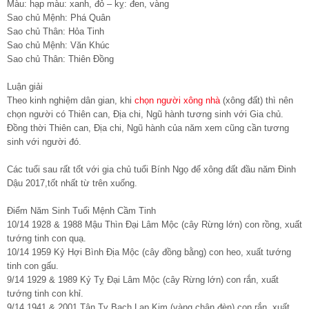
Màu: hạp màu: xanh, đỏ – kỵ: đen, vàng
Sao chủ Mệnh: Phá Quân
Sao chủ Thân: Hỏa Tinh
Sao chủ Mệnh: Văn Khúc
Sao chủ Thân: Thiên Đồng
Luận giải
Theo kinh nghiệm dân gian, khi
chọn người xông nhà
(xông đất) thì nên
chọn người có Thiên can, Địa chi, Ngũ hành tương sinh với Gia chủ.
Đồng thời Thiên can, Địa chi, Ngũ hành của năm xem cũng cần tương
sinh với người đó.
Các tuổi sau rất tốt với gia chủ tuổi Bính Ngọ để xông đất đầu năm Đinh
Dậu 2017,tốt nhất từ trên xuống.
Điểm Năm Sinh Tuổi Mệnh Cầm Tinh
10/14 1928 & 1988 Mậu Thìn Đại Lâm Mộc (cây Rừng lớn) con rồng, xuất
tướng tinh con quạ.
10/14 1959 Kỷ Hợi Bình Địa Mộc (cây đồng bằng) con heo, xuất tướng
tinh con gấu.
9/14 1929 & 1989 Kỷ Tỵ Đại Lâm Mộc (cây Rừng lớn) con rắn, xuất
tướng tinh con khỉ.
9/14 1941 & 2001 Tân Tỵ Bạch Lạp Kim (vàng chân đèn) con rắn, xuất