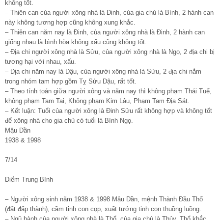
không tốt.
– Thiên can của người xông nhà là Đinh, của gia chủ là Bính, 2 hành can
này không tương hợp cũng không xung khắc.
– Thiên can năm nay là Đinh, của người xông nhà là Đinh, 2 hành can
giống nhau là bình hòa không xấu cũng không tốt.
– Địa chi người xông nhà là Sửu, của người xông nhà là Ngọ, 2 địa chi bị
tương hại với nhau, xấu.
– Địa chi năm nay là Dậu, của người xông nhà là Sửu, 2 địa chi nằm
trong nhóm tam hợp gồm Tỵ Sửu Dậu, rất tốt.
– Theo tính toán giữa người xông và năm nay thì không phạm Thái Tuế,
không phạm Tam Tai, Không phạm Kim Lâu, Phạm Tam Địa Sát.
– Kết luận: Tuổi của người xông là Đinh Sửu rất không hợp và không tốt
để xông nhà cho gia chủ có tuổi là Bính Ngọ.
Mậu Dần
1938 & 1998
7/14
Điểm Trung Bình
– Người xông sinh năm 1938 & 1998 Mậu Dần, mệnh Thành Đầu Thổ
(đất đấp thành), cầm tinh con cọp, xuất tướng tinh con thuồng luồng.
– Ngũ hành của người xông nhà là Thổ, của gia chủ là Thủy, Thổ khắc