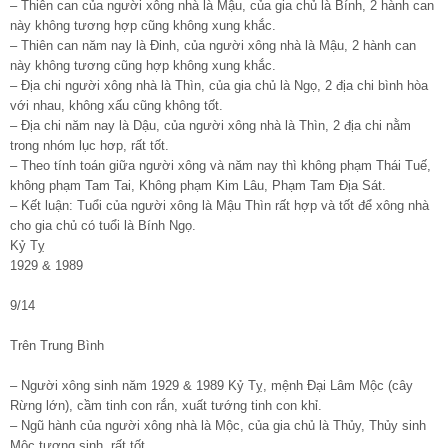
– Thiên can của người xông nhà là Mậu, của gia chủ là Bính, 2 hành can
này không tương hợp cũng không xung khắc.
– Thiên can năm nay là Đinh, của người xông nhà là Mậu, 2 hành can
này không tương cũng hợp không xung khắc.
– Địa chi người xông nhà là Thìn, của gia chủ là Ngọ, 2 địa chi bình hòa
với nhau, không xấu cũng không tốt.
– Địa chi năm nay là Dậu, của người xông nhà là Thìn, 2 địa chi nằm
trong nhóm lục hơp, rất tốt.
– Theo tính toán giữa người xông và năm nay thì không phạm Thái Tuế,
không phạm Tam Tai, Không phạm Kim Lâu, Phạm Tam Địa Sát.
– Kết luận: Tuổi của người xông là Mậu Thìn rất hợp và tốt để xông nhà
cho gia chủ có tuổi là Bính Ngọ.
Kỷ Tỵ
1929 & 1989
9/14
Trên Trung Bình
– Người xông sinh năm 1929 & 1989 Kỷ Tỵ, mệnh Đại Lâm Mộc (cây
Rừng lớn), cầm tinh con rắn, xuất tướng tinh con khỉ.
– Ngũ hành của người xông nhà là Mộc, của gia chủ là Thủy, Thủy sinh
Mộc tương sinh, rất tốt.