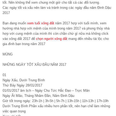
tốt. Nên không thể xem chung một giờ cho tất cả các đối tượng.
Các ngày tốt và xấu nên làm và tránh trong các ngày đầu năm Đinh Dậu
2017
Bạn đang muốn
xem tuổi xông đất
năm 2017 hợp với tuổi mình, xem
hướng nhà hợp với mệnh của mình trong năm 2017 và phong thủy nhà
hợp với cung mệnh của mình thì còn chần chừ gì nữa mà không click
vào xông đất 2017 để
chọn người xông đất
mang đến nhiều tài lộc cho
gia đình bạn trong năm 2017
MÙNG
NHỮNG NGÀY TỐT XẤU ĐẦU NĂM 2017
01
Ngày Xấu, Dưới Trung Bình
Thứ Bảy Ngày 28/01/2017
01/01/2017 âm lịch – Ngày Chu Tức Hắc Đạo – Trực Mãn
Ngày Ất Mão, Tháng Nhâm Đần, Năm Đinh Dậu
Giờ tốt trong ngày: 23h-1h | 3h-5h | 5h-7h | 13h-15h | 11h-13h | 17h-19h
Dưới Trung Bình Phần xấu nhiều hơn phần tốt, nên hạn chế làm những
việc quan trọng