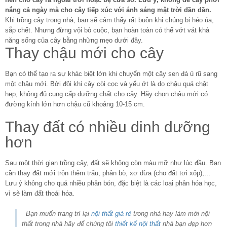
nắng cả ngày mà cho cây tiếp xúc với ánh sáng mặt trời dần dần.
Khi trồng cây trong nhà, bạn sẽ cảm thấy rất buồn khi chúng bị héo úa,
sắp chết. Nhưng đừng vội bỏ cuộc, bạn hoàn toàn có thể vớt vát khả
năng sống của cây bằng những mẹo dưới đây.
Thay chậu mới cho cây
Bạn có thể tạo ra sự khác biệt lớn khi chuyển một cây sen đá ủ rũ sang
một chậu mới. Bởi đôi khi cây còi cọc và yếu ớt là do chậu quá chật
hẹp, không đủ cung cấp dưỡng chất cho cây. Hãy chọn chậu mới có
đường kính lớn hơn chậu cũ khoảng 10-15 cm.
Thay đất có nhiều dinh dưỡng
hơn
Sau một thời gian trồng cây, đất sẽ không còn màu mỡ như lúc đầu. Bạn
cần thay đất mới trộn thêm trấu, phân bò, xơ dừa (cho đất tơi xốp),…
Lưu ý không cho quá nhiều phân bón, đặc biệt là các loại phân hóa học,
vì sẽ làm đất thoái hóa.
Bạn muốn trang trí lại
nội thất giá rẻ
trong nhà hay làm mới nội
thất trong nhà hãy để chúng tôi
thiết kế nội thất
nhà bạn đẹp hơn