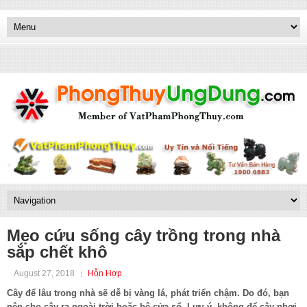
Mẹo cứu sống cây trồng trong nhà
sắp chết khô
August 27, 2018
Hỗn Hợp
Cây để lâu trong nhà sẽ dễ bị vàng lá, phát triển chậm. Do đó, bạn
nên cho cây ra ngoài trời hoặc bệ cửa sổ. Lưu ý, không để cây phơi