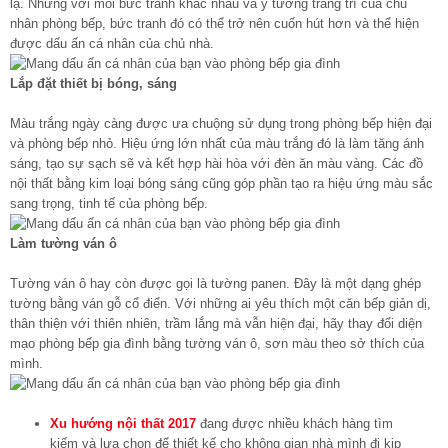
lạ. Nhưng với mỗi bức tranh khác nhau và ý tưởng trang trí của chủ
nhân phòng bếp, bức tranh đó có thể trở nên cuốn hút hơn và thể hiện
được dấu ấn cá nhân của chủ nhà.
Lắp đặt thiết bị bóng, sáng
Màu trắng ngày càng được ưa chuộng sử dụng trong phòng bếp hiện đại
và phòng bếp nhỏ. Hiệu ứng lớn nhất của màu trắng đó là làm tăng ánh
sáng, tạo sự sạch sẽ và kết hợp hài hòa với đèn ăn màu vàng. Các đồ
nội thất bằng kim loại bóng sáng cũng góp phần tạo ra hiệu ứng màu sắc
sang trọng, tinh tế của phòng bếp.
Làm tường ván ô
Tường ván ô hay còn được gọi là tường panen. Đây là một dạng ghép
tường bằng ván gỗ cổ điển. Với những ai yêu thích một căn bếp giản dị,
thân thiện với thiên nhiên, trầm lắng mà vẫn hiện đại, hãy thay đổi diện
mạo phòng bếp gia đình bằng tường ván ô, sơn màu theo sở thích của
mình.
Xu hướng nội thất 2017
đang được nhiều khách hàng tìm
kiếm và lựa chọn để thiết kế cho không gian nhà mình đi kịp