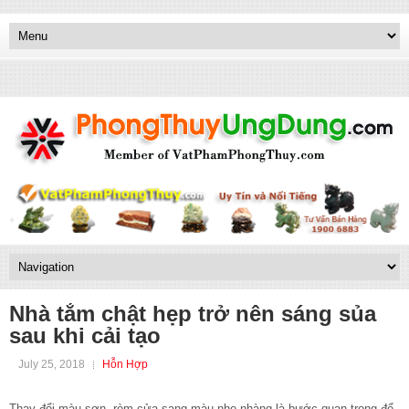
Nhà tắm chật hẹp trở nên sáng sủa
sau khi cải tạo
July 25, 2018
Hỗn Hợp
Thay đổi màu sơn, rèm cửa sang màu nhẹ nhàng là bước quan trọng để