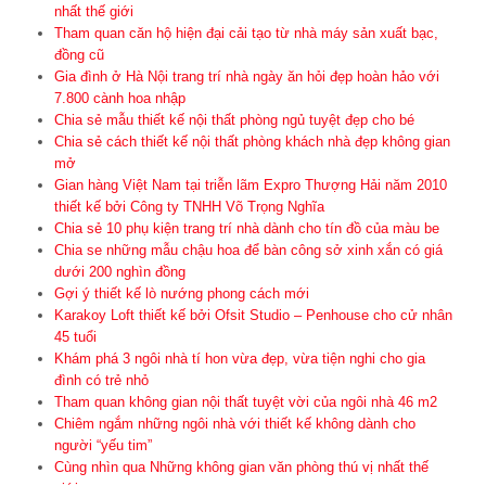
nhất thế giới
Tham quan căn hộ hiện đại cải tạo từ nhà máy sản xuất bạc,
đồng cũ
Gia đình ở Hà Nội trang trí nhà ngày ăn hỏi đẹp hoàn hảo với
7.800 cành hoa nhập
Chia sẻ mẫu thiết kế nội thất phòng ngủ tuyệt đẹp cho bé
Chia sẻ cách thiết kế nội thất phòng khách nhà đẹp không gian
mở
Gian hàng Việt Nam tại triễn lãm Expro Thượng Hải năm 2010
thiết kế bởi Công ty TNHH Võ Trọng Nghĩa
Chia sẻ 10 phụ kiện trang trí nhà dành cho tín đồ của màu be
Chia se những mẫu chậu hoa để bàn công sở xinh xắn có giá
dưới 200 nghìn đồng
Gợi ý thiết kế lò nướng phong cách mới
Karakoy Loft thiết kế bởi Ofsit Studio – Penhouse cho cử nhân
45 tuổi
Khám phá 3 ngôi nhà tí hon vừa đẹp, vừa tiện nghi cho gia
đình có trẻ nhỏ
Tham quan không gian nội thất tuyệt vời của ngôi nhà 46 m2
Chiêm ngắm những ngôi nhà với thiết kế không dành cho
người “yếu tim”
Cùng nhìn qua Những không gian văn phòng thú vị nhất thế