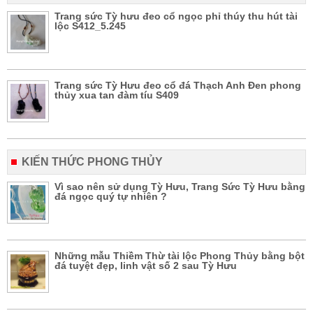
Trang sức Tỳ hưu đeo cổ ngọc phỉ thúy thu hút tài
lộc S412_5.245
Trang sức Tỳ Hưu đeo cổ đá Thạch Anh Đen phong
thủy xua tan đàm tíu S409
KIẾN THỨC PHONG THỦY
Vì sao nên sử dụng Tỳ Hưu, Trang Sức Tỳ Hưu bằng
đá ngọc quý tự nhiên ?
Những mẫu Thiềm Thừ tài lộc Phong Thủy bằng bột
đá tuyệt đẹp, linh vật số 2 sau Tỳ Hưu