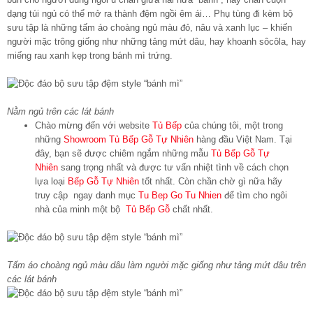
dạng túi ngủ có thể mở ra thành đệm ngồi êm ái… Phụ tùng đi kèm bộ
sưu tập là những tấm áo choàng ngủ màu đỏ, nâu và xanh lục – khiến
người mặc trông giống như những tảng mứt dâu, hay khoanh sôcôla, hay
miếng rau xanh kẹp trong bánh mì trứng.
Nằm ngủ trên các lát bánh
Chào mừng đến với website
Tủ Bếp
của chúng tôi, một trong
những
Showroom Tủ Bếp Gỗ Tự Nhiên
hàng đầu Việt Nam. Tại
đây, bạn sẽ được chiêm ngắm những mẫu
Tủ Bếp Gỗ Tự
Nhiên
sang trọng nhất và được tư vấn nhiệt tình về cách chọn
lựa loại
Bếp Gỗ Tự Nhiên
tốt nhất. Còn chần chờ gì nữa hãy
truy cập ngay danh mục
Tu Bep Go Tu Nhien
để tìm cho ngôi
nhà của minh một bộ
Tủ Bếp Gỗ
chất nhất.
Tấm áo choàng ngủ màu dâu làm người mặc giống như tảng mứt dâu trên
các lát bánh