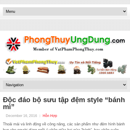
Độc đáo bộ sưu tập đệm style “bánh
mì”
December 16, 2016
Hỗn Hợp
Thoải mái và linh động về công năng, các sản phẩm như đệm hình bánh
bun cho người dùng ngồi ủ chân giữa hai nửa “bánh”, hay chăn cuộn