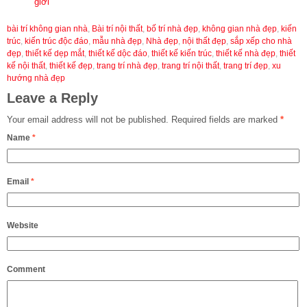
giới
bài trí không gian nhà
,
Bài trí nội thất
,
bố trí nhà đẹp
,
không gian nhà đẹp
,
kiến
trúc
,
kiến trúc độc đáo
,
mẫu nhà đẹp
,
Nhà đẹp
,
nội thất đẹp
,
sắp xếp cho nhà
đẹp
,
thiết kế dẹp mắt
,
thiết kế dộc đáo
,
thiết kế kiến trúc
,
thiết kế nhà đẹp
,
thiết
kế nội thất
,
thiết kế đẹp
,
trang trí nhà đẹp
,
trang trí nội thất
,
trang trí đẹp
,
xu
hướng nhà đẹp
Leave a Reply
Your email address will not be published.
Required fields are marked
*
Name
*
Email
*
Website
Comment