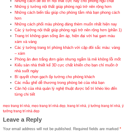
Những cách để bố trí nội thất cực hay cho phòng ngủ chật
Những ý tưởng nội thất giúp phòng ngủ trở nên rộng hơn
Những cách biến tấu giúp cho phòng tắm nhà bạn phong cách
hơn
Những cách phối màu phòng đáng thèm muốn nhất hiện nay
Các ý tưởng nội thất giúp phòng ngủ trở nên rộng hơn (phần 1)
Trang trí không gian sống ấm áp, hiện đại với hai gam màu
xám và vàng
Các ý tưởng trang trí phòng khách với cặp đôi sắc màu: vàng
– xám
Phòng ăn đen trắng đơn giản nhưng ngắm là mê không lỗi mốt
Kiểu sàn nhà thiết kế 3D cực chất khiến cho bạn chỉ muốn ở
nhà suốt ngày
Bí quyết chọn gạch ốp tường cho phòng khách
Các mẫu ghế dễ thương trong phòng bé của nhà bạn
Căn hộ của nhà quản lý nghệ thuật được bố trí khéo léo đến
từng chi tiết
mẹo trang trí nhà
,
mẹo trang trí nhà đẹp
,
trang trí nhà
,
ý tưởng trang trí nhà
,
ý
tưởng trang trí nhà đẹp
Leave a Reply
Your email address will not be published.
Required fields are marked
*