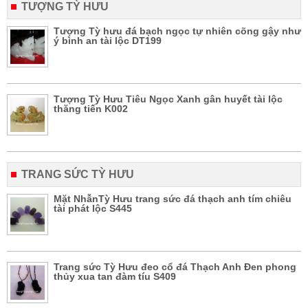
TƯỢNG TỲ HƯU
Tượng Tỳ hưu đá bạch ngọc tự nhiên cõng gậy như
ý bình an tài lộc DT199
Tượng Tỳ Hưu Tiêu Ngọc Xanh gân huyết tài lộc
thăng tiến K002
TRANG SỨC TỲ HƯU
Mặt NhẫnTỳ Hưu trang sức đá thạch anh tím chiêu
tài phát lộc S445
Trang sức Tỳ Hưu đeo cổ đá Thạch Anh Đen phong
thủy xua tan đàm tíu S409