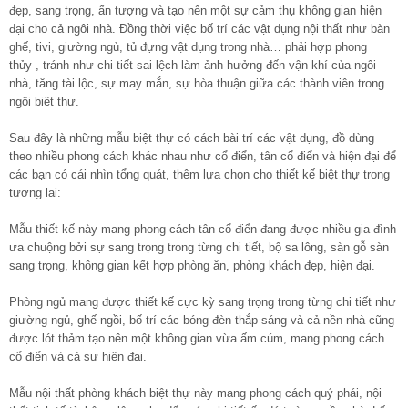
đẹp, sang trọng, ấn tượng và tạo nên một sự cảm thụ không gian hiện
đại cho cả ngôi nhà. Đồng thời việc bố trí các vật dụng nội thất như bàn
ghế, tivi, giường ngủ, tủ đựng vật dụng trong nhà… phải hợp phong
thủy , tránh như chi tiết sai lệch làm ảnh hưởng đến vận khí của ngôi
nhà, tăng tài lộc, sự may mắn, sự hòa thuận giữa các thành viên trong
ngôi biệt thự.
Sau đây là những mẫu biệt thự có cách bài trí các vật dụng, đồ dùng
theo nhiều phong cách khác nhau như cổ điển, tân cổ điển và hiện đại để
các bạn có cái nhìn tổng quát, thêm lựa chọn cho thiết kế biệt thự trong
tương lai:
Mẫu thiết kế này mang phong cách tân cổ điển đang được nhiều gia đình
ưa chuộng bởi sự sang trọng trong từng chi tiết, bộ sa lông, sàn gỗ sàn
sang trọng, không gian kết hợp phòng ăn, phòng khách đẹp, hiện đại.
Phòng ngủ mang được thiết kế cực kỳ sang trọng trong từng chi tiết như
giường ngủ, ghế ngồi, bố trí các bóng đèn thắp sáng và cả nền nhà cũng
được lót thảm tạo nên một không gian vừa ấm cúm, mang phong cách
cổ điển và cả sự hiện đại.
Mẫu nội thất phòng khách biệt thự này mang phong cách quý phái, nội