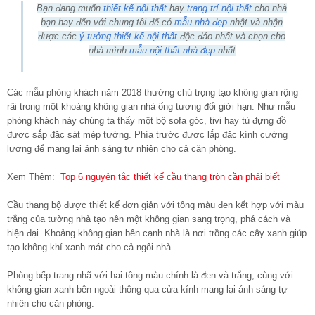
Bạn đang muốn
thiết kế nội thất
hay
trang trí nội thất
cho nhà
bạn hay đến với chung tôi để có
mẫu nhà đẹp
nhật và nhận
được các
ý tưởng thiết kế nội thất
độc đáo nhất và chọn cho
nhà mình
mẫu nội thất nhà đẹp
nhất
Các mẫu phòng khách năm 2018 thường chú trọng tạo không gian rộng
rãi trong một khoảng không gian nhà ống tương đối giới hạn. Như mẫu
phòng khách này chúng ta thấy một bộ sofa góc, tivi hay tủ đựng đồ
được sắp đặc sát mép tường. Phía trước được lắp đặc kính cường
lượng để mang lại ánh sáng tự nhiên cho cả căn phòng.
Xem Thêm:
Top 6 nguyên tắc thiết kế cầu thang tròn cần phải biết
Cầu thang bộ được thiết kế đơn giản với tông màu đen kết hợp với màu
trắng của tường nhà tạo nên một không gian sang trọng, phá cách và
hiện đại. Khoảng không gian bên cạnh nhà là nơi trồng các cây xanh giúp
tạo không khí xanh mát cho cả ngôi nhà.
Phòng bếp trang nhã với hai tông màu chính là đen và trắng, cùng với
không gian xanh bên ngoài thông qua cửa kính mang lại ánh sáng tự
nhiên cho căn phòng.