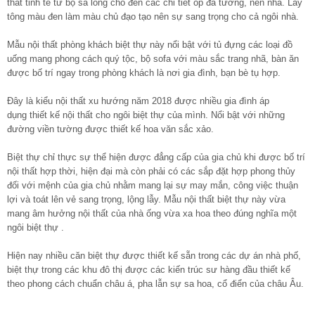
thất tinh tế từ bộ sa lông cho đến các chi tiết ốp đá tường, nền nhà. Lấy
tông màu đen làm màu chủ đạo tạo nên sự sang trọng cho cả ngôi nhà.
Mẫu nội thất phòng khách biệt thự này nổi bật với tủ đựng các loại đồ
uống mang phong cách quý tộc, bộ sofa với màu sắc trang nhã, bàn ăn
được bố trí ngay trong phòng khách là nơi gia đình, bạn bè tụ hợp.
Đây là kiểu nội thất xu hướng năm 2018 được nhiều gia đình áp
dụng thiết kế nội thất cho ngôi biệt thự của mình. Nổi bật với những
đường viền tường được thiết kế hoa văn sắc xảo.
Biệt thự chỉ thực sự thể hiện được đẳng cấp của gia chủ khi được bố trí
nội thất hợp thời, hiện đại mà còn phải có các sắp đặt hợp phong thủy
đối với mệnh của gia chủ nhằm mang lại sự may mắn, công việc thuận
lợi và toát lên vẻ sang trọng, lộng lẫy. Mẫu nội thất biệt thự này vừa
mang âm hưởng nội thất của nhà ống vừa xa hoa theo đúng nghĩa một
ngôi biệt thự .
Hiện nay nhiều căn biệt thự được thiết kế sẵn trong các dự án nhà phố,
biệt thự trong các khu đô thị được các kiến trúc sư hàng đầu thiết kế
theo phong cách chuẩn châu á, pha lẫn sự sa hoa, cổ điển của châu Âu.