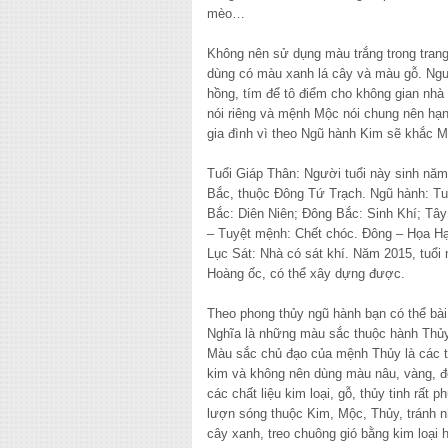
mèo…
Không nên sử dụng màu trắng trong tran
dùng có màu xanh lá cây và màu gỗ. Ngư
hồng, tím để tô điểm cho không gian nh
nói riêng và mệnh Mộc nói chung nên hạn c
gia đình vì theo Ngũ hành Kim sẽ khắc M
Tuổi Giáp Thân: Người tuổi này sinh n
Bắc, thuộc Đông Tứ Trạch. Ngũ hành: Tu
Bắc: Diên Niên; Đông Bắc: Sinh Khí; Tâ
– Tuyệt mệnh: Chết chóc. Đông – Họa Hạ
Lục Sát: Nhà có sát khí. Năm 2015, tuổ
Hoàng ốc, có thể xây dựng được.
Theo phong thủy ngũ hành bạn có thể bài
Nghĩa là những màu sắc thuộc hành Thủy
Màu sắc chủ đạo của mệnh Thủy là các t
kim và không nên dùng màu nâu, vàng, đ
các chất liệu kim loại, gỗ, thủy tinh rất 
lượn sóng thuộc Kim, Mộc, Thủy, tránh n
cây xanh, treo chuông gió bằng kim loại