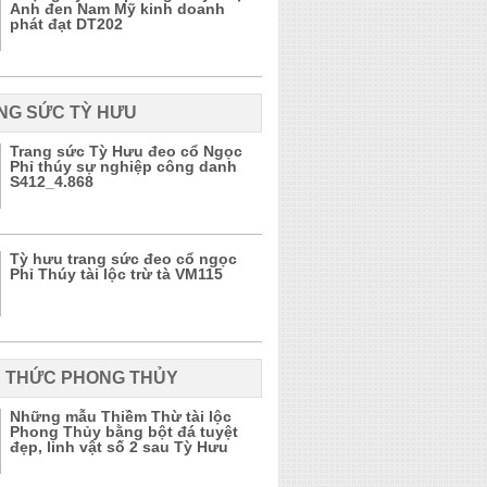
Anh đen Nam Mỹ kinh doanh
phát đạt DT202
NG SỨC TỲ HƯU
Trang sức Tỳ Hưu đeo cổ Ngọc
Phỉ thúy sự nghiệp công danh
S412_4.868
Tỳ hưu trang sức đeo cổ ngọc
Phỉ Thúy tài lộc trừ tà VM115
N THỨC PHONG THỦY
Những mẫu Thiềm Thừ tài lộc
Phong Thủy bằng bột đá tuyệt
đẹp, linh vật số 2 sau Tỳ Hưu