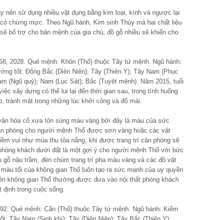
y nên sử dụng nhiều vật dụng bằng kim loại, kính và ngược lại
 có chừng mực. Theo Ngũ hành, Kim sinh Thủy mà hai chất liệu
 sẽ bổ trợ cho bản mệnh của gia chủ, đồ gỗ nhiều sẽ khiến cho
68, 2028. Quẻ mệnh: Khôn (Thổ) thuộc Tây tứ mệnh. Ngũ hành:
Hướng tốt: Đông Bắc (Diên Niên); Tây (Thiên Y); Tây Nam (Phục
am (Ngũ quỷ); Nam (Lục Sát); Bắc (Tuyệt mệnh). Năm 2015, tuổi
ệc xây dựng có thể lui lại đến thời gian sau, trong tình huống
p, tránh mặt trong những lúc khởi công và đổ mái.
văn hóa cổ xưa tôn sùng màu vàng bởi đây là màu của sức
Căn phòng cho người mệnh Thổ được sơn vàng hoặc các vật
niềm vui như mùa thu tỏa nắng, khi được trang trí căn phòng sẽ
ất phòng khách dưới đất là một gợi ý cho người mệnh Thổ với bức
u gỗ nâu trầm, đèn chùm trang trí pha màu vàng và các đồ vật
àu tối của không gian Thổ luôn tạo ra sức mạnh của uy quyền
ế nên không gian Thổ thường được đưa vào nội thất phòng khách
 định trong cuộc sống.
92. Quẻ mệnh: Cấn (Thổ) thuộc Tây tứ mệnh. Ngũ hành: Kiếm
t: Tây Nam (Sinh khí); Tây (Diên Niên); Tây Bắc (Thiên Y);