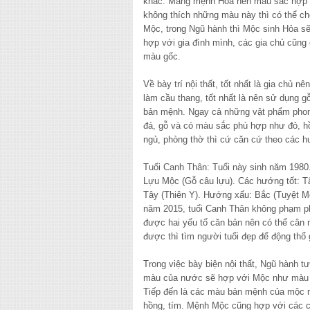
khác. Mang mệnh Hỏa nên màu sắc hợp vớ
không thích những màu này thì có thể c
Mộc, trong Ngũ hành thì Mộc sinh Hỏa sẽ
hợp với gia đình mình, các gia chủ cũn
màu gốc.
Về bày trí nội thất, tốt nhất là gia chủ 
làm cầu thang, tốt nhất là nên sử dụng 
bản mệnh. Ngay cả những vật phẩm phong
đá, gỗ và có màu sắc phù hợp như đỏ, hồ
ngủ, phòng thờ thì cứ căn cứ theo các h
Tuổi Canh Thân: Tuổi này sinh năm 1980
Lựu Mộc (Gỗ câu lựu). Các hướng tốt: Tâ
Tây (Thiên Y). Hướng xấu: Bắc (Tuyệt M
năm 2015, tuổi Canh Thân không phạm ph
được hai yếu tố căn bản nên có thể cân n
được thì tìm người tuổi đẹp để động thổ 
Trong việc bày biện nội thất, Ngũ hành 
màu của nước sẽ hợp với Mộc như màu đ
Tiếp đến là các màu bản mệnh của mộc n
hồng, tím. Mệnh Mộc cũng hợp với các ch