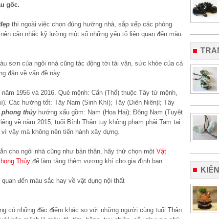
u gốc.
đẹp
thì ngoài việc chọn đúng hướng nhà, sắp xếp các phòng
hủ nên cân nhắc kỹ lưỡng một số những yếu tố liên quan đến màu
TRA
u sơn của ngôi nhà cũng tác động tới tài vận, sức khỏe của cả
úng đăn về vấn đề này.
g năm 1956 và 2016. Quẻ mệnh: Cấn (Thổ) thuộc Tây tứ mệnh,
). Các hướng tốt: Tây Nam (Sinh Khí); Tây (Diên Niên)l; Tây
o
phong thủy
hướng xấu gồm: Nam (Họa Hại); Đông Nam (Tuyệt
iêng về năm 2015, tuổi Bính Thân tuy không phạm phải Tam tai
 vì vậy mà không nên tiến hành xây dựng.
ắn cho ngôi nhà cũng như bản thân, hãy thử chọn một
Vật
hong Thủy
để làm tăng thêm vượng khí cho gia đình bạn.
KIẾ
 cũng có những đặc điểm khác so với những người cùng tuổi Thân