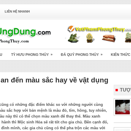
LIÊN HỆ NHANH
»
»
ỆU
TỲ HƯU PHONG THỦY
ĐÁ QUÝ PHONG THỦY
KIẾN THỨC
uan đến màu sắc hay về vật dụng
TƯỢ
hất cũng có những đặc điểm khác so với những người cùng
u sắc hợp với bản mệnh là màu đỏ, tím, hồng, tuy nhiên,
u này thì có thể chọn màu xanh để thay thế. Màu xanh
ành thì Mộc sinh Hỏa sẽ rất tốt cho gia chủ. Bên cạnh đó,
 đình mình, các gia chủ cũng có thể pha trộn các màu với