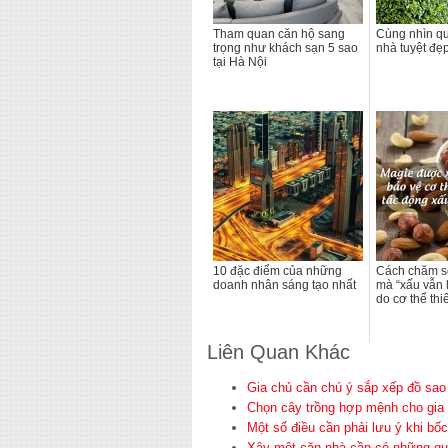
Tham quan căn hộ sang
Cùng nhìn q
trọng như khách sạn 5 sao
nhà tuyệt đẹ
tại Hà Nội
10 đặc điểm của những
Cách chăm s
doanh nhân sáng tạo nhất
mà “xấu vẫn 
do cơ thể thi
Liên Quan Khác
Gia chủ cần chú ý sắp xếp đồ sao
Chọn cây trồng hợp mệnh cho gia
Một số điều cần phải lưu ý khi bốc
Xây một căn nhà cần có những quy