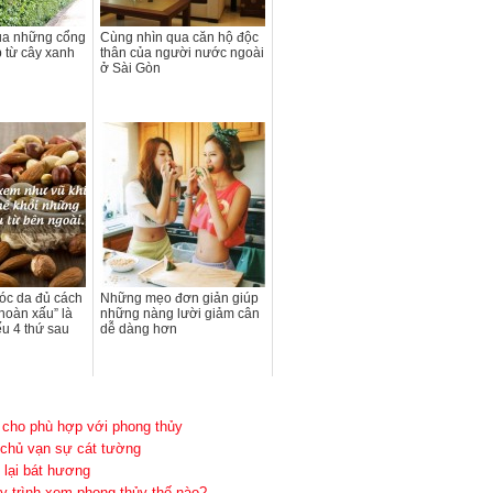
ua những cổng
Cùng nhìn qua căn hộ độc
p từ cây xanh
thân của người nước ngoài
ở Sài Gòn
óc da đủ cách
Những mẹo đơn giản giúp
hoàn xấu” là
những nàng lười giảm cân
ếu 4 thứ sau
dễ dàng hơn
 cho phù hợp với phong thủy
 chủ vạn sự cát tường
 lại bát hương
 trình xem phong thủy thế nào?