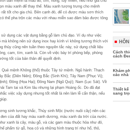
i bản mệnh là màu đỏ, tím, hồng, tuy nhiên, nếu như gia chủ
họn màu xanh để thay thế. Màu xanh tượng trưng cho mệnh
 rất tốt cho gia chủ. Bên cạnh đó, để có được màu sơn thích
g có thể pha trộn các màu với nhau miễn sao đảm bảo được tông
nên sử dụng các vật dụng bằng gỗ làm chủ đạo. Ví dụ như việc
gỗ mà không nên sử dụng inox hay kính vì không tương thích với
HỖN
 thủy cũng nên tuần theo nguyên tắc này, sử dụng chất liệu
Cách th
ng, cam, tím, xanh lá. Còn về việc bày trí phòng bếp, phòng
cách Đe
ướng tốt của bản thân để quyết định.
. Quẻ mệnh Không (thổ) thuộc Tây tứ mệnh. Ngũ hành: Thạch
Khám ph
các nhà 
y Bắc (Diên Niên); Đông Bắc (Sinh Khí); Tây Nam (Phục Vị);
ệnh); Đông (Họa Hại); Đông Nam (Ngũ Quỷ); Nam (Lục Sát). Về
ải Tam tai và Kim lâu nhưng lại phạm Hoàng ốc. Do đã đạt
Thiết kế
sang tr
hắc việc xây dựng nhưng tốt nhất là nên làm lễ cẩn thận, nếu
giúp.
tương sinh tương khắc, Thủy sinh Mộc (nước nuôi cây) nên các
en của đất hay màu xanh dương, màu xanh da trời của nước.
hư xanh lá cây, màu gỗ, và các gam màu thuộc hỏa như đỏ,
ế phẩm từ gỗ, hoa cỏ và những hình trang trí như hổ, thỏ,