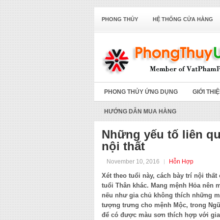
PHONG THỦY
HỆ THỐNG CỬA HÀNG
PHONG THỦY ỨNG DỤNG
GIỚI THI
HƯỚNG DẪN MUA HÀNG
Những yếu tố liên q
nội thất
November 10, 2016
Hỗn Hợp
Xét theo tuổi này, cách bày trí nội t
tuổi Thân khác. Mang mệnh Hỏa nên mà
nếu như gia chủ không thích những mà
tượng trưng cho mệnh Mộc, trong Ngũ h
để có được màu sơn thích hợp với gia