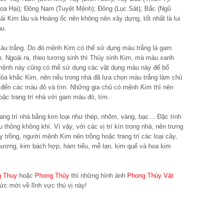
a Hại); Đông Nam (Tuyệt Mệnh); Đông (Lục Sát); Bắc (Ngũ
i Kim lâu và Hoàng ốc nên không nên xây dựng, tốt nhất là lui
au.
àu trắng. Do đó mệnh Kim có thể sử dụng màu trắng là gam
h. Ngoài ra, theo tương sinh thì Thủy sinh Kim, mà màu xanh
 mệnh này cũng có thể sử dụng các vật dụng màu này để bổ
Hỏa khắc Kim, nên nếu trong nhà đã lựa chọn màu trắng làm chủ
 đến các màu đỏ và tím. Những gia chủ có mệnh Kim thì nên
oặc trang trí nhà với gam màu đỏ, tím.
ang trí nhà bằng kim loại như thép, nhôm, vàng, bạc… Đặc tính
 thông không khí. Vì vậy, với các vị trí kín trong nhà, nên trưng
y trồng, người mệnh Kim nên trồng hoặc trang trí các loại cây,
 hương, kim bách hợp, hàm tiếu, mễ lan, kim quế và hoa kim
g Thuy
hoặc
Phong Thủy
thì những hình ảnh
Phong Thủy Vật
ức mới về lĩnh vực thú vị này!