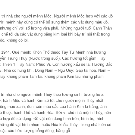
g trí nhà cho người mệnh Mộc. Người mệnh Mộc hợp với các đồ
ời mệnh này cũng có thể bổ sung thêm các vật dụng màu đỏ,
à nhưng chỉ với số lượng vừa phải. Những người tuổi Canh Thân
hế tối đa các vật dung bằng kim loại khi bày trí nội thất trong
ộc, không có lợi.
ăm 1944. Quẻ mệnh: Khôn Thổ thuộc Tây Tứ Mệnh nhà hướng
yền Trung Thủy (Nước trong suối). Các hướng tốt gồm: Tây
y: Thiên Y; Tây Nam: Phục Vị. Còn hướng xấu sẽ là: Hướng Bắc
i: Nhà có hung khí. Đông Nam – Ngũ Quỷ: Gặp tai họa. Nam –
i này không phạm Tam tai, không phạm Kim lâu nhưng phạm
 trí nhà cho người mệnh Thủy theo tương sinh, tương hợp.
, hành Mộc và hành Kim sẽ tốt cho người mệnh Thủy nhất.
ông màu xanh, đen, còn màu sắc của hành Kim là trắng, ánh
ỏ thuộc hành Thổ và hành Hỏa. Bởi vì chủ nhà mệnh Thủy, nên
phù hợp để sử dụng. Đồ vật nên dùng hình tròn, hình trụ, hình
hững đồ vật hình nhọn thuộc Hỏa khắc Thủy. Trong nhà luôn có
 hoặc các bức tượng bằng đồng, bằng gỗ.