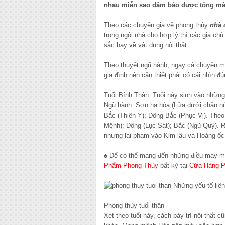
nhau miễn sao đảm bảo được tông mà
Theo các chuyên gia về
phong thủy
nhà 
trong ngôi nhà cho hợp lý thì các gia c
sắc hay về vật dụng nội thất.
Theo thuyết ngũ hành, ngay cả chuyện mà
gia đình nên cần thiết phải có cái nhìn đ
Tuổi Bính Thân: Tuổi này sinh vào nhữn
Ngũ hành: Sơn hạ hỏa (Lửa dưới chân núi
Bắc (Thiên Y); Đông Bắc (Phục Vị). The
Mệnh); Đông (Lục Sát); Bắc (Ngũ Quỷ). R
nhưng lại phạm vào Kim lâu và Hoàng ốc
♠ Để có thể mang đến những điều may m
Phẩm Phong Thủy
bất kỳ tại
Cửa Hàng P
Phong thủy tuổi thân
Xét theo tuổi này, cách bày trí nội thất