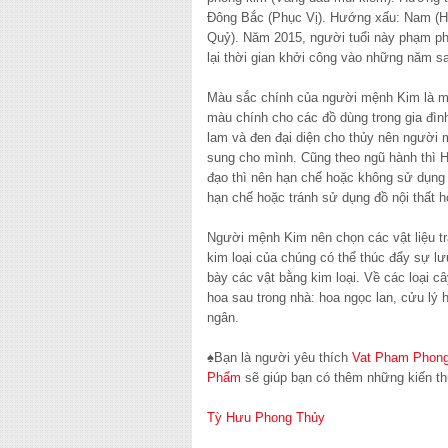
Đông Bắc (Phục Vị). Hướng xấu: Nam (Họ
Quỷ). Năm 2015, người tuổi này phạm phả
lại thời gian khởi công vào những năm s
Màu sắc chính của người mệnh Kim là m
màu chính cho các đồ dùng trong gia đìn
lam và đen đại diện cho thủy nên người
sung cho mình. Cũng theo ngũ hành thì 
đạo thì nên hạn chế hoặc không sử dụng
hạn chế hoặc tránh sử dụng đồ nội thất h
Người mệnh Kim nên chọn các vật liệu tr
kim loại của chúng có thể thúc đẩy sự lưu
bày các vật bằng kim loại. Về các loại câ
hoa sau trong nhà: hoa ngọc lan, cửu lý
ngân.
♠Bạn là người yêu thích
Vat Pham Phon
Phẩm
sẽ giúp bạn có thêm những kiến th
Tỳ Hưu Phong Thủy