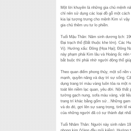
Một lời khuyên là những gia chủ mệnh nà
chỉ nên sử dụng các loại đồ gỗ một cách
kia lại tượng trưng cho mệnh Kim vì vậy
gia chủ thêm ưu tư lo phiền.
Tuổi Mậu Thân: Năm sinh dương lịch: 19
Đại trạch thổ (Đất thuộc khe lớn). Các 
Vị). Hướng xấu: Đông (Họa Hại); Đông N
này phạm phải Kim lâu và Hoàng ốc nên vi
bắt buộc thì phải nhờ người động thổ giú
Theo quan điểm phong thủy, một số nền 
mạnh, quyền năng và duy trì sự sống. 
dụng trang trí màu vàng luôn tỏa ra một 
toát lên niềm lạc quan, yêu đời. Nội th
tường gạch nung, sofa màu vàng, vật liệ
trang trí khác bằng gốm sứ…Những gam m
và do đó, gợi lên sự sang trọng, tinh t
của những người đã có sự thành đạt nhất
Tuổi Nhâm Thân: Người này sinh năm 19
phong kim (Vàng đầu mũi kiếm). Hướng tố