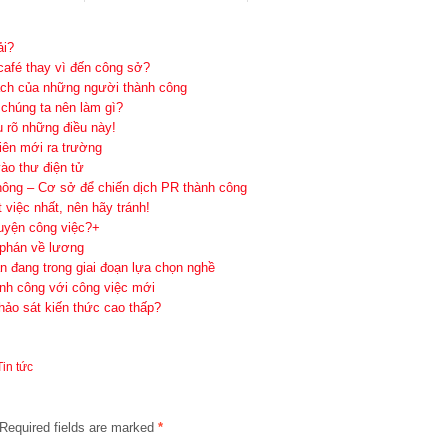
ải?
café thay vì đến công sở?
cách của những người thành công
 chúng ta nên làm gì?
u rõ những điều này!
iên mới ra trường
ào thư điện tử
hông – Cơ sở để chiến dịch PR thành công
 việc nhất, nên hãy tránh!
uyện công việc?+
 phán về lương
n đang trong giai đoạn lựa chọn nghề
ành công với công việc mới
hảo sát kiến thức cao thấp?
Tin tức
Required fields are marked
*