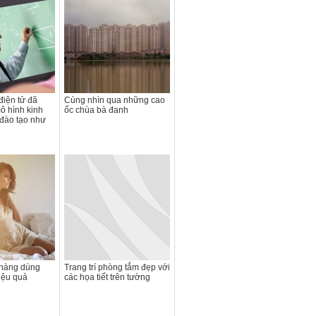
iện tử đã
Cùng nhìn qua những cao
ô hình kinh
ốc chùa bà đanh
đào tạo như
chàng dùng
Trang trí phòng tắm đẹp với
iệu quả
các họa tiết trên tường