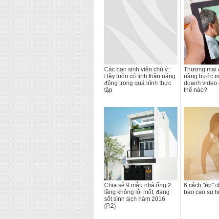
Các bạn sinh viên chú ý:
Thương mại đ
Hãy luôn có tinh thần năng
nâng bước m
động trong quá trình thực
doanh video 
tập
thế nào?
Chia sẻ 9 mẫu nhà ống 2
6 cách "ép" 
tầng không lỗi mốt, đang
bao cao su h
sốt sình sịch năm 2016
(P.2)