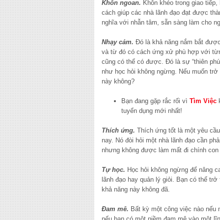
Khôn ngoan.
Khôn khéo trong giao tiếp, 
cách giúp các nhà lãnh đạo đạt được t
nghĩa với nhẫn tâm, sẵn sàng làm cho ng
Nhạy cảm.
Đó là khả năng nắm bắt được
và từ đó có cách ứng xử phù hợp với từn
cũng có thể có được. Đó là sự “thiên phú”
như học hỏi không ngừng. Nếu muốn trở t
này không?
Bạn đang gặp rắc rối vì
Tìm Việc
tuyển dụng mới nhất!
Thích ứng.
Thích ứng tốt là một yêu cầu
nay. Nó đòi hỏi một nhà lãnh đạo cần phả
nhưng không được làm mất đi chính con
Tự học.
Học hỏi không ngừng để nâng cao 
lãnh đạo hay quản lý giỏi. Bạn có thể t
khả năng này không đã.
Đam mê.
Bất kỳ một công việc nào nếu 
nếu bạn có một niềm đam mê vào một lĩn