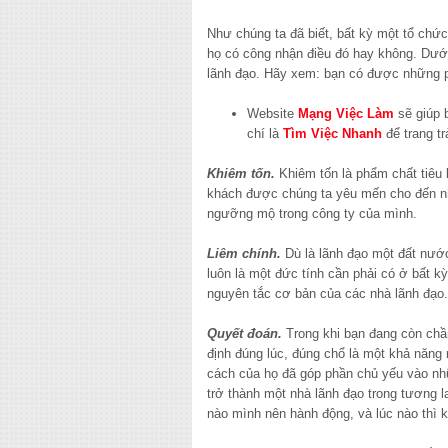
Như chúng ta đã biết, bất kỳ một tổ chứ
họ có công nhận điều đó hay không. Dưới
lãnh đạo. Hãy xem: bạn có được những 
Website
Mạng Việc Làm
sẽ giúp 
chí là
Tìm Việc Nhanh
để trang tr
Khiêm tốn.
Khiêm tốn là phẩm chất tiêu 
khách được chúng ta yêu mến cho đến nh
ngưỡng mộ trong công ty của mình.
Liêm chính.
Dù là lãnh đạo một đất nước
luôn là một đức tính cần phải có ở bất k
nguyên tắc cơ bản của các nhà lãnh đạo.
Quyết đoán.
Trong khi bạn đang còn chần
định đúng lúc, đúng chổ là một khả năng 
cách của họ đã góp phần chủ yếu vào n
trở thành một nhà lãnh đạo trong tương la
nào mình nên hành động, và lúc nào thì 