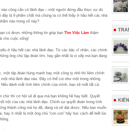
c nào cũng cần có lãnh đạo – một người đứng đầu thực sự dù
 đây là 9 phẩm chất mà chúng ta có thể thấy ở hầu hết các nhà
phẩm nào trong số này?
TRA
bạn có được những thông tin giúp bạn
Tìm Việc Làm
thậm
ải cho cuộc sống!
biểu ở hầu hết các nhà lãnh đạo. Từ các bậc vĩ nhân, các chính
ững ông chủ tập đoàn lớn, hay gần nhất là vị sếp mà bạn đang
, một tập đoàn hùng mạnh hay một công ty nhỏ thì liêm chính
ỳ một nhà lãnh đạo nào. Đây có thể coi như một trong những
 Nếu đánh mất tính liêm chính của mình, bạn sẽ mất tất cả.
 chừ thì cơ hội sẽ đi qua mà bạn không hề hay biết. Quyết
KIẾ
nổi trội của các nhà lãnh đạo. Chính sự quyết đoán trong tính
hững thành công mà họ đã, đang và sẽ đạt được. Nếu bạn muốn
i, hay ít nhất là một ông chủ “con con” hãy học cách để biết lúc
không.