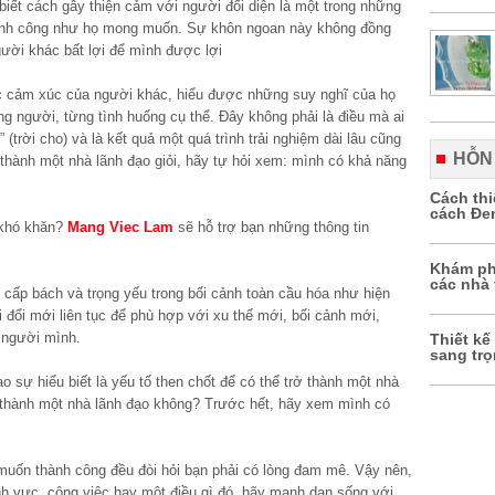
biết cách gây thiện cảm với người đối diện là một trong những
hành công như họ mong muốn. Sự khôn ngoan này không đồng
ười khác bất lợi để mình được lợi
 cảm xúc của người khác, hiểu được những suy nghĩ của họ
g người, từng tình huống cụ thể. Đây không phải là điều mà ai
 (trời cho) và là kết quả một quá trình trải nghiệm dài lâu cũng
HỖN
hành một nhà lãnh đạo giỏi, hãy tự hỏi xem: mình có khả năng
Cách th
cách Đe
khó khăn?
Mang Viec Lam
sẽ hỗ trợ bạn những thông tin
Khám ph
các nhà 
 cấp bách và trọng yếu trong bối cảnh toàn cầu hóa như hiện
i đổi mới liên tục để phù hợp với xu thế mới, bối cảnh mới,
 người mình.
Thiết kế
sang tr
sự hiểu biết là yếu tố then chốt để có thể trở thành một nhà
rở thành một nhà lãnh đạo không? Trước hết, hãy xem mình có
muốn thành công đều đòi hỏi bạn phải có lòng đam mê. Vậy nên,
h vực, công việc hay một điều gì đó, hãy mạnh dạn sống với