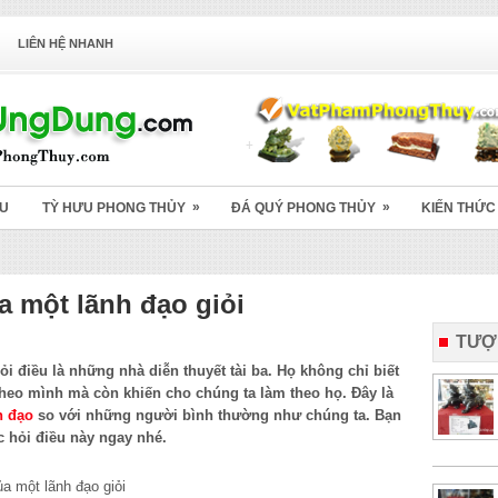
LIÊN HỆ NHANH
»
»
ỆU
TỲ HƯU PHONG THỦY
ĐÁ QUÝ PHONG THỦY
KIẾN THỨC
a một lãnh đạo giỏi
TƯỢ
ỏi điều là những nhà diễn thuyết tài ba. Họ không chỉ biết
theo mình mà còn khiến cho chúng ta làm theo họ. Đây là
h đạo
so với những người bình thường như chúng ta. Bạn
 hỏi điều này ngay nhé.