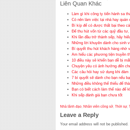
Liên Quan Khác
Làm gì khi công ty tiến hành sa th
Có nên làm việc tại nhà hay quán 
Bí kíp để có được thất bại theo 
Để thu hút vốn từ các quỹ đầu tư,
Khi lần đầu trở thành sếp, hãy hiể
Những lời khuyên dành cho sinh v
Bí quyết thu hút khách hàng nhờ v
Am hiểu các phương tiện truyền t
10 điều này sẽ khiến bạn dễ bị mất
Chuyện yêu có ảnh hưởng đến ch
Các câu hỏi hay sử dụng khi đàm
7 bí quyết sẽ dành cho bạn nếu bạ
Những điều không thể thiếu để th
Bạn có biết cách làm thế nào để k
Khi sếp đánh giá bạn chưa tốt
Nhà lãnh đạo
,
Nhân viên công sở
,
Thời sự
,
Leave a Reply
Your email address will not be published.