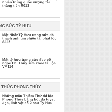
nhiên trung quốc vượng tài
thăng tiến R013
NG SỨC TỲ HƯU
Mặt NhẫnTỳ Hưu trang sức đá
thạch anh tím chiêu tài phát lộc
S445
Mặt tỳ hưu trang sức đeo cổ
ngọc Phỉ Thúy sức khỏe tài lộc
VM114
N THỨC PHONG THỦY
Những mẫu Thiềm Thừ tài lộc
Phong Thủy bằng bột đá tuyệt
đẹp, linh vật số 2 sau Tỳ Hưu