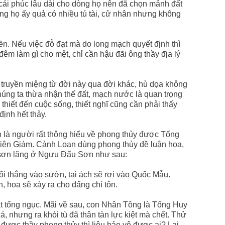
 cái phúc lâu dài cho dòng họ nên đã chọn mảnh đất
òng họ ấy quả có nhiều tú tài, cử nhân nhưng không
yền. Nếu việc đỗ đạt mà do long mạch quyết định thì
êm làm gì cho mệt, chỉ cần hậu đãi ông thầy địa lý
truyền miệng từ đời này qua đời khác, hù dọa không
húng ta thừa nhận thế đất, mạch nước là quan trọng
n thiết đến cuộc sống, thiết nghĩ cũng cần phải thấy
ịnh hết thảy.
là người rất thông hiểu về phong thủy được Tống
iên Giám. Cảnh Loan dùng phong thủy đề luận họa,
 sơn lăng ở Ngưu Đẩu Sơn như sau:
hổi thẳng vào sườn, tai ách sẽ rơi vào Quốc Mẫu.
, họa sẽ xảy ra cho đấng chí tôn.
t tống ngục. Mãi về sau, con Nhân Tông là Tống Huy
, nhưng ra khỏi tù đã thân tàn lực kiệt mà chết. Thử
được thầy phong thủy thì liệu bảo vệ được ai? Lại