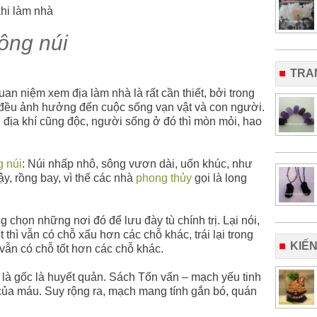
ông núi
TRA
n niệm xem địa làm nhà là rất cần thiết, bởi trong
 đều ảnh hưởng đến cuộc sống vạn vật và con người.
địa khí cũng độc, người sống ở đó thì mòn mỏi, hao
g núi
: Núi nhấp nhô, sông vươn dài, uốn khúc, như
y, rồng bay, vì thế các nhà
phong thủy
gọi là long
chọn những nơi đó để lưu đày tù chính trị. Lại nói,
 thì vẫn có chỗ xấu hơn các chỗ khác, trái lại trong
KIẾ
vẫn có chỗ tốt hơn các chỗ khác.
 là gốc là huyết quản. Sách Tốn vấn – mạch yếu tinh
ụ của máu. Suy rộng ra, mạch mang tính gắn bó, quán