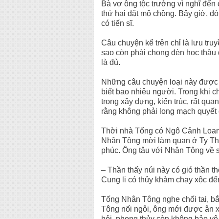
Bà vợ ông tộc trưởng vì nghĩ đến
thứ hai đặt mộ chồng. Bây giờ, d
có tiến sĩ.
Câu chuyện kể trên chỉ là lưu tru
sao còn phải chong đèn học thâu đ
là đủ.
Những câu chuyện loại này được 
biết bao nhiêu người. Trong khi c
trong xây dựng, kiến trúc, rất qua
rằng không phải long mạch quyết đ
Thời nhà Tống có Ngô Cảnh Loan 
Nhân Tông mời làm quan ở Ty Th
phúc. Ông tâu với Nhân Tông về
– Thần thấy núi này có gió thần t
Cung li có thủy khảm chạy xộc đến
Tống Nhân Tông nghe chối tai, bắ
Tông nối ngôi, ông mới được ân xá
hỏi, phong thủy còn không bảo vệ 