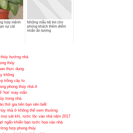
ồng hợp mệnh
Những mẫu kệ tivi cho
vạn sự cát
phòng khách thêm điểm
nhấn ấn tượng
g thủy hướng nhà
hong thủy
uan thực dụng
ay không
p trồng cây to
trong phong thủy nhà ở
ể ‘hút’ may mắn
hủy trong nhà
n thờ gia tiên bạn nên biết
g thủy nhà ở không thể xem thường
 mọi sát khí, rước lộc vào nhà năm 2017
gớ ngẩn khiến bạn rước họa vào nhà
tường hợp phong thủy