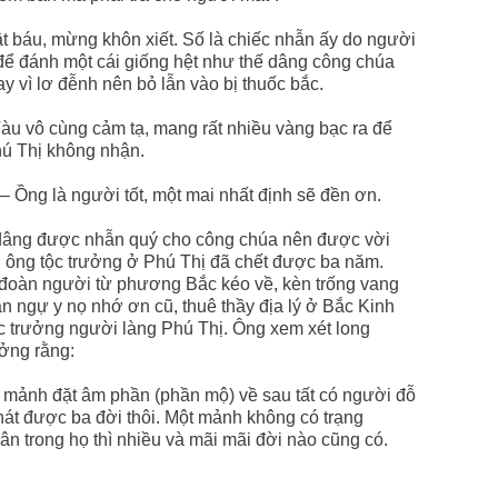
 báu, mừng khôn xiết. Số là chiếc nhẫn ấy do người
để đánh một cái giống hệt như thế dâng công chúa
 vì lơ đễnh nên bỏ lẫn vào bị thuốc bắc.
Tàu vô cùng cảm tạ, mang rất nhiều vàng bạc ra để
hú Thị không nhận.
 Ồng là người tốt, một mai nhất định sẽ đền ơn.
 dâng được nhẫn quý cho công chúa nên được vời
y, ông tộc trưởng ở Phú Thị đã chết được ba năm.
 đoàn người từ phương Bắc kéo về, kèn trống vang
uan ngự y nọ nhớ ơn cũ, thuê thầy địa lý ở Bắc Kinh
ộc trưởng người làng Phú Thị. Ông xem xét long
ưởng rằng:
ột mảnh đặt âm phần (phần mộ) về sau tất có người đỗ
phát được ba đời thôi. Một mảnh không có trạng
hân trong họ thì nhiều và mãi mãi đời nào cũng có.