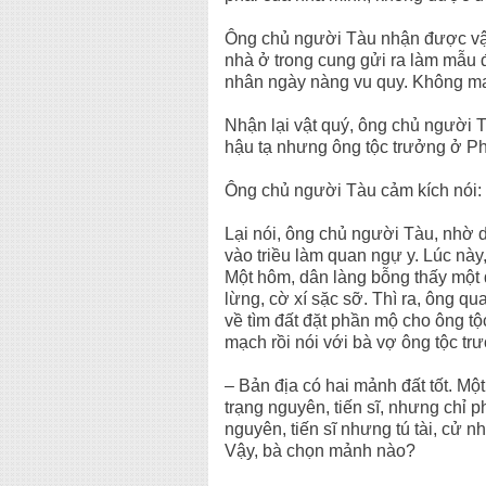
Ông chủ người Tàu nhận được vật
nhà ở trong cung gửi ra làm mẫu 
nhân ngày nàng vu quy. Không may
Nhận lại vật quý, ông chủ người 
hậu tạ nhưng ông tộc trưởng ở P
Ông chủ người Tàu cảm kích nói: –
Lại nói, ông chủ người Tàu, nhờ
vào triều làm quan ngự y. Lúc nà
Một hôm, dân làng bỗng thấy một
lừng, cờ xí sặc sỡ. Thì ra, ông q
về tìm đất đặt phần mộ cho ông t
mạch rồi nói với bà vợ ông tộc tr
– Bản địa có hai mảnh đất tốt. M
trạng nguyên, tiến sĩ, nhưng chỉ 
nguyên, tiến sĩ nhưng tú tài, cử n
Vậy, bà chọn mảnh nào?