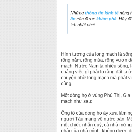
Những
thông tin kinh tế
nóng h
ẩn
cần được
khám phá
. Hãy đ
ích nhất nhé!
Hình tượng của long mạch là sông
rồng nằm, rồng múa, rồng vươn dậy
mạch. Nước Nam ta nhiều sông, lắ
chẳng việc gì phải lo rằng đất t
chuyện nhờ long mạch mà phát vươn
cùng.
Một dòng họ ở vùng Phú Thị, Gia 
mạch như sau:
Ông tổ của dòng họ ấy xưa làm n
người Tàu mang về nước bán. Một
một chiếc nhẫn quý, cả nhà mừng
phải của nhà mình, không được đ