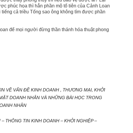
ược phúc họa thì hẳn phần mộ tổ tiên của Cảnh Loan
ổi tiếng cả triều Tống sao ông không tìm được phần
Loan để mọi người đừng thần thánh hóa thuật phong
N VỀ VẤN ĐỀ KINH DOANH , THƯƠNG MẠI, KHỞI
 MẶT DOANH NHÂN VÀ NHỮNG BÀI HỌC TRONG
DOANH NHÂN
– THÔNG TIN KINH DOANH – KHỞI NGHIỆP –