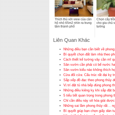
Thích thú với view của căn
Chọn cây tr
hộ nhỏ 65m2 nhìn ra trung
cho gia chủ 
tâm thành phố
tường
Liên Quan Khác
Những điều bạn cần biết về phon
Bí quyết chọn đất làm nhà theo p
Cách thiết kế tường vây cần mĩ q
Sân vườn cần phải có bể nước h
Sân vườn kiểu nào không thích hợ
Cửa đối cửa: Cấu trúc rất đại kỵ 
Sắp xếp đồ đạc theo phong thủy đ
Vị trí đặt tủ nhà bếp đúng phong t
Những điều kiêng kỵ khi sắp đặt bà
5 tiểu tiết quan trọng trong phon
Chỉ cần điều này sẽ hóa giải được
Những sai lầm phong thủy rất… n
Bí quyết giúp bạn chọn giấy dán 