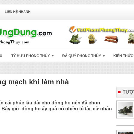
LIÊN HỆ NHANH
»
»
ỆU
TỲ HƯU PHONG THỦY
ĐÁ QUÝ PHONG THỦY
KIẾN THỨC
ong mạch khi làm nhà
TƯỢ
ến cái phúc lâu dài cho dòng họ nên đã chọn
 Bây giờ, dòng họ ấy quả có nhiều tú tài, cử nhân