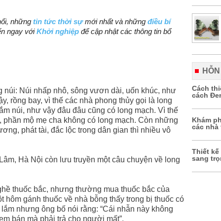
ổi, những
tin tức thời sự
mới nhất và những
điều bí
ến ngay với
Khởi nghiệp
để cập nhật các thông tin bổ
HỖN
Cách th
 núi: Núi nhấp nhô, sông vươn dài, uốn khúc, như
cách Đe
, rồng bay, vì thế các nhà phong thủy gọi là long
m núi, như vậy đâu đâu cũng có long mạch. Vì thế
a ở, phần mộ mẹ cha không có long mạch. Còn những
Khám ph
các nhà 
g, phát tài, đắc lộc trong dân gian thì nhiều vô
Thiết kế
sang tr
Lâm, Hà Nội còn lưu truyền một câu chuyện về long
ghề thuốc bắc, nhưng thường mua thuốc bắc của
 hôm gánh thuốc về nhà bỗng thấy trong bị thuốc có
 lắm nhưng ông bố nói rằng: “Cái nhẫn này không
em bán mà phải trả cho người mất”.