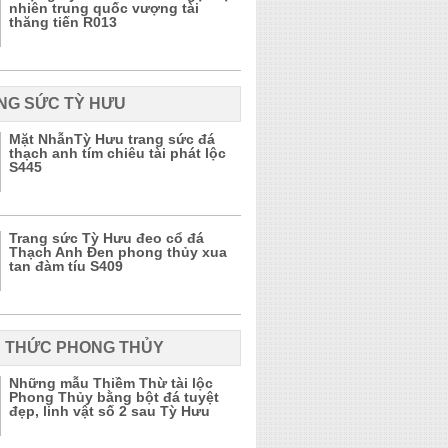
nhiên trung quốc vượng tài
thăng tiến R013
NG SỨC TỲ HƯU
Mặt NhẫnTỳ Hưu trang sức đá
thạch anh tím chiêu tài phát lộc
S445
Trang sức Tỳ Hưu đeo cổ đá
Thạch Anh Đen phong thủy xua
tan đàm tíu S409
N THỨC PHONG THỦY
Những mẫu Thiềm Thừ tài lộc
Phong Thủy bằng bột đá tuyệt
đẹp, linh vật số 2 sau Tỳ Hưu