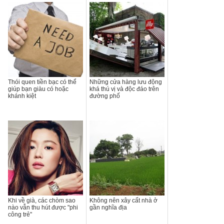
Thói quen tiền bạc có thể
Những cửa hàng lưu động
giúp bạn giàu có hoặc
khá thú vị và độc đáo trên
khánh kiệt
đường phố
Khi về già, các chòm sao
Không nên xây cất nhà ở
nào vẫn thu hút được "phi
gần nghĩa địa
công trẻ"