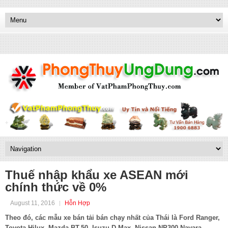
Thuế nhập khẩu xe ASEAN mới
chính thức về 0%
August 11, 2016
Hỗn Hợp
Theo đó, các mẫu xe bán tải bán chạy nhất của Thái là Ford Ranger,
Toyota Hilux, Mazda BT-50, Isuzu D-Max, Nissan NP300 Navara,