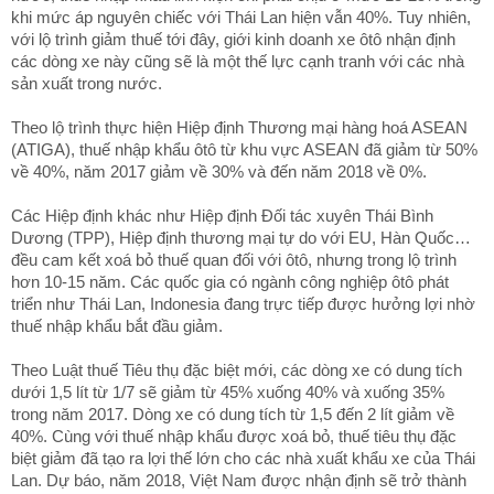
khi mức áp nguyên chiếc với Thái Lan hiện vẫn 40%. Tuy nhiên,
với lộ trình giảm thuế tới đây, giới kinh doanh xe ôtô nhận định
các dòng xe này cũng sẽ là một thế lực cạnh tranh với các nhà
sản xuất trong nước.
Theo lộ trình thực hiện Hiệp định Thương mại hàng hoá ASEAN
(ATIGA), thuế nhập khẩu ôtô từ khu vực ASEAN đã giảm từ 50%
về 40%, năm 2017 giảm về 30% và đến năm 2018 về 0%.
Các Hiệp định khác như Hiệp định Đối tác xuyên Thái Bình
Dương (TPP), Hiệp định thương mại tự do với EU, Hàn Quốc…
đều cam kết xoá bỏ thuế quan đối với ôtô, nhưng trong lộ trình
hơn 10-15 năm. Các quốc gia có ngành công nghiệp ôtô phát
triển như Thái Lan, Indonesia đang trực tiếp được hưởng lợi nhờ
thuế nhập khẩu bắt đầu giảm.
Theo Luật thuế Tiêu thụ đặc biệt mới, các dòng xe có dung tích
dưới 1,5 lít từ 1/7 sẽ giảm từ 45% xuống 40% và xuống 35%
trong năm 2017. Dòng xe có dung tích từ 1,5 đến 2 lít giảm về
40%. Cùng với thuế nhập khẩu được xoá bỏ, thuế tiêu thụ đặc
biệt giảm đã tạo ra lợi thế lớn cho các nhà xuất khẩu xe của Thái
Lan. Dự báo, năm 2018, Việt Nam được nhận định sẽ trở thành