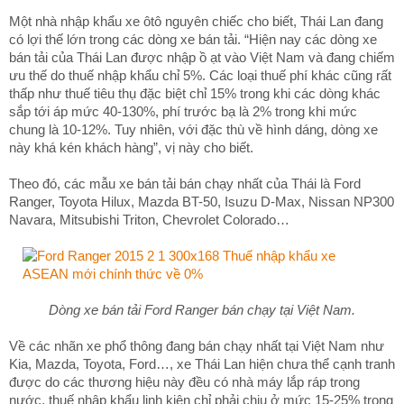
Một nhà nhập khẩu xe ôtô nguyên chiếc cho biết, Thái Lan đang
có lợi thế lớn trong các dòng xe bán tải. “Hiện nay các dòng xe
bán tải của Thái Lan được nhập ồ ạt vào Việt Nam và đang chiếm
ưu thế do thuế nhập khẩu chỉ 5%. Các loại thuế phí khác cũng rất
thấp như thuế tiêu thụ đặc biệt chỉ 15% trong khi các dòng khác
sắp tới áp mức 40-130%, phí trước bạ là 2% trong khi mức
chung là 10-12%. Tuy nhiên, với đặc thù về hình dáng, dòng xe
này khá kén khách hàng”, vị này cho biết.
Theo đó, các mẫu xe bán tải bán chạy nhất của Thái là Ford
Ranger, Toyota Hilux, Mazda BT-50, Isuzu D-Max, Nissan NP300
Navara, Mitsubishi Triton, Chevrolet Colorado…
Dòng xe bán tải Ford Ranger bán chạy tại Việt Nam.
Về các nhãn xe phổ thông đang bán chạy nhất tại Việt Nam như
Kia, Mazda, Toyota, Ford…, xe Thái Lan hiện chưa thể cạnh tranh
được do các thương hiệu này đều có nhà máy lắp ráp trong
nước, thuế nhập khẩu linh kiện chỉ phải chịu ở mức 15-25% trong