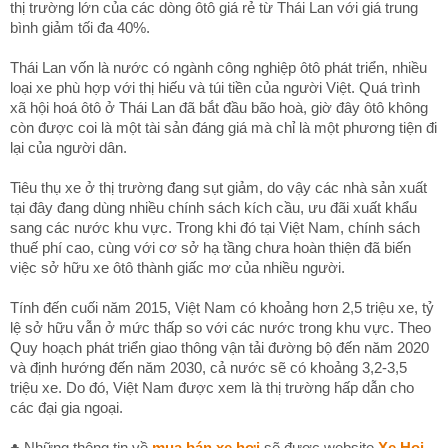
thị trường lớn của các dòng ôtô giá rẻ từ Thái Lan với giá trung
bình giảm tối đa 40%.
Thái Lan vốn là nước có ngành công nghiệp ôtô phát triển, nhiều
loại xe phù hợp với thị hiếu và túi tiền của người Việt. Quá trình
xã hội hoá ôtô ở Thái Lan đã bắt đầu bão hoà, giờ đây ôtô không
còn được coi là một tài sản đáng giá mà chỉ là một phương tiện đi
lại của người dân.
Tiêu thụ xe ở thị trường đang sụt giảm, do vậy các nhà sản xuất
tại đây đang dùng nhiều chính sách kích cầu, ưu đãi xuất khẩu
sang các nước khu vực. Trong khi đó tại Việt Nam, chính sách
thuế phí cao, cùng với cơ sở hạ tầng chưa hoàn thiện đã biến
việc sở hữu xe ôtô thành giấc mơ của nhiều người.
Tính đến cuối năm 2015, Việt Nam có khoảng hơn 2,5 triệu xe, tỷ
lệ sở hữu vẫn ở mức thấp so với các nước trong khu vực. Theo
Quy hoạch phát triển giao thông vận tải đường bộ đến năm 2020
và định hướng đến năm 2030, cả nước sẽ có khoảng 3,2-3,5
triệu xe. Do đó, Việt Nam được xem là thị trường hấp dẫn cho
các đại gia ngoại.
♣ Những thông tin về
mua bán xe hơi
sẽ được website
Xe Hoi