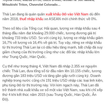
Mitsubishi Triton, Chevrolet Colorado…
Thái Lan đang là quán quân
xuất khẩu ôtô vào Việt Nam
dù đến
năm 2018,
thuế nhập khẩu
xe ASEAN mới chính thức về 0%.
Theo số liệu của Tổng cục Hải quan, lượng xe nhập khẩu sau 4
tháng đầu năm đạt khoảng 29.000 chiếc, tương đương giá trị
khoảng 733 triệu USD. So với cùng kỳ, lượng xe nhập khẩu giảm
16,7% về lượng và 16,4% về giá trị. Tuy vậy, riêng xe nhập khẩu
từ thị trường Thái Lan lại có dấu hiệu tăng mạnh, bất chấp đà suy
giảm chung của thị trường cũng như các đối tác nhập khẩu lớn
như Trung Quốc, Hàn Quốc.
Cụ thể như trong tháng 4, Việt Nam đã nhập 2.355 xe nguyên
chiếc Thái Lan, đưa tổng số từ đầu năm lên 10.155 chiếc, tương
đương gần 183 triệu USD và tăng gần gấp rưỡi cùng kỳ. Doanh
nghiệp trong nước cũng chi 191 triệu USD nhập các loại linh kiện,
phụ tùng ôtô từ thị trường này. Với kim ngạch này, Thái Lan đã
trở thành nhà xuất khẩu xe số một vào Việt Nam, sau khi chỉ xếp
thứ 4 khi kết thúc năm 2015 (sau Trung Quốc, Hàn Quốc, Ấn
Độ).