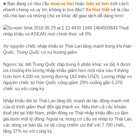
♣ Bạn đang có nhu cầu
mua xe hơi
hoặc
bán xe hơi
một cách
nhanh chóng và uy tín, không lo lừa đảo?
Xe Hơi Việt
sẽ là cầu
nối cho bạn và những chủ xe khác để giao dịch dễ dàng hơn!
Xe nguyên chiếc nhập khẩu từ Thái Lan tăng mạnh trong khi Hàn
Quốc, Trung Quốc có xu hướng giảm.
Ngược lại, ôtô Trung Quốc (tập trung ở phân khúc xe tải) ít được
ưa chuộng khi lượng nhập khẩu giảm hơn một nửa sau 4 tháng
(còn hơn 4.200 xe, tương đương 162 triệu USD). Lượng nhập xe
nguyên chiếc từ Hàn Quốc cũng giảm 29% xuống gần 5.370
chiếc so với cùng kỳ.
Nhập khẩu ôtô từ Thái Lan tăng tốc mạnh do tác động mạnh mẽ
của lộ trình giảm thuế đến giá thành xe. Nếu tính cả các khoản
thuế phí tại Việt Nam, phần đông xe Thái nhập khẩu đều có tầm
giá dưới một tỷ đồng. Ngoài ra, trong cơ cấu xe nhập từ Thái Lan,
các dòng xe bán tải, xe tải cũng chiếm ưu thế với 7.700 chiếc,
tăng 37% so với cùng kỳ.