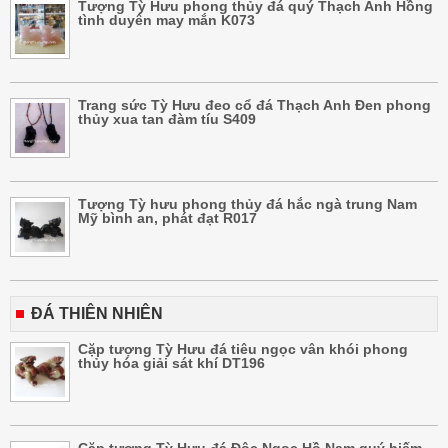
Tượng Tỳ Hưu phong thủy đá quý Thạch Anh Hồng
tình duyên may mắn K073
Trang sức Tỳ Hưu đeo cổ đá Thạch Anh Đen phong
thủy xua tan đàm tíu S409
Tượng Tỳ hưu phong thủy đá hắc ngà trung Nam
Mỹ bình an, phát đạt R017
ĐÁ THIÊN NHIÊN
Cặp tượng Tỳ Hưu đá tiêu ngọc vân khói phong
thủy hóa giải sát khí DT196
Cặp tượng Tỳ Hưu đá Độc Ngọc Hồ Nam quý hiếm