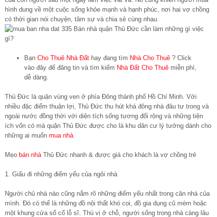
hình dung về một cuộc sống khỏe mạnh và hạnh phúc, nơi hai vợ chồng
có thời gian nói chuyện, tâm sự và chia sẻ cùng nhau.
Bạn
Cho Thuê Nhà Đất
hay đang tìm
Nhà Cho Thuê
? Click
vào đây để đăng tin và tìm kiếm
Nhà Đất Cho Thuê
miễn phí,
dễ dàng.
Thủ Đức là quận vùng ven ở phía Đông thành phố Hồ Chí Minh. Với
nhiều đặc điểm thuận lợi, Thủ Đức thu hút khá đông nhà đâu tư trong và
ngoài nước đồng thời với diện tích sống tương đối rộng và những tiện
ích vốn có mà quận Thủ Đức được cho là khu dân cư lý tưởng dành cho
những ai muốn
mua nhà
.
Mẹo
bán nhà
Thủ Đức nhanh & được giá cho khách là vợ chồng trẻ
1. Giấu đi những điểm yếu của ngôi nhà
Người chủ nhà nào cũng nắm rõ những điểm yếu nhất trong căn nhà của
mình. Đó có thể là những đồ nội thất khó coi, đồ gia dụng cũ mèm hoặc
một khung cửa sổ cổ lỗ sĩ. Thú vị ở chỗ, người sống trong nhà càng lâu