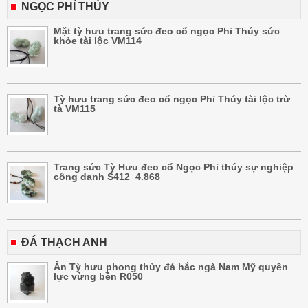
NGỌC PHỈ THÚY
Mặt tỳ hưu trang sức đeo cổ ngọc Phỉ Thúy sức
khỏe tài lộc VM114
Tỳ hưu trang sức đeo cổ ngọc Phỉ Thúy tài lộc trừ
tà VM115
Trang sức Tỳ Hưu đeo cổ Ngọc Phỉ thúy sự nghiệp
công danh S412_4.868
ĐÁ THẠCH ANH
Ấn Tỳ hưu phong thủy đá hắc ngà Nam Mỹ quyền
lực vừng bền R050