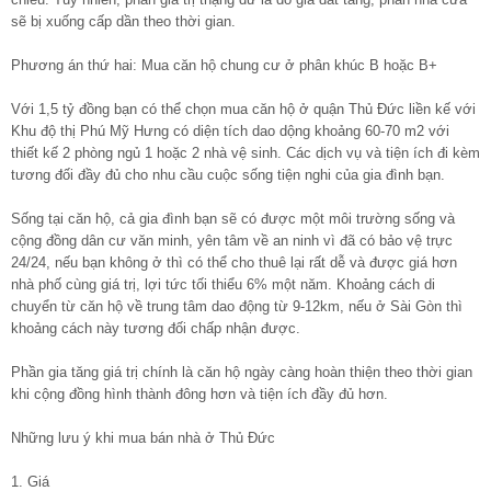
sẽ bị xuống cấp dần theo thời gian.
Phương án thứ hai: Mua căn hộ chung cư ở phân khúc B hoặc B+
Với 1,5 tỷ đồng bạn có thể chọn mua căn hộ ở quận Thủ Đức liền kế với
Khu độ thị Phú Mỹ Hưng có diện tích dao dộng khoảng 60-70 m2 với
thiết kế 2 phòng ngủ 1 hoặc 2 nhà vệ sinh. Các dịch vụ và tiện ích đi kèm
tương đối đầy đủ cho nhu cầu cuộc sống tiện nghi của gia đình bạn.
Sống tại căn hộ, cả gia đình bạn sẽ có được một môi trường sống và
cộng đồng dân cư văn minh, yên tâm về an ninh vì đã có bảo vệ trực
24/24, nếu bạn không ở thì có thể cho thuê lại rất dễ và được giá hơn
nhà phố cùng giá trị, lợi tức tối thiểu 6% một năm. Khoảng cách di
chuyển từ căn hộ về trung tâm dao động từ 9-12km, nếu ở Sài Gòn thì
khoảng cách này tương đối chấp nhận được.
Phần gia tăng giá trị chính là căn hộ ngày càng hoàn thiện theo thời gian
khi cộng đồng hình thành đông hơn và tiện ích đầy đủ hơn.
Những lưu ý khi mua bán nhà ở Thủ Đức
1. Giá