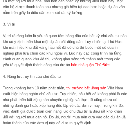
Là một người mua nhà, bạn nên cân nhắc kỹ những điều kiện này. Một
căn hộ được thanh toán sau nhưng giá hiện tại cao hơn hoặc dự án vẫn
nằm trên giấy là điều cần xem xét rất kỹ lưỡng.
3. Vị trí
Vị trí rõ ràng luôn là yếu tố quan tâm hàng đầu của bất kỳ chủ đầu tư nào
khi có ý định triển khai một dự án bất động sản. Tuy nhiên tại Thủ Đức,
khi mà nhiều khu đất vàng hầu hết đã có chủ thì buộc một số doanh
nghiệp phải lựa chọn các khu ngoại vi. Lúc này các công trình hạ tầng,
cảnh quan quanh khu đô thị, không gian sống trở thành một trong các
yếu tố quyết định thành công của dự án
bán nhà quận Thủ Đức
4. Năng lực, uy tín của chủ đầu tư
Trong khoảng hơn 10 năm phát triển,
thị trường bất động sản
Việt Nam
xuất hiện hàng nghìn chủ đầu tư. Tuy nhiên, hầu hết đó không phải là các
nhà phát triển bất động sản chuyên nghiệp và thực tế cũng chưa có
những đánh giá hoặc xếp hạng độc lập về các đơn vị này. Trong khi đó,
việc đánh giá được toàn diện năng lực chủ đầu tư là điều rất khó khăn
đối với người mua căn hộ. Do đó, người mua nên dựa vào các dự án đã
hoàn thành của các đơn vị này để đưa ra quyết định.