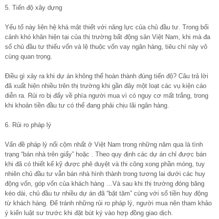
5. Tiến độ xây dựng
Yếu tố này liên hệ khá mật thiết với năng lực của chủ đầu tư. Trong bối
cảnh khó khăn hiện tại của thị trường bất động sản Việt Nam, khi mà đa
số chủ đầu tư thiếu vốn và lệ thuộc vốn vay ngân hàng, tiêu chí này vô
cùng quan trọng.
Điều gì xảy ra khi dự án không thể hoàn thành đúng tiến độ? Câu trả lời
đã xuất hiện nhiều trên thị trường khi gần đây một loạt các vụ kiện cáo
diễn ra. Rủi ro bị đẩy về phía người mua vì có nguy cơ mất trắng, trong
khi khoản tiền đầu tư có thể đang phải chịu lãi ngân hàng.
6. Rủi ro pháp lý
Vấn đề pháp lý nổi cộm nhất ở Việt Nam trong những năm qua là tình
trạng “bán nhà trên giấy” hoặc . Theo quy định các dự án chỉ được bán
khi đã có thiết kế kỹ được phê duyệt và thi công xong phần móng, tuy
nhiên chủ đầu tư vẫn bán nhà hình thành trong tương lai dưới các huy
động vốn, góp vốn của khách hàng …Và sau khi thị trường đóng băng
kéo dài, chủ đầu tư nhiều dự án đã “bặt tăm” cùng với số tiền huy động
từ khách hàng. Để tránh những rủi ro pháp lý, người mua nên tham khảo
ý kiến luật sư trước khi đặt bút ký vào hợp đồng giao dịch.