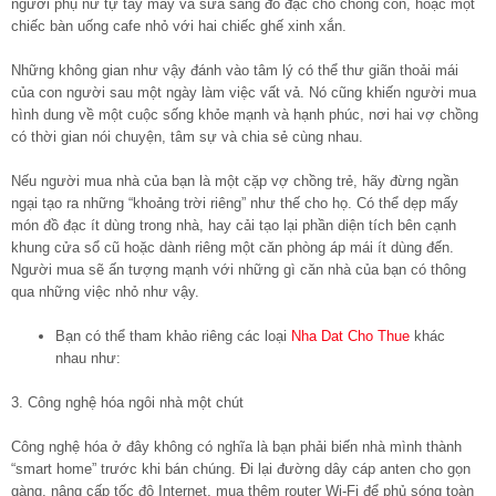
người phụ nữ tự tay may vá sửa sang đồ đạc cho chồng con, hoặc một
chiếc bàn uống cafe nhỏ với hai chiếc ghế xinh xắn.
Những không gian như vậy đánh vào tâm lý có thể thư giãn thoải mái
của con người sau một ngày làm việc vất vả. Nó cũng khiến người mua
hình dung về một cuộc sống khỏe mạnh và hạnh phúc, nơi hai vợ chồng
có thời gian nói chuyện, tâm sự và chia sẻ cùng nhau.
Nếu người mua nhà của bạn là một cặp vợ chồng trẻ, hãy đừng ngần
ngại tạo ra những “khoảng trời riêng” như thế cho họ. Có thể dẹp mấy
món đồ đạc ít dùng trong nhà, hay cải tạo lại phần diện tích bên cạnh
khung cửa sổ cũ hoặc dành riêng một căn phòng áp mái ít dùng đến.
Người mua sẽ ấn tượng mạnh với những gì căn nhà của bạn có thông
qua những việc nhỏ như vậy.
Bạn có thể tham khảo riêng các loại
Nha Dat Cho Thue
khác
nhau như:
3. Công nghệ hóa ngôi nhà một chút
Công nghệ hóa ở đây không có nghĩa là bạn phải biến nhà mình thành
“smart home” trước khi bán chúng. Đi lại đường dây cáp anten cho gọn
gàng, nâng cấp tốc độ Internet, mua thêm router Wi-Fi để phủ sóng toàn