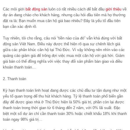
Các môi giới
bất động sản
luôn có rất nhiều cách để bắt đầu
giới thiệu
về
dự án đang chào cho khách hàng, nhưng câu hỏi đầu tiên mà họ thường
đặt ra là: Bạn muốn mua căn hộ giá bao nhiêu? Đây là yếu tố đầu tiên
bạn cần xác định rõ.
Tuy nhiên, tôi cho rằng, câu nói “tiền nào của đó” vẫn khá đúng với bất
động sản Việt Nam. Điều này được thể hiện rõ qua sự chênh lệch giá
giữa các phân khúc căn hộ tại Thủ Đức. Vì vậy không nên nhìn vào các
quảng cáo giảm giá để trông đợi việc mua một căn hộ với giá hời. Giảm
giá bán có thể đồng nghĩa với việc thay đổi sản phẩm bàn giao và điều
khoản thanh toán…
2. Thanh toán
Kỳ hạn thanh toán linh hoạt đang được các chủ đầu tư tận dụng như một
yếu tố quan trọng để thu hút khách hàng. Tỷ lệ thanh toán phổ biến gần
đây để được giao nhà ở Thủ Đức hiện là 50% giá trị, phần còn lại được
thanh toán trong thời gian từ 6 tháng đến 2 năm, với 0% lãi suất. Đặc
biệt một số dự án chỉ cần thanh toán 30% hoặc chiết khấu 18% khi thanh
toán ngay 98% giá trị…