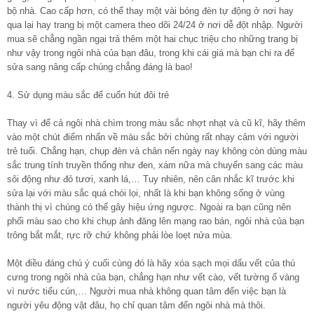
bộ nhà. Cao cấp hơn, có thể thay một vài bóng đèn tự động ở nơi hay
qua lại hay trang bị một camera theo dõi 24/24 ở nơi dễ đột nhập. Người
mua sẽ chẳng ngần ngại trả thêm một hai chục triệu cho những trang bị
như vậy trong ngôi nhà của bạn đâu, trong khi cái giá mà bạn chi ra để
sửa sang nâng cấp chúng chẳng đáng là bao!
4. Sử dụng màu sắc để cuốn hút đôi trẻ
Thay vì để cả ngôi nhà chìm trong màu sắc nhợt nhạt và cũ kĩ, hãy thêm
vào một chút điểm nhấn về màu sắc bởi chúng rất nhạy cảm với người
trẻ tuổi. Chẳng hạn, chụp đèn và chân nến ngày nay không còn dùng màu
sắc trung tính truyền thống như đen, xám nữa mà chuyển sang các màu
sôi động như đỏ tươi, xanh lá,… Tuy nhiên, nên cân nhắc kĩ trước khi
sửa lại với màu sắc quá chói lọi, nhất là khi bạn không sống ở vùng
thành thị vì chúng có thể gây hiệu ứng ngược. Ngoài ra bạn cũng nên
phối màu sao cho khi chụp ảnh đăng lên mạng rao bán, ngôi nhà của bạn
trông bắt mắt, rực rỡ chứ không phải lòe loẹt nửa mùa.
Một điều đáng chú ý cuối cùng đó là hãy xóa sạch mọi dấu vết của thú
cưng trong ngôi nhà của bạn, chẳng hạn như vết cào, vết tường ố vàng
vì nước tiểu cún,… Người mua nhà không quan tâm đến việc bạn là
người yêu động vật đâu, họ chỉ quan tâm đến ngôi nhà mà thôi.