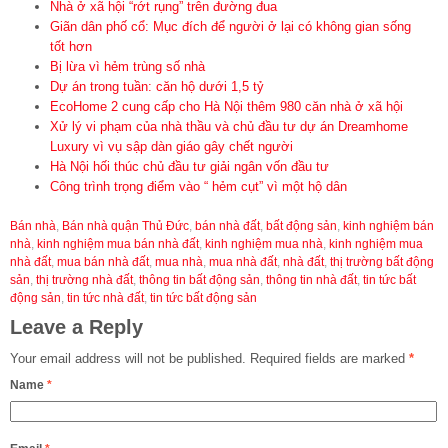
Nhà ở xã hội “rớt rụng” trên đường đua
Giãn dân phố cổ: Mục đích để người ở lại có không gian sống
tốt hơn
Bị lừa vì hẻm trùng số nhà
Dự án trong tuần: căn hộ dưới 1,5 tỷ
EcoHome 2 cung cấp cho Hà Nội thêm 980 căn nhà ở xã hội
Xử lý vi phạm của nhà thầu và chủ đầu tư dự án Dreamhome
Luxury vì vụ sập dàn giáo gây chết người
Hà Nội hối thúc chủ đầu tư giải ngân vốn đầu tư
Công trình trọng điểm vào “ hẻm cụt” vì một hộ dân
Bán nhà
,
Bán nhà quận Thủ Đức
,
bán nhà đất
,
bất động sản
,
kinh nghiệm bán
nhà
,
kinh nghiệm mua bán nhà đất
,
kinh nghiệm mua nhà
,
kinh nghiệm mua
nhà đất
,
mua bán nhà đất
,
mua nhà
,
mua nhà đất
,
nhà đất
,
thị trường bất động
sản
,
thị trường nhà đất
,
thông tin bất động sản
,
thông tin nhà đất
,
tin tức bất
động sản
,
tin tức nhà đất
,
tin tức bất động sản
Leave a Reply
Your email address will not be published.
Required fields are marked
*
Name
*