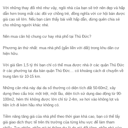
Với những thay đổi nhỏ như vậy, ngôi nhà của bạn sẽ trở nên đẹp và hấp
dẫn hơn trong mắt các đôi vợ chồng trẻ, đồng nghĩa với cơ hội bán được
giá cao sẽ lớn. Nếu bạn cảm thấy bài viết hấp dẫn, đừng quên chia sẻ
cho những người khác nhé.
Nên mua căn hộ chung cư hay nhà phố tại Thủ Đức?
Phương án thứ nhất: mua nhà phố (gắn liền với đất) trong khu dân cư
hiện hữu.
Với giá tầm 1,5 tỷ thì bạn chỉ có thể mua được nhà ở các quận Thủ Đức
ở các phường tại địa bàn quận Thủ Đức… có khoảng cách di chuyển về
trung tâm từ 10-15 km.
Những căn nhà này đại đa số thường có diện tích đất 50-60m2, xây
dựng theo cấu trúc một trệt, một lầu, diện tích sử dụng dao động từ 90-
100m2, hẻm thì không được lớn chỉ từ 2-4m, xe hơi vào không lọt và
tiện ích đi kèm hầu như không có.
Tiềm năng tăng giá của nhà phố theo thời gian khá cao, bạn có thể lấy
giá giao dịch thực tế trên thị trường của từng khu vực để làm tham
chiếu. Tuy nhiên, phần giá trị thặng dư là do giá đất tăng, phần nhà cửa