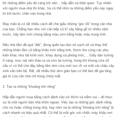
thì những điểm yếu đó càng trở nên… hấp dẫn và thân quen. Tuy nhiên
với người mua nhà thì khác, họ có thể nhìn ra những điểm yếu này ngay
từ khi bước chân vào trong nhà.
May mắn là có rất nhiều cách để che giấu những “góc tối” trong căn nhà
của bạn. Chẳng hạn như với căn bếp cũ kĩ xây bằng gỗ từ nhiều năm
trước, hãy làm mới chúng bằng màu sơn trắng hoặc màu trung tính.
Nếu nhà tắm đã quá “đát”, đừng quên lau dọn nó sạch sẽ và thay thế
những khăn tắm cũ bằng khăn mới trắng tinh, thơm tho cùng các phụ
kiện khác như bệ kính mới, khay đựng xà phòng mới,… Giấy dán tường
ố vàng, mục nát nên tháo ra và sơn lại tường, trong khi khung cửa sổ
xấu xí có thể che đậy bằng tấm rèm cửa mới rực rỡ và một vài chậu cây
xinh xắn trên bệ. Rất, rất nhiều thứ đơn giản bạn có thể làm để gia tăng
giá trị của căn nhà chỉ trong chớp mắt.
2. Tạo ra những “khoảng trời riêng”
Hấp dẫn người mua bằng cách đánh vào sở thích và niềm vui – đó thực
sự là một người bán nhà khôn ngoan. Việc tạo ra những góc dành riêng
cho vợ hoặc chồng trong nhà, hay nôm na là những “khoảng trời riêng” là
cách nhanh và hiệu quả nhất. Có thể là một góc với chiếc máy khâu nơi