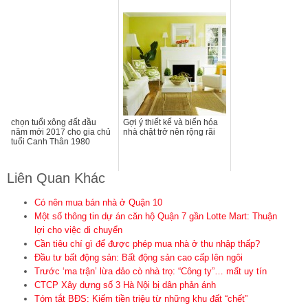
chọn tuổi xông đất đầu
Gợi ý thiết kế và biến hóa
năm mới 2017 cho gia chủ
nhà chật trở nên rộng rãi
tuổi Canh Thân 1980
Liên Quan Khác
Có nên mua bán nhà ở Quận 10
Một số thông tin dự án căn hộ Quận 7 gần Lotte Mart: Thuận
lợi cho việc di chuyển
Cần tiêu chí gì để được phép mua nhà ở thu nhập thấp?
Đầu tư bất động sản: Bất động sản cao cấp lên ngôi
Trước ‘ma trận’ lừa đảo cò nhà trọ: “Công ty”… mất uy tín
CTCP Xây dựng số 3 Hà Nội bị dân phản ánh
Tóm tắt BĐS: Kiếm tiền triệu từ những khu đất “chết”