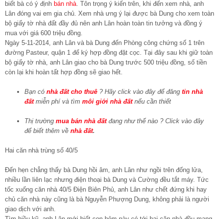
biết bà có ý định
bán nhà
. Tôn trọng ý kiến trên, khi đến xem nhà, anh
Lân đóng vai em gia chủ. Xem nhà ưng ý lại được bà Dung cho xem toàn
bộ giấy tờ nhà đất đầy đủ nên anh Lân hoàn toàn tin tưởng và đồng ý
mua với giá 600 triệu đồng.
Ngày 5-11-2014, anh Lân và bà Dung đến Phòng công chứng số 1 trên
đường Pasteur, quận 1 để ký hợp đồng đặt cọc. Tại đây sau khi giữ toàn
bộ giấy tờ nhà, anh Lân giao cho bà Dung trước 500 triệu đồng, số tiền
còn lại khi hoàn tất hợp đồng sẽ giao hết.
Bạn có
nhà đất cho thuê
? Hãy click vào đây để đăng
tin nhà
đất
miễn phí và tìm
môi giới nhà đất
nếu cần thiết
Thị trường
mua bán nhà đất
đang như thế nào ? Click vào đây
để biết thêm về
nhà đất
.
Hai căn nhà trùng số 40/5
Đến hẹn chẳng thấy bà Dung hồi âm, anh Lân như ngồi trên đống lửa,
nhiều lần liên lạc nhưng điện thoại bà Dung và Cường đều tắt máy. Tức
tốc xuống căn nhà 40/5 Điện Biên Phủ, anh Lân như chết đứng khi hay
chủ căn nhà này cũng là bà Nguyễn Phượng Dung, không phải là người
giao dịch với anh.
Tìm hiều kỹ, anh Lân mới biết con hẻm này có tới hai căn nhà đều mang