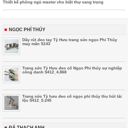
Thiết kế phòng ngủ master cho biệt thự sang trọng
NGỌC PHỈ THÚY
Dây rút đeo tay Tỳ Hưu trang sức ngọc Phỉ Thúy
may mắn S143
Trang sức Tỳ Hưu đeo cổ Ngọc Phỉ thúy sự nghiệp
công danh S412_4.868
Trang sức Tỳ hưu đeo cổ ngọc phỉ thúy thu hút tài
lộc S412_5.245
ĐÁ THẠCH ANH