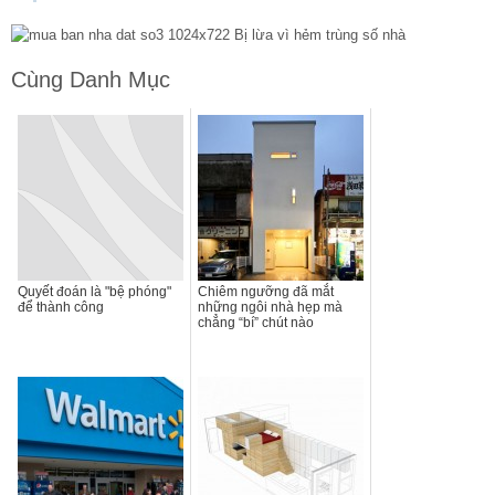
Cùng Danh Mục
Quyết đoán là "bệ phóng"
Chiêm ngưỡng đã mắt
để thành công
những ngôi nhà hẹp mà
chẳng “bí” chút nào