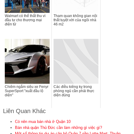
Walmart có thể thất thu vì
Tham quan không gian nội
đầu tư cho thương mại
thất tuyệt vời của ngôi nhà
điện tử
46 m2
Chiêm ngắm siêu xe Fenyr
Các điều kiêng kỵ trong
SuperSport "xuất đầu lộ
phòng ngủ cần phải thực
diện"
diện đúng
Liên Quan Khác
Có nên mua bán nhà ở Quận 10
Bán nhà quận Thủ Đức cần làm những gì việc gì?
Một số thông tin dự án căn hộ Quận 7 gần Lotte Mart: Thuận