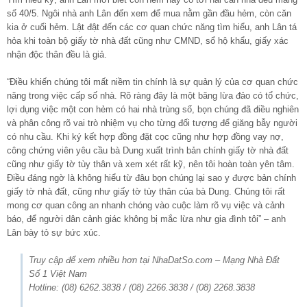
số 40/5. Ngôi nhà anh Lân đến xem để mua nằm gần đầu hẻm, còn căn
kia ở cuối hẻm. Lật đật đến các cơ quan chức năng tìm hiểu, anh Lân tá
hỏa khi toàn bộ giấy tờ nhà đất cũng như CMND, sổ hộ khẩu, giấy xác
nhận độc thân đều là giả.
“Điều khiến chúng tôi mất niềm tin chính là sự quản lý của cơ quan chức
năng trong việc cấp số nhà. Rõ ràng đây là một băng lừa đảo có tổ chức,
lợi dụng việc một con hẻm có hai nhà trùng số, bọn chúng đã điều nghiên
và phân công rõ vai trò nhiệm vụ cho từng đối tượng để giăng bẫy người
có nhu cầu. Khi ký kết hợp đồng đặt cọc cũng như hợp đồng vay nợ,
công chứng viên yêu cầu bà Dung xuất trình bản chính giấy tờ nhà đất
cũng như giấy tờ tùy thân và xem xét rất kỹ, nên tôi hoàn toàn yên tâm.
Điều đáng ngờ là không hiểu từ đâu bọn chúng lại sao y được bản chính
giấy tờ nhà đất, cũng như giấy tờ tùy thân của bà Dung. Chúng tôi rất
mong cơ quan công an nhanh chóng vào cuộc làm rõ vụ việc và cảnh
báo, để người dân cảnh giác không bị mắc lừa như gia đình tôi” – anh
Lân bày tỏ sự bức xúc.
Truy cập để xem nhiều hơn tại NhaDatSo.com – Mạng Nhà Đất
Số 1 Việt Nam
Hotline: (08) 6262.3838 / (08) 2266.3838 / (08) 2268.3838