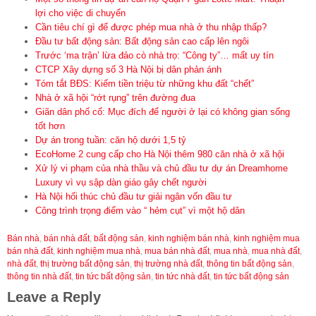
lợi cho việc di chuyển
Cần tiêu chí gì để được phép mua nhà ở thu nhập thấp?
Đầu tư bất động sản: Bất động sản cao cấp lên ngôi
Trước ‘ma trận’ lừa đảo cò nhà trọ: “Công ty”… mất uy tín
CTCP Xây dựng số 3 Hà Nội bị dân phản ánh
Tóm tắt BĐS: Kiếm tiền triệu từ những khu đất “chết”
Nhà ở xã hội “rớt rụng” trên đường đua
Giãn dân phố cổ: Mục đích để người ở lại có không gian sống
tốt hơn
Dự án trong tuần: căn hộ dưới 1,5 tỷ
EcoHome 2 cung cấp cho Hà Nội thêm 980 căn nhà ở xã hội
Xử lý vi phạm của nhà thầu và chủ đầu tư dự án Dreamhome
Luxury vì vụ sập dàn giáo gây chết người
Hà Nội hối thúc chủ đầu tư giải ngân vốn đầu tư
Công trình trọng điểm vào “ hẻm cụt” vì một hộ dân
Bán nhà
,
bán nhà đất
,
bất động sản
,
kinh nghiệm bán nhà
,
kinh nghiệm mua
bán nhà đất
,
kinh nghiệm mua nhà
,
mua bán nhà đất
,
mua nhà
,
mua nhà đất
,
nhà đất
,
thị trường bất động sản
,
thị trường nhà đất
,
thông tin bất động sản
,
thông tin nhà đất
,
tin tức bất động sản
,
tin tức nhà đất
,
tin tức bất động sản
Leave a Reply