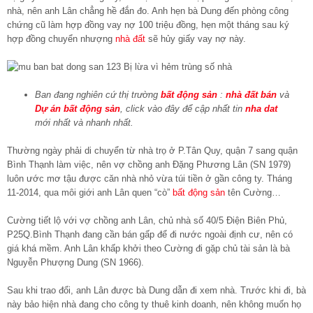
nhà, nên anh Lân chẳng hề đắn đo. Anh hẹn bà Dung đến phòng công
chứng cũ làm hợp đồng vay nợ 100 triệu đồng, hẹn một tháng sau ký
hợp đồng chuyển nhượng
nhà đất
sẽ hủy giấy vay nợ này.
Ban đang nghiên cứ thị trường
bất động sản
:
nhà đất bán
và
Dự án bất động sản
, click vào đây để cập nhất tin
nha dat
mới nhất và nhanh nhất.
Thường ngày phải di chuyển từ nhà trọ ở P.Tân Quy, quận 7 sang quận
Bình Thạnh làm việc, nên vợ chồng anh Đặng Phương Lân (SN 1979)
luôn ước mơ tậu được căn nhà nhỏ vừa túi tiền ở gần công ty. Tháng
11-2014, qua môi giới anh Lân quen “cò”
bất động sản
tên Cường…
Cường tiết lộ với vợ chồng anh Lân, chủ nhà số 40/5 Điện Biên Phủ,
P25Q.Bình Thạnh đang cần bán gấp để đi nước ngoài định cư, nên có
giá khá mềm. Anh Lân khấp khởi theo Cường đi gặp chủ tài sản là bà
Nguyễn Phượng Dung (SN 1966).
Sau khi trao đổi, anh Lân được bà Dung dẫn đi xem nhà. Trước khi đi, bà
này bảo hiện nhà đang cho công ty thuê kinh doanh, nên không muốn họ