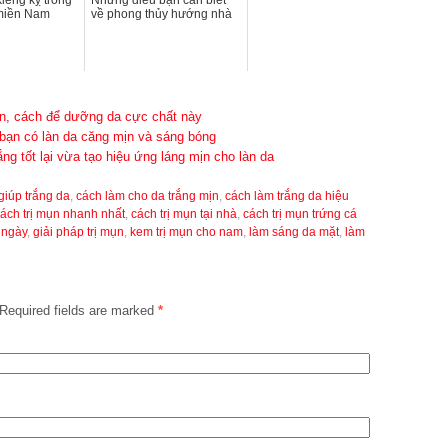
iêng kỵ trong
Những điều bạn cần biết
miền Nam
về phong thủy hướng nhà
gian, cách để dưỡng da cực chất này
bạn có làn da căng mịn và sáng bóng
 tốt lại vừa tạo hiệu ứng láng mịn cho làn da
giúp trắng da
,
cách làm cho da trắng mịn
,
cách làm trắng da hiệu
ách trị mụn nhanh nhất
,
cách trị mụn tại nhà
,
cách trị mụn trứng cá
 ngày
,
giải pháp trị mụn
,
kem trị mụn cho nam
,
làm sáng da mặt
,
làm
Required fields are marked
*