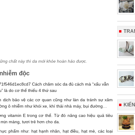
TRA
ững chất này thì da mới khỏe hoàn hảo được.
 nhiễm độc
ễn dịch bảo vệ các cơ quan cũng như làn da tránh sự xâm
KIẾ
ường ô nhiễm như khói xe, khí thải nhà máy, bụi đường…
ợng vitamin E trong cơ thể. Từ đó nâng cao hiệu quả tiêu
à mịn màng, tươi trẻ hơn cho da.
hực phẩm như: hạt hạnh nhân, hạt điều, hạt mè, các loại