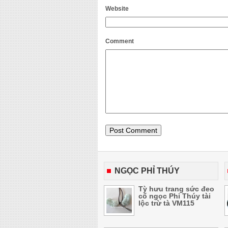
Website
Comment
NGỌC PHỈ THÚY
Tỳ hưu trang sức đeo
cổ ngọc Phỉ Thúy tài
lộc trừ tà VM115