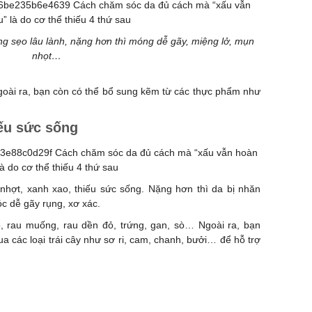
ng sẹo lâu lành, nặng hơn thì móng dễ gãy, miệng lở, mụn
nhọt…
goài ra, bạn còn có thể bổ sung kẽm từ các thực phẩm như
iếu sức sống
 nhợt, xanh xao, thiếu sức sống. Nặng hơn thì da bị nhăn
óc dễ gãy rụng, xơ xác.
ò, rau muống, rau dền đỏ, trứng, gan, sò… Ngoài ra, bạn
a các loại trái cây như sơ ri, cam, chanh, bưởi… để hỗ trợ