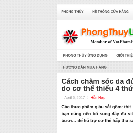
PHONG THỦY
HỆ THỐNG CỬA HÀNG
PHONG THỦY ỨNG DỤNG
GIỚI THI
HƯỚNG DẪN MUA HÀNG
Cách chăm sóc da đủ
do cơ thể thiếu 4 th
April 6, 2017
Hỗn Hợp
Các thực phẩm giàu sắt gồm: thịt 
bạn cũng nên bổ sung đầy đủ vita
bưởi… để hỗ trợ cơ thể hấp thu sắ