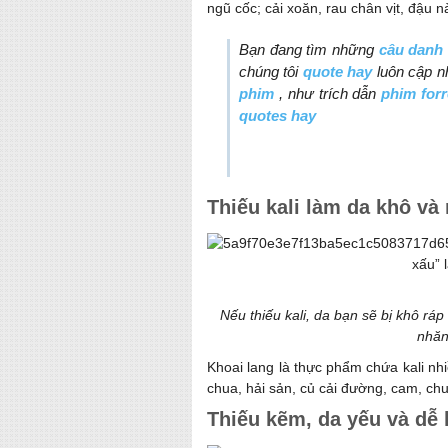
ngũ cốc; cải xoăn, rau chân vịt, đậu
Bạn đang tìm những
câu danh
chúng tôi
quote hay
luôn cập n
phim
, như trích dẫn
phim for
quotes hay
Thiếu kali làm da khô và
Nếu thiếu kali, da bạn sẽ bị khô ráp
nhăn
Khoai lang là thực phẩm chứa kali nhi
chua, hải sản, củ cải đường, cam, ch
Thiếu kẽm, da yếu và dễ 