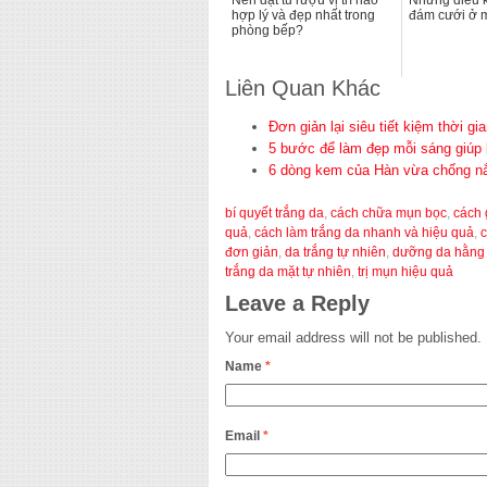
Nên đặt tủ rượu vị trí nào
Những điều k
hợp lý và đẹp nhất trong
đám cưới ở 
phòng bếp?
Liên Quan Khác
Đơn giản lại siêu tiết kiệm thời 
5 bước để làm đẹp mỗi sáng giúp 
6 dòng kem của Hàn vừa chống nắng
bí quyết trắng da
,
cách chữa mụn bọc
,
cách 
quả
,
cách làm trắng da nhanh và hiệu quả
,
c
đơn giản
,
da trắng tự nhiên
,
dưỡng da hằng
trắng da mặt tự nhiên
,
trị mụn hiệu quả
Leave a Reply
Your email address will not be published.
Name
*
Email
*