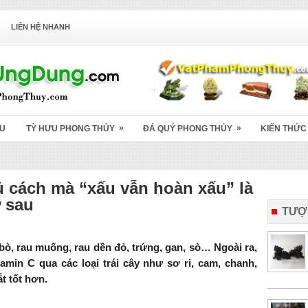
LIÊN HỆ NHANH
»
»
ỆU
TỲ HƯU PHONG THỦY
ĐÁ QUÝ PHONG THỦY
KIẾN THỨC
 cách mà “xấu vẫn hoàn xấu” là
ứ sau
TƯỢ
bò, rau muống, rau dền đỏ, trứng, gan, sò… Ngoài ra,
min C qua các loại trái cây như sơ ri, cam, chanh,
t tốt hơn.