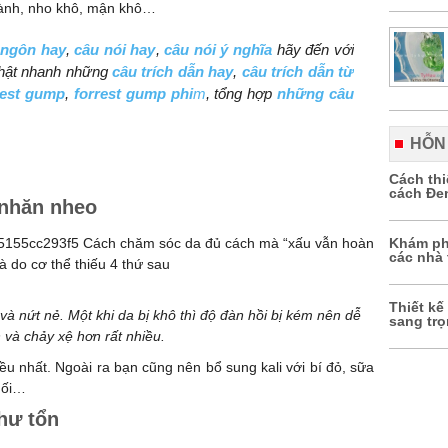
 nành, nho khô, mận khô…
 ngôn hay
,
câu nói hay
,
câu nói ý nghĩa
hãy đến với
hật nhanh những
câu trích dẫn hay
,
câu trích dẫn từ
rest gump
,
forrest gump phi
m
, tổng hợp
những câu
HỖN
Cách th
cách Đe
 nhăn nheo
Khám ph
các nhà 
Thiết kế
 và nứt nẻ. Một khi da bị khô thì độ đàn hồi bị kém nên dễ
sang tr
 và chảy xệ hơn rất nhiều.
ều nhất. Ngoài ra bạn cũng nên bổ sung kali với bí đỏ, sữa
uối…
hư tổn