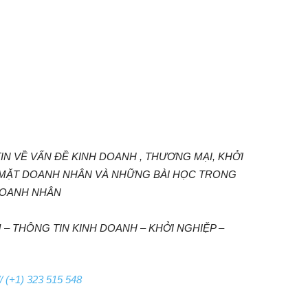
N VỀ VẤN ĐỀ KINH DOANH , THƯƠNG MẠI, KHỞI
 MẶT DOANH NHÂN VÀ NHỮNG BÀI HỌC TRONG
DOANH NHÂN
– THÔNG TIN KINH DOANH – KHỞI NGHIỆP –
/ (+1) 323 515 548