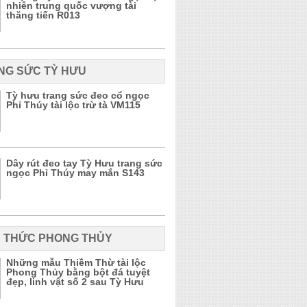
nhiên trung quốc vượng tài
thăng tiến R013
NG SỨC TỲ HƯU
Tỳ hưu trang sức đeo cổ ngọc
Phỉ Thúy tài lộc trừ tà VM115
Dây rút đeo tay Tỳ Hưu trang sức
ngọc Phỉ Thúy may mắn S143
N THỨC PHONG THỦY
Những mẫu Thiềm Thừ tài lộc
Phong Thủy bằng bột đá tuyệt
đẹp, linh vật số 2 sau Tỳ Hưu