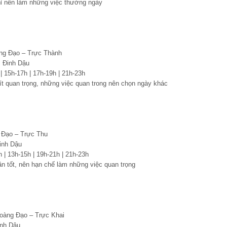
hỉ nên làm những việc thường ngày
ng Đạo – Trực Thành
 Đinh Dậu
 | 15h-17h | 17h-19h | 21h-23h
ít quan trọng, những việc quan trong nên chọn ngày khác
 Đạo – Trực Thu
inh Dậu
h | 13h-15h | 19h-21h | 21h-23h
n tốt, nên hạn chế làm những việc quan trọng
Hoàng Đạo – Trực Khai
nh Dậu