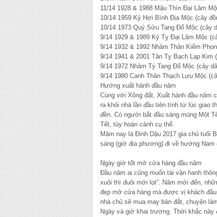
11/14 1928 & 1988 Mậu Thìn Đại Lâm Mộc
10/14 1959 Kỷ Hợi Bình Địa Mộc (cây đồn
10/14 1973 Quý Sửu Tang Đố Mộc (cây dâu
9/14 1929 & 1989 Kỷ Tỵ Đại Lâm Mộc (cây
9/14 1932 & 1992 Nhâm Thân Kiếm Phong 
9/14 1941 & 2001 Tân Tỵ Bạch Lạp Kim (v
9/14 1972 Nhâm Tý Tang Đố Mộc (cây dâu
9/14 1980 Canh Thân Thạch Lựu Mộc (cây 
Hướng xuất hành đầu năm
Cùng với Xông đất, Xuất hành đầu năm cũ
ra khỏi nhà lần đầu tiên tính từ lúc giao 
đền. Có người bắt đầu sáng mùng Một Tế
Tết, tùy hoàn cảnh cụ thể.
Măm nay là Đinh Dậu 2017 gia chủ tuổi 
sáng (giờ địa phương) đi về hướng Nam 
Ngày giờ tốt mở cửa hàng đầu năm
Đầu năm ai cũng muốn tài vận hanh thôn
xuôi thì đuôi mới lọt”. Năm mới đến, nh
đẹp mở cửa hàng mà được vị khách đầu ti
nhà chủ sẽ mua may bán đắt, chuyện làm 
Ngày và giờ khai trương. Thời khắc này 