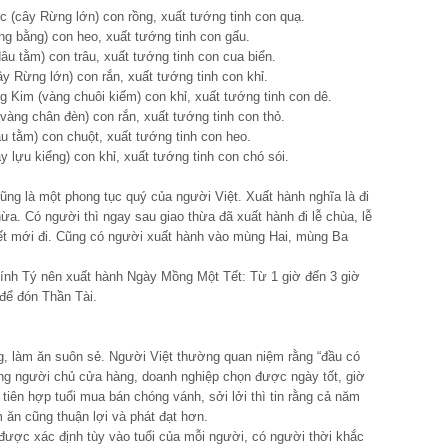
 (cây Rừng lớn) con rồng, xuất tướng tinh con quạ.
g bằng) con heo, xuất tướng tinh con gấu.
 tằm) con trâu, xuất tướng tinh con cua biển.
 Rừng lớn) con rắn, xuất tướng tinh con khỉ.
Kim (vàng chuôi kiếm) con khỉ, xuất tướng tinh con dê.
àng chân đèn) con rắn, xuất tướng tinh con thỏ.
 tằm) con chuột, xuất tướng tinh con heo.
lựu kiểng) con khỉ, xuất tướng tinh con chó sói.
ng là một phong tục quý của người Việt. Xuất hành nghĩa là đi
thừa. Có người thì ngay sau giao thừa đã xuất hành đi lễ chùa, lễ
t mới đi. Cũng có người xuất hành vào mùng Hai, mùng Ba
Bính Tý nên xuất hành Ngày Mồng Một Tết: Từ 1 giờ đến 3 giờ
để đón Thần Tài.
g, làm ăn suôn sẻ. Người Việt thường quan niệm rằng “đầu có
ững người chủ cửa hàng, doanh nghiệp chọn được ngày tốt, giờ
ên hợp tuổi mua bán chóng vánh, sởi lởi thì tin rằng cả năm
ăn cũng thuận lợi và phát đạt hơn.
được xác định tùy vào tuổi của mỗi người, có người thời khắc