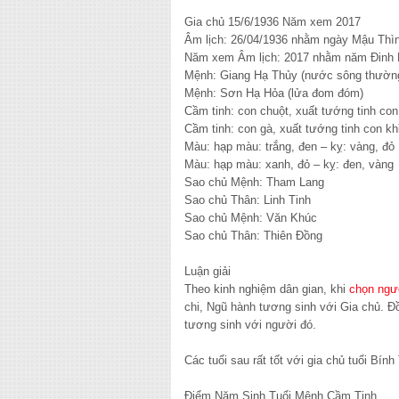
Gia chủ 15/6/1936 Năm xem 2017
Âm lịch: 26/04/1936 nhằm ngày Mậu Thì
Năm xem Âm lịch: 2017 nhằm năm Đinh
Mệnh: Giang Hạ Thủy (nước sông thườn
Mệnh: Sơn Hạ Hỏa (lửa đom đóm)
Cầm tinh: con chuột, xuất tướng tinh con
Cầm tinh: con gà, xuất tướng tinh con kh
Màu: hạp màu: trắng, đen – kỵ: vàng, đỏ
Màu: hạp màu: xanh, đỏ – kỵ: đen, vàng
Sao chủ Mệnh: Tham Lang
Sao chủ Thân: Linh Tinh
Sao chủ Mệnh: Văn Khúc
Sao chủ Thân: Thiên Đồng
Luận giải
Theo kinh nghiệm dân gian, khi
chọn ngư
chi, Ngũ hành tương sinh với Gia chủ. Đ
tương sinh với người đó.
Các tuổi sau rất tốt với gia chủ tuổi Bín
Điểm Năm Sinh Tuổi Mệnh Cầm Tinh