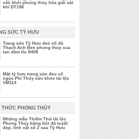
vân khói phong thủy hóa giải sát
khí DT196
NG SỨC TỲ HƯU
Trang sức Tỳ Hưu đeo cổ đá
Thạch Anh Đen phong thủy xua
tan đàm tíu S409
Mặt tỳ hưu trang sức đeo cổ
ngọc Phỉ Thúy sức khỏe tài lộc
VM114
N THỨC PHONG THỦY
Những mẫu Thiềm Thừ tài lộc
Phong Thủy bằng bột đá tuyệt
đẹp, linh vật số 2 sau Tỳ Hưu