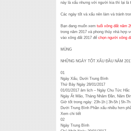
này là xấu nhưng với người kia thì lại l
Các ngày tốt và xấu nên làm và tránh tr
Bạn đang muốn xem
tuổi xông đất năm 
trong năm 2017 và phong thủy nhà hợp v
vào xông đất 2017 để
chọn người xông đ
MÙNG
NHỮNG NGÀY TỐT XẤU ĐẦU NĂM 201
01
Ngày Xấu, Dưới Trung Bình
Thứ Bảy Ngày 28/01/2017
01/01/2017 âm lịch – Ngày Chu Tức Hắc
Ngày Ất Mão, Tháng Nhâm Đần, Năm Đi
Giờ tốt trong ngày: 23h-1h | 3h-5h | 5h-7h
Dưới Trung Bình Phần xấu nhiều hơn phầ
Xem chi tiết
02
Ngày Trung Bình