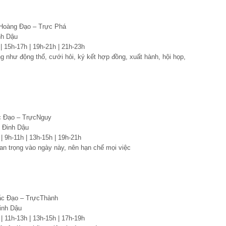
 Hoàng Đạo – Trực Phá
nh Dậu
 | 15h-17h | 19h-21h | 21h-23h
ng như động thổ, cưới hỏi, ký kết hợp đồng, xuất hành, hội họp,
ắc Đạo – TrựcNguy
 Đinh Dậu
 | 9h-11h | 13h-15h | 19h-21h
n trọng vào ngày này, nên hạn chế mọi việc
ắc Đạo – TrựcThành
inh Dậu
 | 11h-13h | 13h-15h | 17h-19h