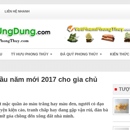
LIÊN HỆ NHANH
»
»
ỆU
TỲ HƯU PHONG THỦY
ĐÁ QUÝ PHONG THỦY
KIẾN THỨC
đầu năm mới 2017 cho gia chủ
TƯỢ
ất mặc quần áo màu trắng hay màu đen, người có đạo
uyện kiện cáo, tranh chấp hay đang gặp vận rủi, đàn bà
 nữ góa chồng đến xông đất nhà mình.