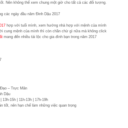
à tốt. Nên không thể xem chung một giờ cho tất cả các đối tượng.
ong các ngày đầu năm Đinh Dậu 2017
2017
hợp với tuổi mình, xem hướng nhà hợp với mệnh của mình
ới cung mệnh của mình thì còn chần chừ gì nữa mà không click
ất
mang đến nhiều tài lộc cho gia đình bạn trong năm 2017
7
 Đạo – Trực Mãn
nh Dậu
 | 13h-15h | 11h-13h | 17h-19h
n tốt, nên hạn chế làm những việc quan trọng