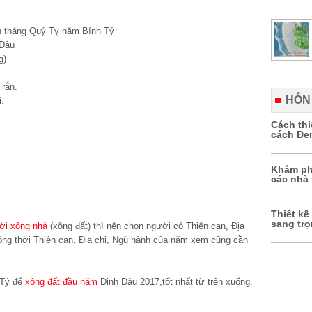
n tháng Quý Tỵ năm Bính Tý
 Dậu
g)
 rắn.
HỖN
ỉ.
Cách th
cách Đe
Khám ph
các nhà 
Thiết kế
sang tr
ời xông nhà
(xông đất) thì nên chọn người có Thiên can, Địa
ồng thời Thiên can, Địa chi, Ngũ hành của năm xem cũng cần
h Tý để
xông đất đầu năm
Đinh Dậu 2017,tốt nhất từ trên xuống.