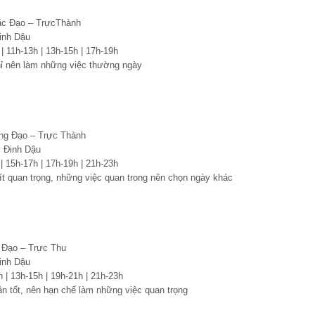
ắc Đạo – TrựcThành
inh Dậu
 | 11h-13h | 13h-15h | 17h-19h
hỉ nên làm những việc thường ngày
ng Đạo – Trực Thành
 Đinh Dậu
 | 15h-17h | 17h-19h | 21h-23h
ít quan trọng, những việc quan trong nên chọn ngày khác
 Đạo – Trực Thu
inh Dậu
h | 13h-15h | 19h-21h | 21h-23h
n tốt, nên hạn chế làm những việc quan trọng