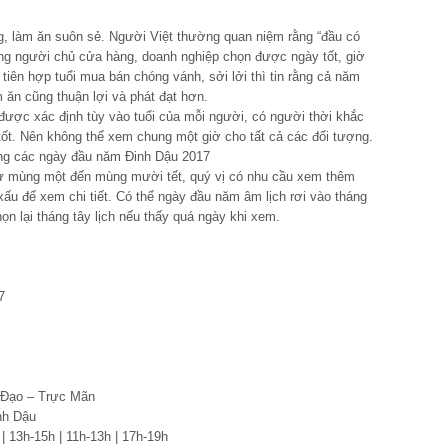
g, làm ăn suôn sẻ. Người Việt thường quan niệm rằng “đầu có
ững người chủ cửa hàng, doanh nghiệp chọn được ngày tốt, giờ
ên hợp tuổi mua bán chóng vánh, sởi lởi thì tin rằng cả năm
ăn cũng thuận lợi và phát đạt hơn.
được xác định tùy vào tuổi của mỗi người, có người thời khắc
à tốt. Nên không thể xem chung một giờ cho tất cả các đối tượng.
ong các ngày đầu năm Đinh Dậu 2017
ừ mùng một đến mùng mười tết, quý vị có nhu cầu xem thêm
ấu để xem chi tiết. Có thể ngày đầu năm âm lịch rơi vào tháng
họn lại tháng tây lịch nếu thấy quá ngày khi xem.
7
 Đạo – Trực Mãn
nh Dậu
 | 13h-15h | 11h-13h | 17h-19h