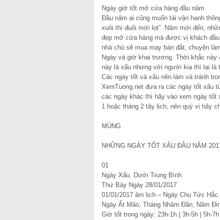
Ngày giờ tốt mở cửa hàng đầu năm
Đầu năm ai cũng muốn tài vận hanh thôn
xuôi thì đuôi mới lọt”. Năm mới đến, nh
đẹp mở cửa hàng mà được vị khách đầu ti
nhà chủ sẽ mua may bán đắt, chuyện làm 
Ngày và giờ khai trương. Thời khắc này 
này là xấu nhưng với người kia thì lại l
Các ngày tốt và xấu nên làm và tránh tr
XemTuong.net đưa ra các ngày tốt xấu t
các ngày khác thì hãy vào xem ngày tốt x
1 hoặc tháng 2 tây lịch, nên quý vị hãy c
MÙNG
NHỮNG NGÀY TỐT XẤU ĐẦU NĂM 201
01
Ngày Xấu, Dưới Trung Bình
Thứ Bảy Ngày 28/01/2017
01/01/2017 âm lịch – Ngày Chu Tức Hắc
Ngày Ất Mão, Tháng Nhâm Đần, Năm Đi
Giờ tốt trong ngày: 23h-1h | 3h-5h | 5h-7h