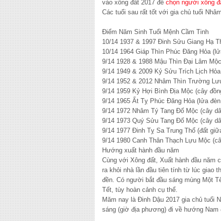
vào xông đất 2017 để
chọn người xông đ
Các tuổi sau rất tốt với gia chủ tuổi Nh
Điểm Năm Sinh Tuổi Mệnh Cầm Tinh
10/14 1937 & 1997 Đinh Sửu Giang Hạ Thủ
10/14 1964 Giáp Thìn Phúc Đăng Hỏa (lửa
9/14 1928 & 1988 Mậu Thìn Đại Lâm Mộc 
9/14 1949 & 2009 Kỷ Sửu Trích Lịch Hỏa 
9/14 1952 & 2012 Nhâm Thìn Trường Lưu 
9/14 1959 Kỷ Hợi Bình Địa Mộc (cây đồng
9/14 1965 Ất Tỵ Phúc Đăng Hỏa (lửa đèn c
9/14 1972 Nhâm Tý Tang Đố Mộc (cây dâu
9/14 1973 Quý Sửu Tang Đố Mộc (cây dâu 
9/14 1977 Đinh Tỵ Sa Trung Thổ (đất giữa
9/14 1980 Canh Thân Thạch Lựu Mộc (cây 
Hướng xuất hành đầu năm
Cùng với Xông đất, Xuất hành đầu năm cũ
ra khỏi nhà lần đầu tiên tính từ lúc giao 
đền. Có người bắt đầu sáng mùng Một Tế
Tết, tùy hoàn cảnh cụ thể.
Măm nay là Đinh Dậu 2017 gia chủ tuổi 
sáng (giờ địa phương) đi về hướng Nam 