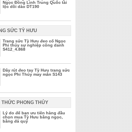
Ngọc Đông Linh Trung Quốc tài
lộc dồi dào DT190
NG SỨC TỲ HƯU
Trang sức Tỳ Hưu đeo cổ Ngọc
Phỉ thúy sự nghiệp công danh
S412_4.868
Dây rút đeo tay Tỳ Hưu trang sức
ngọc Phỉ Thúy may mắn S143
N THỨC PHONG THỦY
Lý do để bạn ưu tiên hàng đầu
chọn mua Tỳ Hưu bằng ngọc,
bằng đá quý