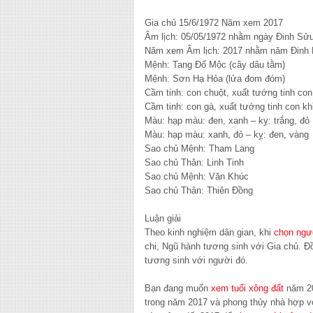
Gia chủ 15/6/1972 Năm xem 2017
Âm lịch: 05/05/1972 nhằm ngày Đinh Sử
Năm xem Âm lịch: 2017 nhằm năm Đinh
Mệnh: Tang Đố Mộc (cây dâu tằm)
Mệnh: Sơn Hạ Hỏa (lửa đom đóm)
Cầm tinh: con chuột, xuất tướng tinh con
Cầm tinh: con gà, xuất tướng tinh con kh
Màu: hạp màu: đen, xanh – kỵ: trắng, đỏ
Màu: hạp màu: xanh, đỏ – kỵ: đen, vàng
Sao chủ Mệnh: Tham Lang
Sao chủ Thân: Linh Tinh
Sao chủ Mệnh: Văn Khúc
Sao chủ Thân: Thiên Đồng
Luận giải
Theo kinh nghiệm dân gian, khi
chọn ngư
chi, Ngũ hành tương sinh với Gia chủ. Đ
tương sinh với người đó.
Bạn đang muốn
xem tuổi xông đất
năm 20
trong năm 2017 và phong thủy nhà hợp v