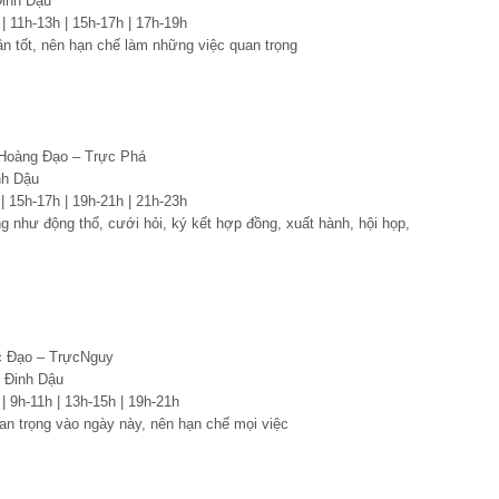
inh Dậu
 | 11h-13h | 15h-17h | 17h-19h
n tốt, nên hạn chế làm những việc quan trọng
 Hoàng Đạo – Trực Phá
nh Dậu
 | 15h-17h | 19h-21h | 21h-23h
ng như động thổ, cưới hỏi, ký kết hợp đồng, xuất hành, hội họp,
ắc Đạo – TrựcNguy
 Đinh Dậu
 | 9h-11h | 13h-15h | 19h-21h
n trọng vào ngày này, nên hạn chế mọi việc