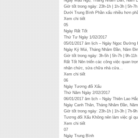
Ngày Mậu Ngọ, Tháng Nhâm Đần, Năm Đ
Giờ tốt trong ngày: 23h-1h | 1h-3h | 5h-7h
Dưới Trung Bình Phần xấu nhiều hơn phầ
Xem chi tiết
05
Ngày Rất Tốt
Thứ Tư Ngày 1/02/2017
05/01/2017 âm lịch – Ngày Ngọc Đường
Ngày Kỷ Mùi, Tháng Nhâm Đần, Năm Đi
Giờ tốt trong ngày: 3h-5h | 5h-7h | 9h-11h
Rất Tốt Nên triển các công việc quan trọ
nhận chức, sửa chữa nhà cửa…
Xem chi tiết
06
Ngày Tương đối Xấu
Thứ Năm Ngày 2/02/2017
06/01/2017 âm lịch – Ngày Thiên Lao H
Ngày Canh Thân, Tháng Nhâm Đần, Năm
Giờ tốt trong ngày: 23h-1h | 1h-3h | 7h-9h
Tương đối Xấu Không nên làm việc gì qua
Xem chi tiết
07
Ngày Trung Bình