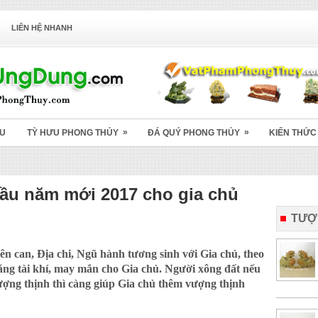
LIÊN HỆ NHANH
»
»
ỆU
TỲ HƯU PHONG THỦY
ĐÁ QUÝ PHONG THỦY
KIẾN THỨC
đầu năm mới 2017 cho gia chủ
TƯỢ
n can, Địa chi, Ngũ hành tương sinh với Gia chủ, theo
tăng tài khí, may mắn cho Gia chủ. Người xông đất nếu
ượng thịnh thì càng giúp Gia chủ thêm vượng thịnh