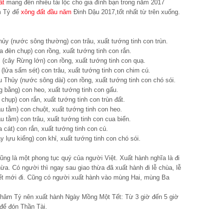
ất
mang đến nhiều tài lộc cho gia đình bạn trong năm 2017
âm Tý để
xông đất đầu năm
Đinh Dậu 2017,tốt nhất từ trên xuống.
y (nước sông thường) con trâu, xuất tướng tinh con trùn.
 đèn chụp) con rồng, xuất tướng tinh con rắn.
(cây Rừng lớn) con rồng, xuất tướng tinh con quạ.
(lửa sấm sét) con trâu, xuất tướng tinh con chim cú.
Thủy (nước sông dài) con rồng, xuất tướng tinh con chó sói.
 bằng) con heo, xuất tướng tinh con gấu.
hụp) con rắn, xuất tướng tinh con trùn đất.
 tằm) con chuột, xuất tướng tinh con heo.
tằm) con trâu, xuất tướng tinh con cua biển.
 cát) con rắn, xuất tướng tinh con cú.
lựu kiểng) con khỉ, xuất tướng tinh con chó sói.
ng là một phong tục quý của người Việt. Xuất hành nghĩa là đi
thừa. Có người thì ngay sau giao thừa đã xuất hành đi lễ chùa, lễ
t mới đi. Cũng có người xuất hành vào mùng Hai, mùng Ba
Nhâm Tý nên xuất hành Ngày Mồng Một Tết: Từ 3 giờ đến 5 giờ
để đón Thần Tài.