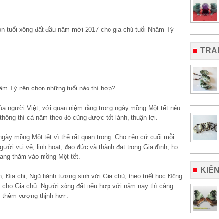
TRA
âm Tý nên chọn những tuổi nào thì hợp?
của người Việt, với quan niệm rằng trong ngày mồng Một tết nếu
hông thì cả năm theo đó cũng được tốt lành, thuận lợi.
gày mồng Một tết vì thế rất quan trọng. Cho nên cứ cuối mỗi
ười vui vẻ, linh hoạt, đạo đức và thành đạt trong Gia đình, họ
ang thăm vào mồng Một tết.
KIẾ
 Địa chi, Ngũ hành tương sinh với Gia chủ, theo triết học Đông
n cho Gia chủ. Người xông đất nếu hợp với năm nay thì càng
hủ thêm vượng thịnh hơn.