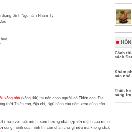
u tháng Bính Ngọ năm Nhâm Tý
 Dậu
 heo.
HỖN
ỉ.
Cách th
cách Đe
Khám ph
các nhà 
Thiết kế
sang tr
ời xông nhà
(xông đất) thì nên chọn người có Thiên can, Địa
ồng thời Thiên can, Địa chi, Ngũ hành của năm xem cũng cần
17 hợp với tuổi mình, xem hướng nhà hợp với mệnh của mình
ới cung mệnh của mình thì còn chần chừ gì nữa mà không click