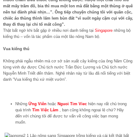
mất mấy trăm đô, bia thì mua một lon mà đắt bằng một thùng ở quê
nên tui đành phải nhịn…”. Ông tiếp chuyện chúng tôi với quần cộc,
chiếc áo thùng thình lấm lem bùn đất “vì suốt ngày cặm cụi với cây,
thay đi thay lại chỉ tổ mất công”.
Thật bất ngờ khi bắt gặp ở nhiều nơi danh tiếng tại
Singapore
những bộ
kiểng thú – vốn là tác phẩm của một lão nông Nam bộ.
Vua kiểng thú
Không phải ngẫu nhiên mà cơ sở sản xuất cây kiểng của ông Năm Công
từng vinh dự được Chủ tịch nước Trần Đức Lương và Chủ tịch nước
Nguyễn Minh Triết đến thăm. Nghệ nhân này từ lâu đã nổi tiếng với biệt
danh “Vua kiểng thú xứ miệt vườn”.
Những
Ứng Viên
hoặc
Nguoi Tim Viec
hiện nay rất chủ trong
quá trình
Tìm Việc Làm
, bạn cũng không ngoại lệ chứ? Hãy
đến với chúng tôi để được tư vấn về công việc bạn mong
muốn.