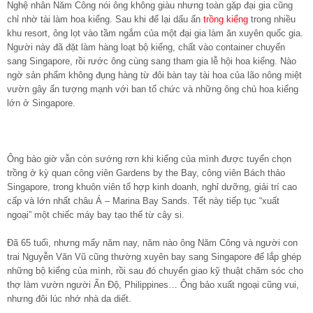
Nghệ nhân Năm Công nói ông không giàu nhưng toàn gặp đại gia cũng
chỉ nhờ tài làm hoa kiểng. Sau khi để lại dấu ấn
trồng kiểng
trong nhiều
khu resort, ông lọt vào tầm ngắm của một đại gia làm ăn xuyên quốc gia.
Người này đã đặt làm hàng loạt bộ kiểng, chất vào container chuyển
sang Singapore, rồi rước ông cùng sang tham gia lễ hội hoa kiểng. Nào
ngờ sản phẩm không đụng hàng từ đôi bàn tay tài hoa của lão nông miệt
vườn gây ấn tượng mạnh với ban tổ chức và những ông chủ hoa kiểng
lớn ở Singapore.
Ông bảo giờ vẫn còn sướng rơn khi kiểng của mình được tuyển chọn
trồng ở kỳ quan công viên Gardens by the Bay, công viên Bách thảo
Singapore, trong khuôn viên tổ hợp kinh doanh, nghỉ dưỡng, giải trí cao
cấp và lớn nhất châu Á – Marina Bay Sands. Tết này tiếp tục “xuất
ngoại” một chiếc máy bay tạo thế từ cây si.
Đã 65 tuổi, nhưng mấy năm nay, năm nào ông Năm Công và người con
trai Nguyễn Văn Vũ cũng thường xuyên bay sang Singapore để lắp ghép
những bộ kiểng của mình, rồi sau đó chuyển giao kỹ thuật chăm sóc cho
thợ làm vườn người Ấn Độ, Philippines… Ông bảo xuất ngoại cũng vui,
nhưng đôi lúc nhớ nhà da diết.