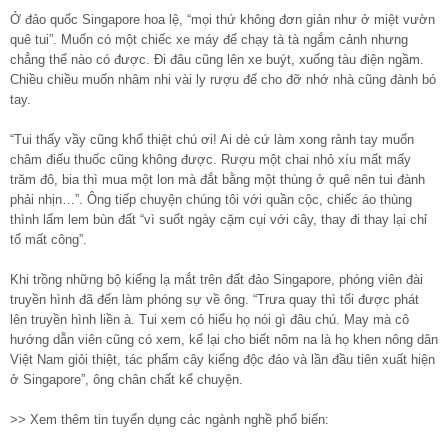
Ở đảo quốc Singapore hoa lệ, “mọi thứ không đơn giản như ở miệt vườn
quê tui”. Muốn có một chiếc xe máy để chạy tà tà ngắm cảnh nhưng
chẳng thể nào có được. Đi đâu cũng lên xe buýt, xuống tàu điện ngầm.
Chiều chiều muốn nhâm nhi vài ly rượu đế cho đỡ nhớ nhà cũng đành bó
tay.
“Tui thấy vầy cũng khổ thiệt chú ơi! Ai dè cứ làm xong rảnh tay muốn
châm điếu thuốc cũng không được. Rượu một chai nhỏ xíu mất mấy
trăm đô, bia thì mua một lon mà đắt bằng một thùng ở quê nên tui đành
phải nhịn…”. Ông tiếp chuyện chúng tôi với quần cộc, chiếc áo thùng
thình lấm lem bùn đất “vì suốt ngày cặm cụi với cây, thay đi thay lại chỉ
tổ mất công”.
Khi trồng những bộ kiểng lạ mắt trên đất đảo Singapore, phóng viên đài
truyền hình đã đến làm phóng sự về ông. “Trưa quay thì tối được phát
lên truyền hình liền à. Tui xem có hiểu họ nói gì đâu chú. May mà cô
hướng dẫn viên cũng có xem, kể lại cho biết nôm na là họ khen nông dân
Việt Nam giỏi thiệt, tác phẩm cây kiểng độc đáo và lần đầu tiên xuất hiện
ở Singapore”, ông chân chất kể chuyện.
>> Xem thêm tin tuyển dụng các ngành nghề phổ biến: