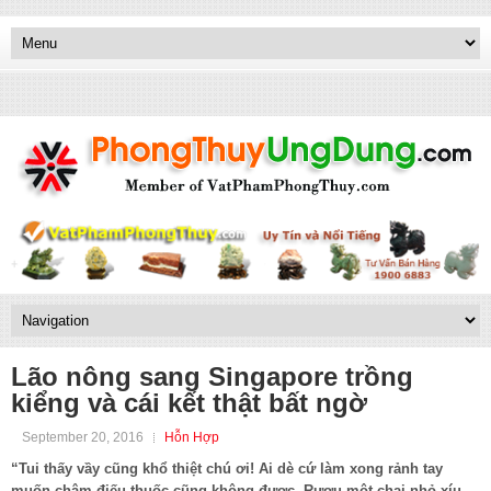
Lão nông sang Singapore trồng
kiểng và cái kết thật bất ngờ
September 20, 2016
Hỗn Hợp
“Tui thấy vầy cũng khổ thiệt chú ơi! Ai dè cứ làm xong rảnh tay
muốn châm điếu thuốc cũng không được. Rượu một chai nhỏ xíu