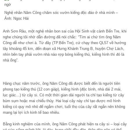
Nghệ nhân Năm Công chăm sóc vườn kiểng độc đáo ở nhà mình –
Ảnh: Ngọc Hải
Anh Sơn Râu, một nghệ nhân bon sai của Hội Sinh vật cảnh Bến Tre, khi
nghe chúng tôi nhờ dẫn đường đã nói chắc: “Tìm ai chứ tìm ông Năm
Công dễ như chơi à. Từ đây (TP.Bến Tre), cứ chạy theo QL57 về hướng
tây khoảng 45 km, đến đoạn xã Hưng Khánh Trung B, huyện Chợ Lách,
nhìn bên tay phải vườn nhà nào rợp bóng kiểng thú, kiểng hình thì đó là
nhà ổng”.
Hàng chục năm trước, ông Năm Công đã được biết đến là người tiên
phong tạo kiểng thú (12 con giáp), kiểng hình (độc bình, nhà dài 2 mái,
lục giác…) từ cây si. Có một thời gian dài người ta chỉ tạo kiểng từ cây
bùm sụm hoặc mai chiếu thủy. Hai loại cây này chỉ tạo được mô hình
kiểng có quy mô nhỏ để ngắm chơi, tuổi thọ của cây rất ngắn nên không
mang lại lợi ích kinh tế bao nhiêu.
Bằng kinh nghiệm của mình, ông Năm Công phát hiện ra cây si – loại cây
có sức sống mãnh liệt, lá dày, bung chồi đầy đặn, thân dẻo nên có thể