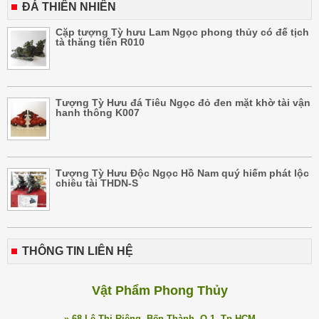
ĐÁ THIÊN NHIÊN
Cặp tượng Tỳ hưu Lam Ngọc phong thủy có đế tịch
tà thăng tiến R010
Tượng Tỳ Hưu đá Tiêu Ngọc đỏ đen mặt khờ tài vận
hanh thông K007
Tượng Tỳ Hưu Độc Ngọc Hồ Nam quý hiếm phát lộc
chiêu tài THDN-S
THÔNG TIN LIÊN HỆ
Vật Phẩm Phong Thủy
» 68 Lê Thị Riêng, Bến Thành, Q.1, Tp.HCM