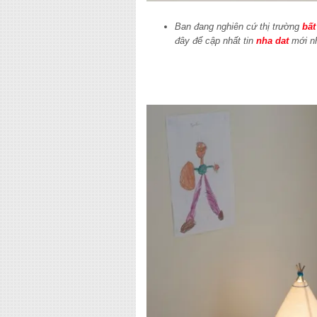
Ban đang nghiên cứ thị trường
bất
đây để cập nhất tin
nha dat
mới n