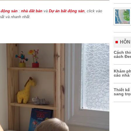
 động sản
:
nhà đất bán
và
Dự án bất động sản
, click vào
hất và nhanh nhất.
HỖN
Cách th
cách Đe
Khám ph
các nhà 
Thiết kế
sang tr