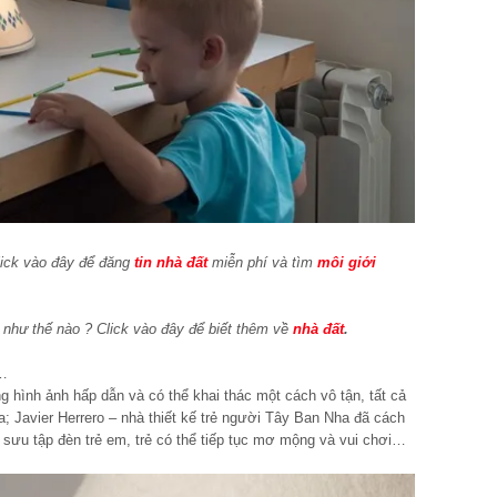
ick vào đây để đăng
tin nhà đất
miễn phí và tìm
môi giới
như thế nào ? Click vào đây để biết thêm về
nhà đất
.
i…
 hình ảnh hấp dẫn và có thể khai thác một cách vô tận, tất cả
ra; Javier Herrero – nhà thiết kế trẻ người Tây Ban Nha đã cách
bộ sưu tập đèn trẻ em, trẻ có thể tiếp tục mơ mộng và vui chơi…