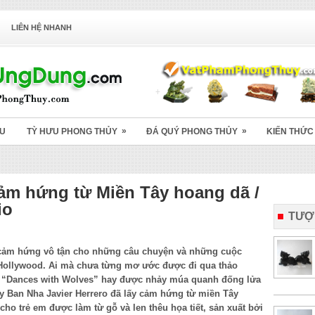
LIÊN HỆ NHANH
»
»
ỆU
TỲ HƯU PHONG THỦY
ĐÁ QUÝ PHONG THỦY
KIẾN THỨC
Cảm hứng từ Miền Tây hoang dã /
io
TƯỢ
 cảm hứng vô tận cho những câu chuyện và những cuộc
Hollywood. Ai mà chưa từng mơ ước được đi qua thảo
 “Dances with Wolves” hay được nhảy múa quanh đống lửa
Tây Ban Nha Javier Herrero đã lấy cảm hứng từ miền Tây
cho trẻ em được làm từ gỗ và len thêu họa tiết, sản xuất bởi