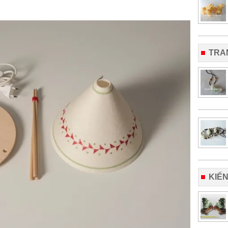
TRA
KIẾ