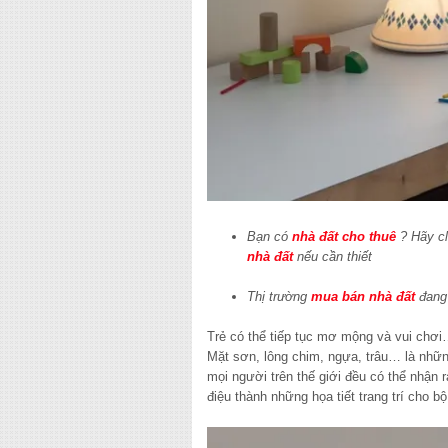
Bạn có
nhà đất cho thuê
? Hãy cl
nhà đất
nếu cần thiết
Thị trường
mua bán nhà đất
đang 
Trẻ có thể tiếp tục mơ mộng và vui chơ
Mặt sơn, lông chim, ngựa, trâu… là những
mọi người trên thế giới đều có thể nhận 
điệu thành những họa tiết trang trí cho 