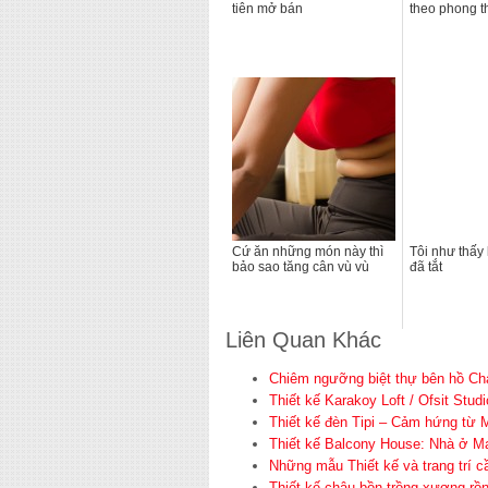
tiên mở bán
theo phong t
Cứ ăn những món này thì
Tôi như thấy
bảo sao tăng cân vù vù
đã tắt
Liên Quan Khác
Chiêm ngưỡng biệt thự bên hồ Ch
Thiết kế Karakoy Loft / Ofsit Stu
Thiết kế đèn Tipi – Cảm hứng từ M
Thiết kế Balcony House: Nhà ở Ma
Những mẫu Thiết kế và trang trí c
Thiết kế chậu bồn trồng xương rồn