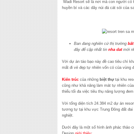
Wadi Resort sẽ là nơi mà con người có t
huyền bí và các dãy núi đá cát sỏi của
Ban đang nghiên cứ thị trường
bất
đây để cập nhất tin
nha dat
mới n
Với dự án táo bạo này đề cao tiêu chí k
mất đi vẻ đẹp tự nhiên vốn có của vùng đ
Kiến trúc
của những
biệt thự
tại khu res
cũng như khả năng làm mát tự nhiên của 
thiểu tối đa việc tiêu thụ năng lượng đem
Với tổng diện tích 24.384 m2 dự án reso
tương tự tại khu vực Trung Đông đất đai
nghiệt.
Dưới đây là một số hình ảnh phác thảo c
Design
giới thiệu
: