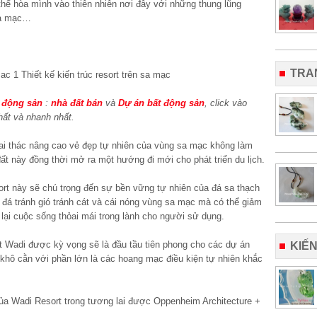
hể hòa mình vào thiên nhiên nơi đây với những thung lũng
 sa mạc…
TRA
 động sản
:
nhà đất bán
và
Dự án bất động sản
, click vào
hất và nhanh nhất.
hai thác nâng cao vẻ đẹp tự nhiên của vùng sa mạc không làm
ất này đồng thời mở ra một hướng đi mới cho phát triển du lịch.
ort này sẽ chú trọng đến sự bền vững tự nhiên của đá sa thạch
đá tránh gió tránh cát và cái nóng vùng sa mạc mà có thể giảm
 lại cuộc sống thỏai mái trong lành cho người sử dụng.
rt Wadi được kỳ vọng sẽ là đầu tầu tiên phong cho các dự án
KIẾ
 khô cằn với phần lớn là các hoang mạc điều kiện tự nhiên khắc
ủa Wadi Resort trong tương lai được Oppenheim Architecture +