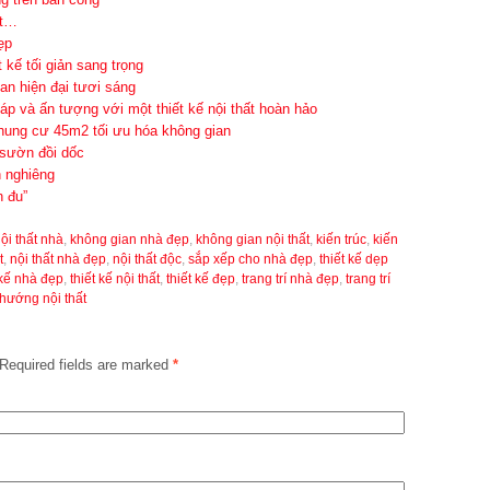
ật…
ẹp
t kế tối giản sang trọng
an hiện đại tươi sáng
p và ấn tượng với một thiết kế nội thất hoàn hảo
chung cư 45m2 tối ưu hóa không gian
ườn đồi dốc
n nghiêng
h đu”
nội thất nhà
,
không gian nhà đẹp
,
không gian nội thất
,
kiến trúc
,
kiến
t
,
nội thất nhà đẹp
,
nội thất độc
,
sắp xếp cho nhà đẹp
,
thiết kế dẹp
 kế nhà đẹp
,
thiết kế nội thất
,
thiết kế đẹp
,
trang trí nhà đẹp
,
trang trí
hướng nội thất
Required fields are marked
*