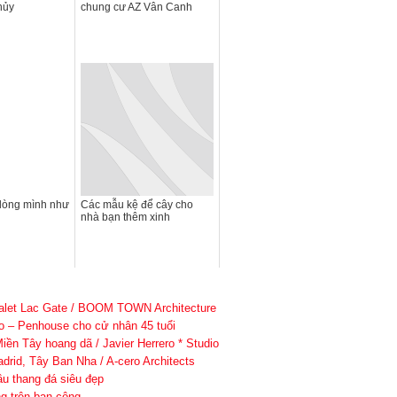
hủy
chung cư AZ Vân Canh
 lòng mình như
Các mẫu kệ để cây cho
nhà bạn thêm xinh
alet Lac Gate / BOOM TOWN Architecture
dio – Penhouse cho cử nhân 45 tuổi
iền Tây hoang dã / Javier Herrero * Studio
drid, Tây Ban Nha / A-cero Architects
ầu thang đá siêu đẹp
g trên ban công