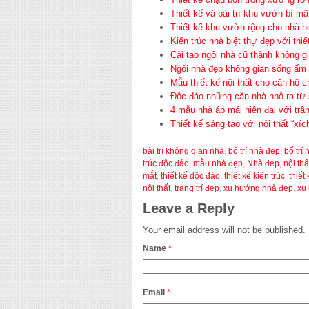
Thiết kế và bài trí khu vườn bí m
Thiết kế khu vườn rộng cho nhà h
Kiến trúc nhà biệt thự đẹp với thiế
Cải tạo ngôi nhà cũ thành không gi
Ngôi nhà đẹp không gian sống ấm á
Mẫu thiết kế nội thất cho căn hộ 
Độc đáo những căn nhà nhô ra từ s
4 mẫu nhà áp mái hiện đại với trầ
Thiết kế sáng tạo với nội thất “xíc
bài trí không gian nhà
,
bố trí nhà đẹp
,
bố trí 
trúc độc đáo
,
mẫu nhà đẹp
,
Nhà đẹp
,
nội thấ
mắt
,
thiết kế dộc đáo
,
thiết kế kiến trúc
,
thiết
nội thất
,
trang trí đẹp
,
xu hướng nhà đẹp
,
xu 
Leave a Reply
Your email address will not be published.
Name
*
Email
*