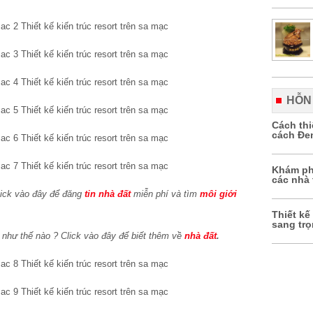
HỖN
Cách th
cách Đe
Khám ph
các nhà 
ick vào đây để đăng
tin nhà đất
miễn phí và tìm
môi giới
Thiết kế
sang tr
như thế nào ? Click vào đây để biết thêm về
nhà đất
.