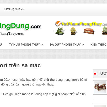
LIÊN HỆ NHANH
»
»
ỆU
TỲ HƯU PHONG THỦY
ĐÁ QUÝ PHONG THỦY
KIẾN THỨC
sort trên sa mạc
TƯỢ
ăm 2014 resort này bao gồm 47
biệt thự
sang trọng được bố trí
 động của lòai người thời nguyên thủy.
+ Design được mô tả là “cung cấp một giải pháp thiết kế sinh