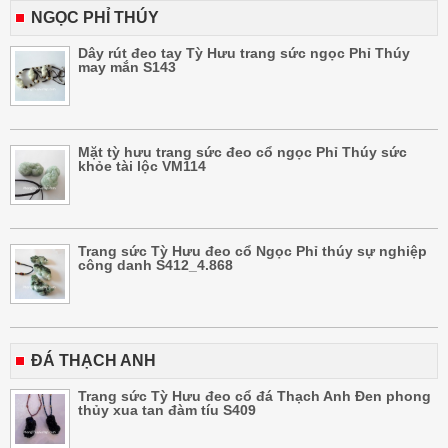
NGỌC PHỈ THÚY
Dây rút đeo tay Tỳ Hưu trang sức ngọc Phỉ Thúy
may mắn S143
Mặt tỳ hưu trang sức đeo cổ ngọc Phỉ Thúy sức
khỏe tài lộc VM114
Trang sức Tỳ Hưu đeo cổ Ngọc Phỉ thúy sự nghiệp
công danh S412_4.868
ĐÁ THẠCH ANH
Trang sức Tỳ Hưu đeo cổ đá Thạch Anh Đen phong
thủy xua tan đàm tíu S409