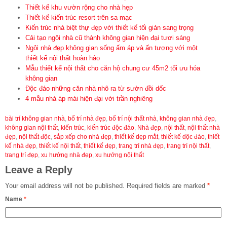
Thiết kế khu vườn rộng cho nhà hẹp
Thiết kế kiến trúc resort trên sa mạc
Kiến trúc nhà biệt thự đẹp với thiết kế tối giản sang trọng
Cải tạo ngôi nhà cũ thành không gian hiện đại tươi sáng
Ngôi nhà đẹp không gian sống ấm áp và ấn tượng với một
thiết kế nội thất hoàn hảo
Mẫu thiết kế nội thất cho căn hộ chung cư 45m2 tối ưu hóa
không gian
Độc đáo những căn nhà nhô ra từ sườn đồi dốc
4 mẫu nhà áp mái hiện đại với trần nghiêng
bài trí không gian nhà
,
bố trí nhà đẹp
,
bố trí nội thất nhà
,
không gian nhà đẹp
,
không gian nội thất
,
kiến trúc
,
kiến trúc độc đáo
,
Nhà đẹp
,
nội thất
,
nội thất nhà
đẹp
,
nội thất độc
,
sắp xếp cho nhà đẹp
,
thiết kế dẹp mắt
,
thiết kế dộc đáo
,
thiết
kế nhà đẹp
,
thiết kế nội thất
,
thiết kế đẹp
,
trang trí nhà đẹp
,
trang trí nội thất
,
trang trí đẹp
,
xu hướng nhà đẹp
,
xu hướng nội thất
Leave a Reply
Your email address will not be published.
Required fields are marked
*
Name
*