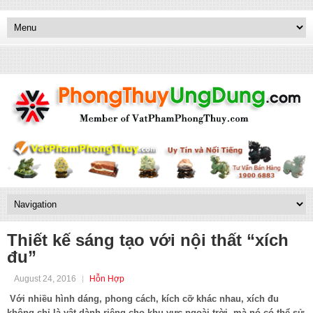
Thiết kế sáng tạo với nội thất “xích
đu”
August 24, 2016
Hỗn Hợp
Với nhiều hình dáng, phong cách, kích cỡ khác nhau, xích đu
không chỉ là vật dành riêng cho khu vực ngoài trời, mà nó có thể sử