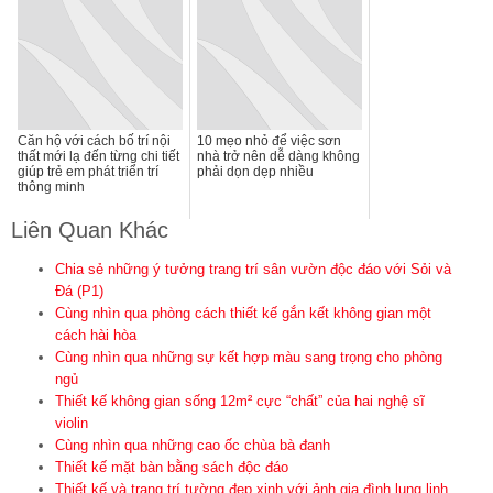
Căn hộ với cách bố trí nội
10 mẹo nhỏ để việc sơn
thất mới lạ đến từng chi tiết
nhà trở nên dễ dàng không
giúp trẻ em phát triển trí
phải dọn dẹp nhiều
thông minh
Liên Quan Khác
Chia sẻ những ý tưởng trang trí sân vườn độc đáo với Sỏi và
Đá (P1)
Cùng nhìn qua phòng cách thiết kế gắn kết không gian một
cách hài hòa
Cùng nhìn qua những sự kết hợp màu sang trọng cho phòng
ngủ
Thiết kế không gian sống 12m² cực “chất” của hai nghệ sĩ
violin
Cùng nhìn qua những cao ốc chùa bà đanh
Thiết kế mặt bàn bằng sách độc đáo
Thiết kế và trang trí tường đẹp xinh với ảnh gia đình lung linh