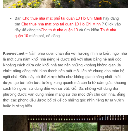
Bạn
Cho thuê nhà mặt phố tại quận 10 Hồ Chí Minh
hay đang
tìm
Cho thue nha mat pho tai quan 10 Ho Chi Minh
? Click vào
đây để đăng tin
Cho thuê nhà quận 10
và tìm kiếm
Thuê nhà
quận 10
miễn phí, dễ dàng.
Kienviet.net –
Nằm phía dưới chân đồi với hướng nhìn ra biển, ngôi nhà
là một cụm năm khối nhà riêng lẻ được nối với nhau bằng hệ mái dốc.
Khoảng cách giữa các khối nhà tạo nên những khoảng không gian đa
chức năng đồng thời hình thành nên một mối liên hệ chung cho toàn bộ
ngôi nhà. Điều này có thể được hiểu như không gian không nhất thiết
được tạo bởi bốn bức tường xung quanh mà còn là từ cảm giác khoảng
cách từ người sử dụng đến với sự vật. Gỗ, đá, những vật dụng địa
phương được vận dụng nhằm mang sự thô mộc đến cho căn nhà, đồng
thời các phòng đều được bố trí để có những góc nhìn riêng tư ra vườn
hoặc hướng biển.