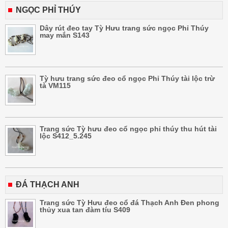
NGỌC PHỈ THÚY
Dây rút đeo tay Tỳ Hưu trang sức ngọc Phỉ Thúy
may mắn S143
Tỳ hưu trang sức đeo cổ ngọc Phỉ Thúy tài lộc trừ
tà VM115
Trang sức Tỳ hưu đeo cổ ngọc phỉ thúy thu hút tài
lộc S412_5.245
ĐÁ THẠCH ANH
Trang sức Tỳ Hưu đeo cổ đá Thạch Anh Đen phong
thủy xua tan đàm tíu S409