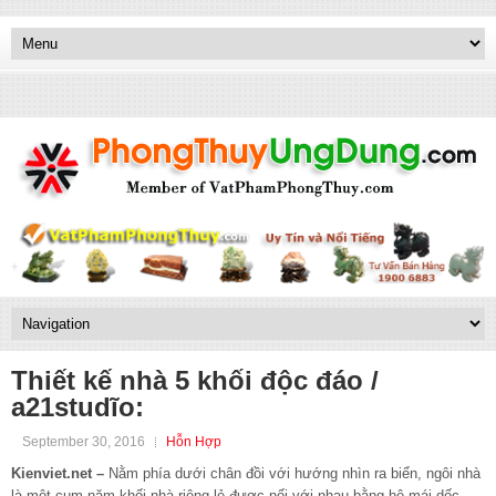
Thiết kế nhà 5 khối độc đáo /
a21studĩo:
September 30, 2016
Hỗn Hợp
Kienviet.net –
Nằm phía dưới chân đồi với hướng nhìn ra biển, ngôi nhà
là một cụm năm khối nhà riêng lẻ được nối với nhau bằng hệ mái dốc.