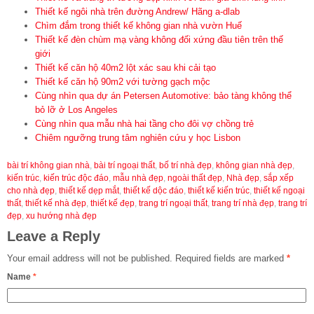
Thiết kế ngôi nhà trên đường Andrew/ Hãng a-dlab
Chìm đắm trong thiết kế không gian nhà vườn Huế
Thiết kế đèn chùm mạ vàng không đối xứng đầu tiên trên thế
giới
Thiết kế căn hộ 40m2 lột xác sau khi cải tạo
Thiết kế căn hộ 90m2 với tường gạch mộc
Cùng nhìn qua dự án Petersen Automotive: bảo tàng không thể
bỏ lỡ ở Los Angeles
Cùng nhìn qua mẫu nhà hai tầng cho đôi vợ chồng trẻ
Chiêm ngưỡng trung tâm nghiên cứu y học Lisbon
bài trí không gian nhà
,
bài trí ngoại thất
,
bố trí nhà đẹp
,
không gian nhà đẹp
,
kiến trúc
,
kiến trúc độc đáo
,
mẫu nhà đẹp
,
ngoài thất đẹp
,
Nhà đẹp
,
sắp xếp
cho nhà đẹp
,
thiết kế dẹp mắt
,
thiết kế dộc đáo
,
thiết kế kiến trúc
,
thiết kế ngoại
thất
,
thiết kế nhà đẹp
,
thiết kế đẹp
,
trang trí ngoại thất
,
trang trí nhà đẹp
,
trang trí
đẹp
,
xu hướng nhà đẹp
Leave a Reply
Your email address will not be published.
Required fields are marked
*
Name
*