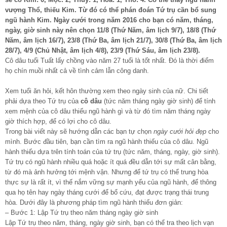
vượng Thổ, thiếu Kim. Từ đó có thể phán đoán Tứ trụ cần bổ sung
ngũ hành Kim. Ngày cưới trong năm 2016 cho bạn có năm, tháng,
ngày, giờ sinh này nên chọn 11/8 (Thứ Năm, âm lịch 9/7), 18/8 (Thứ
Năm, âm lịch 16/7), 23/8 (Thứ Ba, âm lịch 21/7), 30/8 (Thứ Ba, âm lịch
28/7), 4/9 (Chủ Nhật, âm lịch 4/8), 23/9 (Thứ Sáu, âm lịch 23/8).
Cô dâu tuổi Tuất lấy chồng vào năm 27 tuổi là tốt nhất. Đó là thời điểm
họ chín muồi nhất cả về tình cảm lẫn công danh.
Xem tuổi ăn hỏi, kết hôn thường xem theo ngày sinh của nữ. Chi tiết
phải dựa theo Tứ trụ của
cô dâu
(tức năm tháng ngày giờ sinh) để tính
xem mệnh của cô dâu thiếu ngũ hành gì và từ đó tìm năm tháng ngày
giờ thích hợp, để có lợi cho cô dâu.
Trong bài viết này sẽ hướng dẫn các bạn tự chọn
ngày cưới hỏi đẹp
cho
mình. Bước đầu tiên, bạn cần tìm ra ngũ hành thiếu của cô dâu. Ngũ
hành thiếu dựa trên tính toán của tứ trụ (tức năm, tháng, ngày, giờ sinh).
Tứ trụ có ngũ hành nhiều quá hoặc ít quá đều dẫn tới sự mất cân bằng,
từ đó mà ảnh hưởng tới mệnh vận. Nhưng để tứ trụ có thể trung hòa
thực sự là rất ít, vì thế nắm vững sự mạnh yếu của ngũ hành, để thông
qua họ tên hay ngày tháng cưới để bổ cứu, đạt được trạng thái trung
hòa. Dưới đây là phương pháp tìm ngũ hành thiếu đơn giản:
– Bước 1: Lập Tứ trụ theo năm tháng ngày giờ sinh
Lập Tứ trụ theo năm, tháng, ngày giờ sinh, bạn có thể tra theo lịch vạn