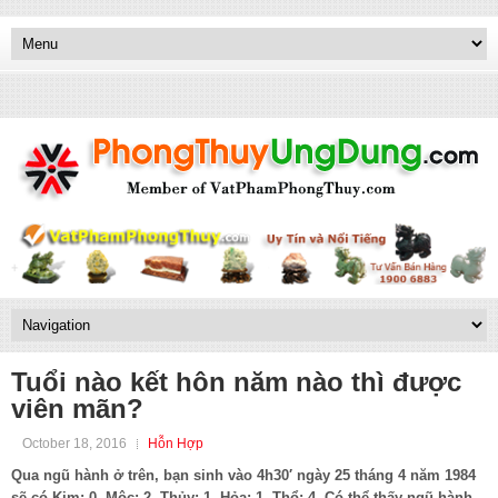
Tuổi nào kết hôn năm nào thì được
viên mãn?
October 18, 2016
Hỗn Hợp
Qua ngũ hành ở trên, bạn sinh vào 4h30′ ngày 25 tháng 4 năm 1984
sẽ có Kim: 0, Mộc: 2, Thủy: 1, Hỏa: 1, Thổ: 4. Có thể thấy ngũ hành