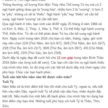
Thông thường, số lượng Kim Mộc Thủy Hỏa Thổ trong Tứ trụ mà có 2
ngũ hành giống nhau gọi là “trung hòa”, nhiều hơn 2 là “vượng”, ít hơn 2
là “yếu”, không có sẽ là “thiếu”. Ngũ hành “yếu” hay “thiếu” sẽ cần bổ
sung; ngũ hành “vượng” sẽ cần tiết bớt.
Qua ngũ hành ở trên, bạn sinh vào 4h30′ ngày 25 tháng 4 năm 1984 sẽ
có Kim: 0, Mộc: 2, Thủy: 1, Hỏa: 1, Thổ: 4. Có thể thấy ngũ hành vượng
Thổ, thiếu Kim. Từ đó có thể phán đoán Tứ trụ cần bổ sung ngũ hành
Kim. Ngày cưới trong năm 2016 cho bạn có năm, tháng, ngày, giờ sinh
này nên chọn 11/8 (Thứ Năm, âm lịch 9/7), 18/8 (Thứ Năm, âm lịch 16/7),
23/8 (Thứ Ba, âm lịch 21/7), 30/8 (Thứ Ba, âm lịch 28/7), 4/9 (Chủ Nhật,
âm lịch 4/8), 23/9 (Thứ Sáu, âm lịch 23/8).
Dưới đây là ngày đẹp để cưới hỏi cho
12 con giáp
trong năm Bính Thân
2016 (bấm vào từng tuổi để xem). Các bạn chỉ cần tìm ra ngũ hành thiếu
của mình như trên, từ đó ứng với các liệt kê dưới đây mà chọn ngày cho
phù hợp. Chúc các bạn hạnh phúc.
Tuổi nào kết hôn năm nào thì được viên mãn?
Tuổi Tý
Năm Mão sẽ là thời điểm kết hôn tốt nhất cho tuổi Tý, ngoài ra, nếu kết
hôn vào năm Dậu, người tuổi Tý sẽ phát vận đào hoa, nhân duyên đặc
biệt tốt. Nếu muốn tìm một bến đỗ hạnh phúc cho mình hãy lợi dụng hai
thời điểm này bạn nhé. Những tuổi phù hợp với tuổi Tý là Thân, Thìn,
Sửu.