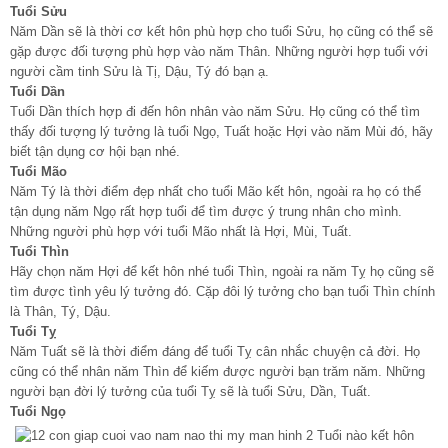
Tuổi Sửu
Năm Dần sẽ là thời cơ kết hôn phù hợp cho tuổi Sửu, họ cũng có thể sẽ
gặp được đối tượng phù hợp vào năm Thân. Những người hợp tuổi với
người cầm tinh Sửu là Tị, Dậu, Tý đó bạn ạ.
Tuổi Dần
Tuổi Dần thích hợp đi đến hôn nhân vào năm Sửu. Họ cũng có thể tìm
thấy đối tượng lý tưởng là tuổi Ngọ, Tuất hoặc Hợi vào năm Mùi đó, hãy
biết tận dụng cơ hội bạn nhé.
Tuổi Mão
Năm Tý là thời điểm đẹp nhất cho tuổi Mão kết hôn, ngoài ra họ có thể
tận dụng năm Ngọ rất hợp tuổi để tìm được ý trung nhân cho mình.
Những người phù hợp với tuổi Mão nhất là Hợi, Mùi, Tuất.
Tuổi Thìn
Hãy chọn năm Hợi để kết hôn nhé tuổi Thìn, ngoài ra năm Tỵ họ cũng sẽ
tìm được tình yêu lý tưởng đó. Cặp đôi lý tưởng cho bạn tuổi Thìn chính
là Thân, Tý, Dậu.
Tuổi Tỵ
Năm Tuất sẽ là thời điểm đáng để tuổi Tỵ cân nhắc chuyện cả đời. Họ
cũng có thể nhân năm Thìn để kiếm được người bạn trăm năm. Những
người bạn đời lý tưởng của tuổi Tỵ sẽ là tuổi Sửu, Dần, Tuất.
Tuổi Ngọ