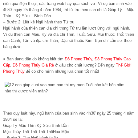
niên qua điện thoại, các trang web hay qua sách vở. Ví dụ bạn sinh vào
4h30′ ngày 25 tháng 4 năm 1984, thì tứ trụ theo can chi là Giáp Tý – Mậu
Thìn – Kỷ Sửu – Bính Dần.
– Bước 2: Liệt kê Ngũ hành theo Tứ trụ
Ngũ hành của thiên can địa chi trong Tứ trụ lần lượt ứng với ngũ hành.
Ví dụ thiên can Mậu, Kỷ và địa chi Thìn, Tuất, Sửu, Mùi thuộc Thổ; thiên
can Canh, Tân và địa chi Thân, Dậu sẽ thuộc Kim. Bạn chỉ cần soi theo
bảng dưới:
♦ Bạn đang đắn đo không biết tìm
Đồ Phong Thủy
,
Đồ Phong Thủy Cao
Cấp
,
Đồ Phong Thủy Giá Rẻ
ở đâu cho chất lượng? Đến ngay
Thế Giới
Phong Thủy
để có cho mình những lựa chọn tốt nhất!
Theo quy luật này, ngũ hành của bạn sinh vào 4h30′ ngày 25 tháng 4 năm
1984 sẽ là:
Giáp Tý Mậu Thìn Kỷ Sửu Bính Dần
Mộc Thủy Thổ Thổ Thổ ThổHỏa Mộc
– Bước 3: Tìm Ngũ hành thiếu