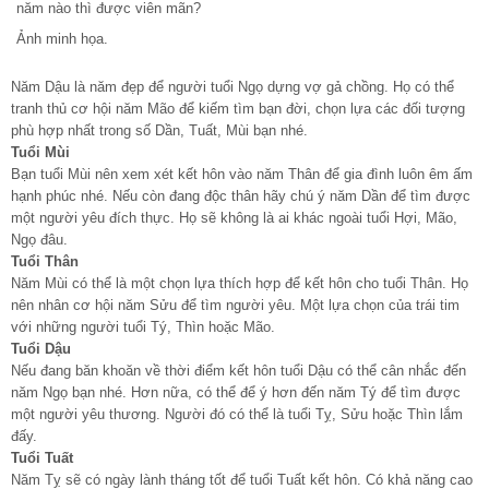
Ảnh minh họa.
Năm Dậu là năm đẹp để người tuổi Ngọ dựng vợ gả chồng. Họ có thể
tranh thủ cơ hội năm Mão để kiếm tìm bạn đời, chọn lựa các đối tượng
phù hợp nhất trong số Dần, Tuất, Mùi bạn nhé.
Tuổi Mùi
Bạn tuổi Mùi nên xem xét kết hôn vào năm Thân để gia đình luôn êm ấm
hạnh phúc nhé. Nếu còn đang độc thân hãy chú ý năm Dần để tìm được
một người yêu đích thực. Họ sẽ không là ai khác ngoài tuổi Hợi, Mão,
Ngọ đâu.
Tuổi Thân
Năm Mùi có thể là một chọn lựa thích hợp để kết hôn cho tuổi Thân. Họ
nên nhân cơ hội năm Sửu để tìm người yêu. Một lựa chọn của trái tim
với những người tuổi Tý, Thìn hoặc Mão.
Tuổi Dậu
Nếu đang băn khoăn về thời điểm kết hôn tuổi Dậu có thể cân nhắc đến
năm Ngọ bạn nhé. Hơn nữa, có thể để ý hơn đến năm Tý để tìm được
một người yêu thương. Người đó có thể là tuổi Tỵ, Sửu hoặc Thìn lắm
đấy.
Tuổi Tuất
Năm Tỵ sẽ có ngày lành tháng tốt để tuổi Tuất kết hôn. Có khả năng cao