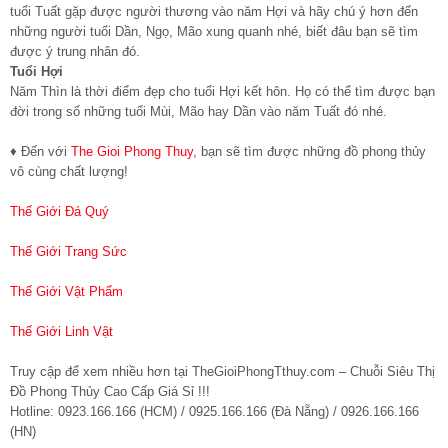
tuổi Tuất gặp được người thương vào năm Hợi và hãy chú ý hơn đến
những người tuổi Dần, Ngọ, Mão xung quanh nhé, biết đâu bạn sẽ tìm
được ý trung nhân đó.
Tuổi Hợi
Năm Thìn là thời điểm đẹp cho tuổi Hợi kết hôn. Họ có thể tìm được bạn
đời trong số những tuổi Mùi, Mão hay Dần vào năm Tuất đó nhé.
♦ Đến với
The Gioi Phong Thuy
, bạn sẽ tìm được những đồ phong thủy
vô cùng chất lượng!
Thế Giới Đá Quý
Thế Giới Trang Sức
Thế Giới Vật Phẩm
Thế Giới Linh Vật
Truy cập để xem nhiều hơn tại TheGioiPhongTthuy.com – Chuỗi Siêu Thị
Đồ Phong Thủy Cao Cấp Giá Sỉ !!!
Hotline: 0923.166.166 (HCM) / 0925.166.166 (Đà Nẵng) / 0926.166.166
(HN)