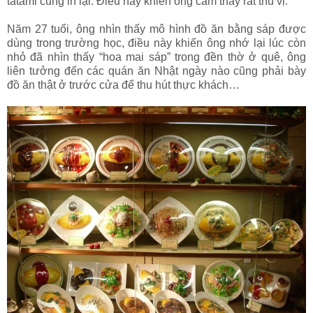
tatami cũng in lại. Điều này khiến ông cảm thấy rất thú vị.
Năm 27 tuổi, ông nhìn thấy mô hình đồ ăn bằng sáp được
dùng trong trường học, điều này khiến ông nhớ lại lúc còn
nhỏ đã nhìn thấy “hoa mai sáp” trong đền thờ ở quê, ông
liên tưởng đến các quán ăn Nhật ngày nào cũng phải bày
đồ ăn thật ở trước cửa để thu hút thực khách…