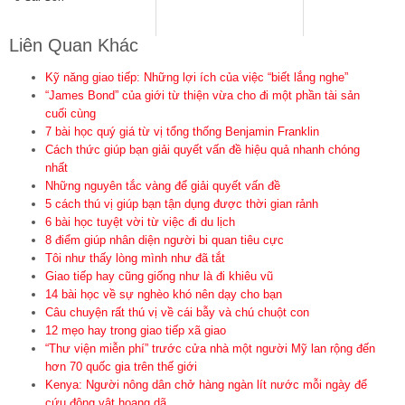
Liên Quan Khác
Kỹ năng giao tiếp: Những lợi ích của việc “biết lắng nghe”
“James Bond” của giới từ thiện vừa cho đi một phần tài sản
cuối cùng
7 bài học quý giá từ vị tổng thống Benjamin Franklin
Cách thức giúp bạn giải quyết vấn đề hiệu quả nhanh chóng
nhất
Những nguyên tắc vàng để giải quyết vấn đề
5 cách thú vị giúp bạn tận dụng được thời gian rảnh
6 bài học tuyệt vời từ việc đi du lịch
8 điểm giúp nhân diện người bi quan tiêu cực
Tôi như thấy lòng mình như đã tắt
Giao tiếp hay cũng giống như là đi khiêu vũ
14 bài học về sự nghèo khó nên dạy cho bạn
Câu chuyện rất thú vị về cái bẫy và chú chuột con
12 mẹo hay trong giao tiếp xã giao
“Thư viện miễn phí” trước cửa nhà một người Mỹ lan rộng đến
hơn 70 quốc gia trên thế giới
Kenya: Người nông dân chở hàng ngàn lít nước mỗi ngày để
cứu động vật hoang dã