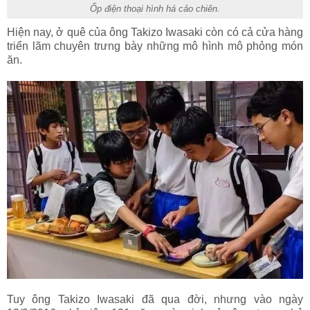
Ốp điện thoại hình há cảo chiên.
Hiện nay, ở quê của ông Takizo Iwasaki còn có cả cửa hàng
triển lãm chuyên trưng bày những mô hình mô phỏng món
ăn.
Tuy ông Takizo Iwasaki đã qua đời, nhưng vào ngày