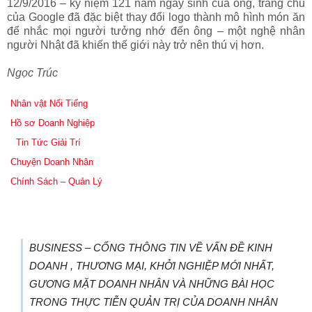
12/9/2016 – kỷ niệm 121 năm ngày sinh của ông, trang chủ
của Google đã đặc biệt thay đổi logo thành mô hình món ăn
để nhắc mọi người tưởng nhớ đến ông – một nghệ nhân
người Nhật đã khiến thế giới này trở nên thú vị hơn.
Ngọc Trúc
Nhân vật Nổi Tiếng
Hồ sơ Doanh Nghiệp
Tin Tức Giải Trí
Chuyện Doanh Nhân
Chính Sách – Quản Lý
BUSINESS – CỔNG THÔNG TIN VỀ VẤN ĐỀ KINH
DOANH , THƯƠNG MẠI, KHỞI NGHIỆP MỚI NHẤT,
GƯƠNG MẶT DOANH NHÂN VÀ NHỮNG BÀI HỌC
TRONG THỰC TIỄN QUẢN TRỊ CỦA DOANH NHÂN