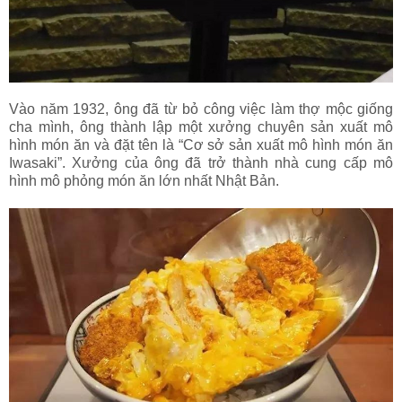
Vào năm 1932, ông đã từ bỏ công việc làm thợ mộc giống
cha mình, ông thành lập một xưởng chuyên sản xuất mô
hình món ăn và đặt tên là “Cơ sở sản xuất mô hình món ăn
Iwasaki”. Xưởng của ông đã trở thành nhà cung cấp mô
hình mô phỏng món ăn lớn nhất Nhật Bản.