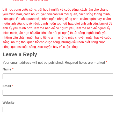
bài học trong cuộc sống
,
bài học ý nghĩa về cuộc sống
,
cách làm cho chàng
yêu mình hơn
,
cách nói chuyện với con trai mới quen
,
cách sống thông minh
,
cảm giác lần đầu quan hệ
,
châm ngôn bằng tiếng anh
,
châm ngôn hay
,
châm
ngôn tình yêu
,
chuyện đời
,
danh ngôn tục ngữ hay
,
giới tinh tình yêu
,
làm gì để
anh ấy yêu mình hơn
,
làm thế nào để có người yêu
,
làm thế nào để người ấy
thích mình
,
lần hẹn hò đầu tiên nên nói gì
,
nghệ thuât sống
,
nghệ thuật yêu
,
những câu châm ngôn bang tiếng anh
,
những mẩu chuyện ngắn hay về cuộc
sống
,
những thói quen tốt cho cuộc sống
,
những điều nên biết trong cuộc
sống
,
quotes cuộc sống
,
đọc truyện hay về cuộc sống
Leave a Reply
Your email address will not be published.
Required fields are marked
*
Name
*
Email
*
Website