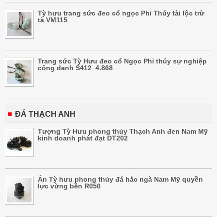
Tỳ hưu trang sức đeo cổ ngọc Phỉ Thúy tài lộc trừ
tà VM115
Trang sức Tỳ Hưu đeo cổ Ngọc Phỉ thúy sự nghiệp
công danh S412_4.868
ĐÁ THẠCH ANH
Tượng Tỳ Hưu phong thủy Thạch Anh đen Nam Mỹ
kinh doanh phát đạt DT202
Ấn Tỳ hưu phong thủy đá hắc ngà Nam Mỹ quyền
lực vừng bền R050