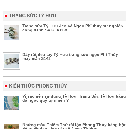
TRANG SỨC TỲ HƯU
Trang sức Tỳ Hưu đeo cổ Ngọc Phỉ thúy sự nghiệp
công danh S412_4.868
Dây rút đeo tay Tỳ Hưu trang sức ngọc Phỉ Thúy
may mắn S143
KIẾN THỨC PHONG THỦY
Vì sao nên sử dụng Tỳ Hưu, Trang Sức Tỳ Hưu bằng
đá ngọc quý tự nhiên ?
Những mẫu Thiềm Thừ tài lộc Phong Thủy bằng bột
đá tuyệt đẹp, linh vật số 2 sau Tỳ Hưu