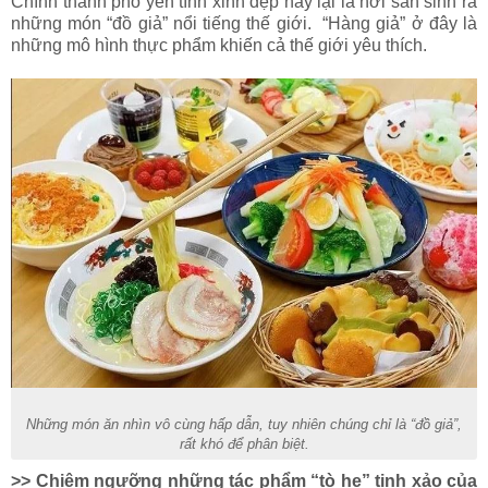
Chính thành phố yên tĩnh xinh đẹp này lại là nơi sản sinh ra
những món “đồ giả” nổi tiếng thế giới. “Hàng giả” ở đây là
những mô hình thực phẩm khiến cả thế giới yêu thích.
Những món ăn nhìn vô cùng hấp dẫn, tuy nhiên chúng chỉ là “đồ giả”,
rất khó để phân biệt.
>> Chiêm ngưỡng những tác phẩm “tò he” tinh xảo của