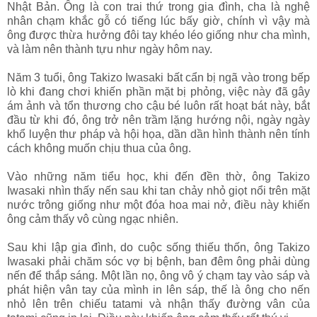
Nhật Bản. Ông là con trai thứ trong gia đình, cha là nghệ
nhân chạm khắc gỗ có tiếng lúc bấy giờ, chính vì vậy mà
ông được thừa hưởng đôi tay khéo léo giống như cha mình,
và làm nên thành tựu như ngày hôm nay.
Năm 3 tuổi, ông Takizo Iwasaki bất cẩn bị ngã vào trong bếp
lò khi đang chơi khiến phần mặt bị phỏng, việc này đã gây
ám ảnh và tổn thương cho cậu bé luôn rất hoạt bát này, bắt
đầu từ khi đó, ông trở nên trầm lặng hướng nội, ngày ngày
khổ luyện thư pháp và hội họa, dần dần hình thành nên tính
cách không muốn chịu thua của ông.
Vào những năm tiểu học, khi đến đền thờ, ông Takizo
Iwasaki nhìn thấy nến sau khi tan chảy nhỏ giọt nổi trên mặt
nước trông giống như một đóa hoa mai nở, điều này khiến
ông cảm thấy vô cùng ngạc nhiên.
Sau khi lập gia đình, do cuộc sống thiếu thốn, ông Takizo
Iwasaki phải chăm sóc vợ bị bệnh, ban đêm ông phải dùng
nến để thắp sáng. Một lần nọ, ông vô ý chạm tay vào sáp và
phát hiện vân tay của mình in lên sáp, thế là ông cho nến
nhỏ lên trên chiếu tatami và nhận thấy đường vân của