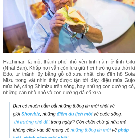
Hachiman là một thành phố nhỏ yên tĩnh nằm ở tỉnh Gifu
(Nhật Bản). Khắp nơi vẫn còn lưu giữ hơi hướng của thời kì
Edo, từ thành lũy bằng gỗ cổ xưa nhất, cho đến hồ Sota
Mizu trong vắt nhìn thấy được tận tới đáy, điệu múa Gujo
mùa hè, cảng Shimizu trên sông, hay những con đường cổ,
những căn nhà nhỏ và con đường đá cổ xưa.
Bạn có muốn nắm bắt những thông tin mới nhất về
giới
Showbiz
,
những
điểm du lịch mới
về cuộc sống,
thị trường nhà đất
trong ngày? Còn chần chừ gì nữa mà
không click vào để mang về
những thông tin mới
về
pháp
luật
,
chính sách mới nhất
!