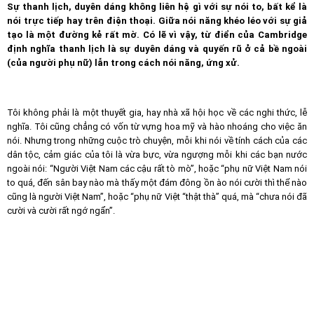
Sự thanh lịch, duyên dáng không liên hệ gì với sự nói to, bất kể là
nói trực tiếp hay trên điện thoại. Giữa nói năng khéo léo với sự giả
tạo là một đường kẻ rất mờ. Có lẽ vì vậy, từ điển của Cambridge
định nghĩa thanh lịch là sự duyên dáng và quyến rũ ở cả bề ngoài
(của người phụ nữ) lẫn trong cách nói năng, ứng xử.
Tôi không phải là một thuyết gia, hay nhà xã hội học về các nghi thức, lễ
nghĩa. Tôi cũng chẳng có vốn từ vựng hoa mỹ và hào nhoáng cho việc ăn
nói. Nhưng trong những cuộc trò chuyện, mỗi khi nói về tính cách của các
dân tộc, cảm giác của tôi là vừa bực, vừa ngượng mỗi khi các bạn nước
ngoài nói: “Người Việt Nam các cậu rất tò mò”, hoặc “phụ nữ Việt Nam nói
to quá, đến sân bay nào mà thấy một đám đông ồn ào nói cười thì thể nào
cũng là người Việt Nam”, hoặc “phụ nữ Việt “thật thà” quá, mà “chưa nói đã
cười và cười rất ngớ ngẩn”.