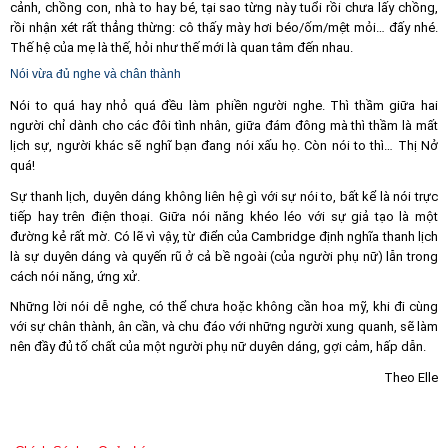
cảnh, chồng con, nhà to hay bé, tại sao từng này tuổi rồi chưa lấy chồng,
rồi nhận xét rất thẳng thừng: cô thấy mày hơi béo/ốm/mệt mỏi… đấy nhé.
Thế hệ của mẹ là thế, hỏi như thế mới là quan tâm đến nhau.
Nói vừa đủ nghe và chân thành
Nói to quá hay nhỏ quá đều làm phiền người nghe. Thì thầm giữa hai
người chỉ dành cho các đôi tình nhân, giữa đám đông mà thì thầm là mất
lịch sự, người khác sẽ nghĩ bạn đang nói xấu họ. Còn nói to thì… Thị Nở
quá!
Sự thanh lịch, duyên dáng không liên hệ gì với sự nói to, bất kể là nói trực
tiếp hay trên điện thoại. Giữa nói năng khéo léo với sự giả tạo là một
đường kẻ rất mờ. Có lẽ vì vậy, từ điển của Cambridge định nghĩa thanh lịch
là sự duyên dáng và quyến rũ ở cả bề ngoài (của người phụ nữ) lẫn trong
cách nói năng, ứng xử.
Những lời nói dễ nghe, có thể chưa hoặc không cần hoa mỹ, khi đi cùng
với sự chân thành, ân cần, và chu đáo với những người xung quanh, sẽ làm
nên đầy đủ tố chất của một người phụ nữ duyên dáng, gợi cảm, hấp dẫn.
Theo Elle