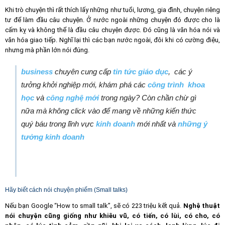
Khi trò chuyện thì rất thích lấy những như tuổi, lương, gia đình, chuyện riêng
tư để làm đầu câu chuyện. Ở nước ngoài những chuyện đó được cho là
cấm kỵ và không thể là đầu câu chuyện được. Đó cũng là văn hóa nói và
văn hóa giao tiếp. Nghĩ lại thì các bạn nước ngoài, đôi khi có cường điệu,
nhưng mà phần lớn nói đúng.
business
chuyên cung cấp
tin tức giáo dục
, các ý
tưởng khởi nghiệp mới,
khám phá các
công trình khoa
học
và
công nghệ mới
trong ngày? Còn chần chừ gì
nữa mà không click vào để mang về những kiến thức
quý báu trong lĩnh vực
kinh doanh
mới nhất và
những ý
tưởng kinh doanh
Hãy biết cách nói chuyện phiếm (Small talks)
Nếu bạn Google “How to small talk”, sẽ có 223 triệu kết quả.
Nghệ thuật
nói chuyện cũng giống như khiêu vũ, có tiến, có lùi, có cho, có