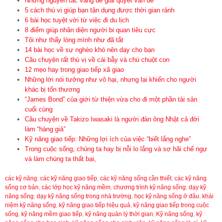
Những nguyên tắc vàng để giải quyết vấn đề
5 cách thú vị giúp bạn tận dụng được thời gian rảnh
6 bài học tuyệt vời từ việc đi du lịch
8 điểm giúp nhân diện người bi quan tiêu cực
Tôi như thấy lòng mình như đã tắt
14 bài học về sự nghèo khó nên dạy cho bạn
Câu chuyện rất thú vị về cái bẫy và chú chuột con
12 mẹo hay trong giao tiếp xã giao
Những lời nói tưởng như vô hại, nhưng lại khiến cho người
khác bị tổn thương
“James Bond” của giới từ thiện vừa cho đi một phần tài sản
cuối cùng
Câu chuyện về Takizo Iwasaki là người đàn ông Nhật cả đời
làm “hàng giả”
Kỹ năng giao tiếp: Những lợi ích của việc “biết lắng nghe”
Trong cuộc sống, chúng ta hay bị nỗi lo lắng và sợ hãi chế ngự
và làm chúng ta thất bại,
các kỹ năng
,
các kỹ năng giao tiếp
,
các kỹ năng sống cần thiết
,
các kỹ năng
sống cơ bản
,
các lớp học kỹ năng mềm
,
chương trình kỹ năng sống
,
dạy kỹ
năng sống
,
dạy kỹ năng sống trong nhà trường
,
học kỹ năng sống ở đâu
,
khái
niệm kỹ năng sống
,
kỹ năng giao tiếp hiệu quả
,
kỹ năng giao tiếp trong cuộc
sống
,
kỹ năng mềm giao tiếp
,
kỹ năng quản lý thời gian
,
Kỹ năng sống
,
kỹ