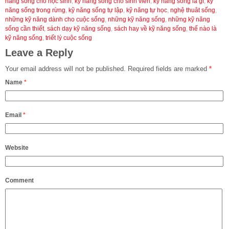
năng sống cho học sinh
,
kỹ năng sống cho sinh viên
,
kỹ năng sống là gì
,
kỹ
năng sống trong rừng
,
kỹ năng sống tự lập
,
kỹ năng tự học
,
nghệ thuât sống
,
những kỹ năng dành cho cuộc sống
,
những kỹ năng sống
,
những kỹ năng
sống cần thiết
,
sách dạy kỹ năng sống
,
sách hay về kỹ năng sống
,
thế nào là
kỹ năng sống
,
triết lý cuộc sống
Leave a Reply
Your email address will not be published.
Required fields are marked
*
Name
*
Email
*
Website
Comment