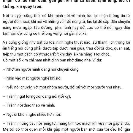
nhận, có lúc tình cảm, gần gũi, khi lại xa cách, lạnh lùng, lúc đi
thẳng, khi quay tròn.
Nói chuyện cũng thế: có khi mình nói về mình, lúc lại nhận thông tin từ
người đối thoại, khi nói về những vấn đề riêng tư, lúc lại đề cập đến chuyện
nắng mưa, ngập, tắc đường, phim ảnh hay dở. Lúc có thể nói ngay đến
tâm vấn đề, cũng có thể lòng vòng nói gần nói xa.
Và cũng giống như bất cứ loại hình nghệ thuật nào, sự thanh lịch trong lời
ăn tiếng nói cũng phải được tập dượt, mài giũa, trau dồi từ đọc, quan sát,
tiếp thu một cách có ý thức (rất ít khi đây là khả năng Trời cho).
Có một số kim chỉ nam nhất định bạn nhớ dùng nhé. Ví dụ:
– Nhớ tên người mình đang nói chuyện cùng
– Nhìn vào mắt người nghe khi nói
– Nếu nói chuyện với một nhóm người, đối xử với mọi người như nhau.
– Tránh ngắt lời người đang nói (tối kỵ).
– Tránh nói thao thao về mình.
– Người khôn nghe nhiều hơn nói.
– Tránh những câu hỏi riêng tư, mang tính tọc mạch khi vừa mới gặp ai đó.
Mẹ tôi có thói quen mỗi khi gặp một người bạn mới của tôi đều hỏi gia