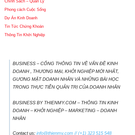
Chính Sách – Quản Lý
Phong cách Cuộc Sống
Dự Án Kinh Doanh
Tin Tức Chứng Khoán
Thông Tin Khởi Nghiệp
BUSINESS – CỔNG THÔNG TIN VỀ VẤN ĐỀ KINH
DOANH , THƯƠNG MẠI, KHỞI NGHIỆP MỚI NHẤT,
GƯƠNG MẶT DOANH NHÂN VÀ NHỮNG BÀI HỌC
TRONG THỰC TIỄN QUẢN TRỊ CỦA DOANH NHÂN
BUSINESS BY THIENMY.COM – THÔNG TIN KINH
DOANH – KHỞI NGHIỆP – MARKETING – DOANH
NHÂN
Contact us:
info@thienmy.com
// (+1) 323 515 548