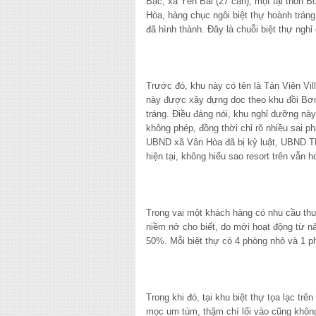
Bạc, xã Yên Bài (27 căn), một tại thôn
Hòa, hàng chục ngôi biệt thự hoành tráng
đã hình thành. Đây là chuỗi biệt thự ngh
Trước đó, khu này có tên là Tản Viên Vill
này được xây dựng dọc theo khu đồi Bơn
tráng. Điều đáng nói, khu nghỉ dưỡng nà
không phép, đồng thời chỉ rõ nhiều sai 
UBND xã Vân Hòa đã bị kỷ luật, UBND TP 
hiện tại, không hiểu sao resort trên vẫn 
Trong vai một khách hàng có nhu cầu thuê 
niềm nở cho biết, do mới hoạt động từ n
50%. Mỗi biệt thự có 4 phòng nhỏ và 1 phò
Trong khi đó, tại khu biệt thự tọa lạc tr
mọc um tùm, thậm chí lối vào cũng khôn