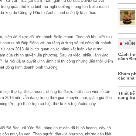
 Bơn, xã Vân Hòa (25 căn). Nằm gần trụ sở của UBND xã Vân
 trong quần thể khu biệt thự nghỉ dưỡng mang tên Bella resort
ỉ dưỡng do Công ty Đầu tư Archi Land quản lý khai thác.
a, hiện đã được đổi tên thành Bella resort. Toàn bộ khu biệt thự
 nhìn ra hồ Đập Đống với hạ tầng đường sá thi công rất hoành
HỖN
y từ năm 2013 đã bị cơ quan chức năng kết luận xây dựng
Cách th
phạm của chính quyền địa phương. Sau vụ việc, nhiều lãnh đạo
cách Đe
Hà Nội đã ra quyết định đình chỉ thi công nhưng đến thời điểm
hoạt động kinh doanh bình thường.
Khám ph
các nhà 
biệt thự tại Bella resort, chúng tôi được một nhân viên lễ tân
Thiết kế
sang tr
ăm 2016 nên vẫn đang trong thời gian khuyến mại, giảm giá đến
ng lớn, giá thuê trọn cả biệt thự là 5,5 triệu/căn/ngày.
ên đồi Đá Bạc, xã Yên Bài, hàng chục căn đã bị bỏ hoang, cây cỏ
g còn nguyên vẹn. Theo người dân địa phương, những căn biệt