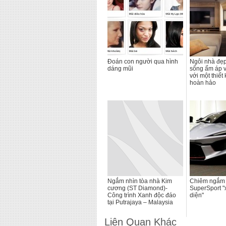
Đoán con người qua hình
Ngôi nhà đẹp
dáng mũi
sống ấm áp 
với một thiết 
hoàn hảo
Ngắm nhìn tòa nhà Kim
Chiêm ngắm 
cương (ST Diamond)-
SuperSport "
Công trình Xanh độc đáo
diện"
tại Putrajaya – Malaysia
Liên Quan Khác