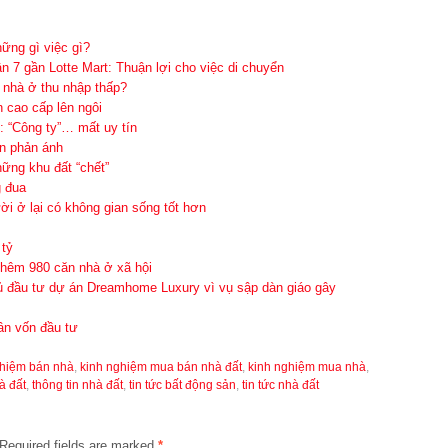
ững gì việc gì?
n 7 gần Lotte Mart: Thuận lợi cho việc di chuyển
 nhà ở thu nhập thấp?
 cao cấp lên ngôi
ọ: “Công ty”… mất uy tín
n phản ánh
hững khu đất “chết”
g đua
i ở lại có không gian sống tốt hơn
 tỷ
hêm 980 căn nhà ở xã hội
ủ đầu tư dự án Dreamhome Luxury vì vụ sập dàn giáo gây
gân vốn đầu tư
ghiệm bán nhà
,
kinh nghiệm mua bán nhà đất
,
kinh nghiệm mua nhà
,
à đất
,
thông tin nhà đất
,
tin tức bất động sản
,
tin tức nhà đất
Required fields are marked
*