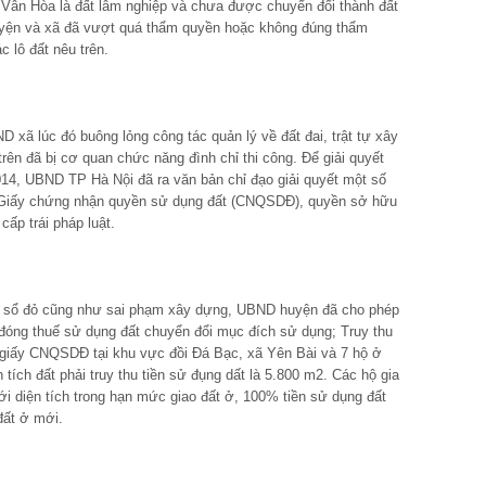
ại Vân Hòa là đất lâm nghiệp và chưa được chuyển đổi thành đất
huyện và xã đã vượt quá thẩm quyền hoặc không đúng thẩm
 lô đất nêu trên.
 xã lúc đó buông lỏng công tác quản lý về đất đai, trật tự xây
trên đã bị cơ quan chức năng đình chỉ thi công. Để giải quyết
14, UBND TP Hà Nội đã ra văn bản chỉ đạo giải quyết một số
i Giấy chứng nhận quyền sử dụng đất (CNQSDĐ), quyền sở hữu
cấp trái pháp luật.
ấp sổ đỏ cũng như sai phạm xây dựng, UBND huyện đã cho phép
 đóng thuế sử dụng đất chuyển đổi mục đích sử dụng; Truy thu
 giấy CNQSDĐ tại khu vực đồi Đá Bạc, xã Yên Bài và 7 hộ ở
tích đất phải truy thu tiền sử đụng dất là 5.800 m2. Các hộ gia
ới diện tích trong hạn mức giao đất ở, 100% tiền sử dụng đất
đất ở mới.