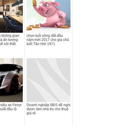
 không gian
chọn tuổi xông đất đầu
và ấn tượng
năm mới 2017 cho gia chủ
kế nội thất
tuổi Tân Hợi 1971
siêu xe Fenyr
Doanh nghiệp BĐS đề nghị
xuất đầu lộ
được làm nhà trọ cho thuê
giá rẻ