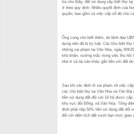
tra cho thấy, đất sử dụng xây biệt thự t
ở theo quy định. Nhiều quyết định của 
quyền, bao gồm cả việc cấp sổ đỏ cho các
Ông Long cho biết thêm, do lãnh đạo UBND
dựng nên đã bị kỷ luật. Các khu biệt thự 
những sai phạm tại Vân Hòa, ngày 9/9/20
khó khăn, vướng mắc trong việc thu hồ
nhà ở và tài sản khác gắn liền với đất do 
Sau khi xác định rõ sai phạm về việc c
các chủ biệt thự tại Vân Hòa và Yên Bài
tiền sử dụng đất đối với 10 hộ được cấp
khu vực đồi Đống, xã Vân Hòa. Tổng diện 
đình phải nộp 50% tiền sử dụng đất đối v
đối với diện tích đất vượt hạn mức giao 