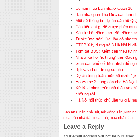
Có nên mua bán nhà ở Quận 10
Bán nhà quận Thủ Đức cần làm nh
Một số thông tin dự án căn hộ Quậ
Cần tiêu chí gì để được phép mua
Đầu tư bất động sản: Bất động sản
Trước ‘ma trận’ lừa đảo cò nhà tr
CTCP Xây dựng số 3 Hà Nội bị dâ
Tóm tắt BĐS: Kiếm tiền triệu từ n
Nhà ở xã hội “rớt rụng” trên đườn
Giãn dân phố cổ: Mục đích để ngườ
Bị lừa vì hẻm trùng số nhà
Dự án trong tuần: căn hộ dưới 1,5
EcoHome 2 cung cấp cho Hà Nội t
Xử lý vi phạm của nhà thầu và ch
chết người
Hà Nội hối thúc chủ đầu tư giải n
Bán nhà
,
bán nhà đất
,
bất động sản
,
kinh n
mua bán nhà đất
,
mua nhà
,
mua nhà đất
,
nh
Leave a Reply
Your email address will not be published.