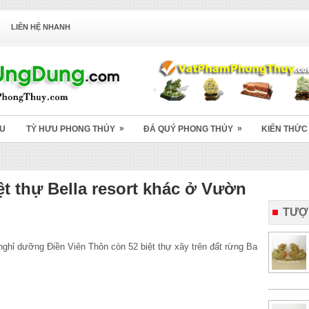
LIÊN HỆ NHANH
»
»
ỆU
TỲ HƯU PHONG THỦY
ĐÁ QUÝ PHONG THỦY
KIẾN THỨC
ệt thự Bella resort khác ở Vườn
TƯỢ
ghỉ dưỡng Điền Viên Thôn còn 52 biệt thự xây trên đất rừng Ba