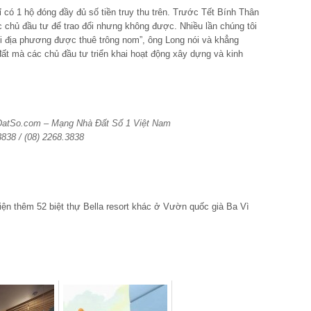
ỉ có 1 hộ đóng đầy đủ số tiền truy thu trên. Trước Tết Bính Thân
c chủ đầu tư để trao đổi nhưng không được. Nhiều lần chúng tôi
ời địa phương được thuê trông nom”, ông Long nói và khẳng
đất mà các chủ đầu tư triển khai hoạt động xây dựng và kinh
aDatSo.com – Mạng Nhà Đất Số 1 Việt Nam
3838 / (08) 2268.3838