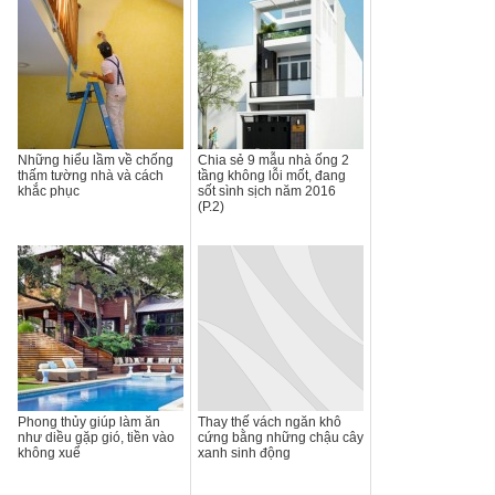
Những hiểu lầm về chống
Chia sẻ 9 mẫu nhà ống 2
thấm tường nhà và cách
tầng không lỗi mốt, đang
khắc phục
sốt sình sịch năm 2016
(P.2)
Phong thủy giúp làm ăn
Thay thế vách ngăn khô
như diều gặp gió, tiền vào
cứng bằng những chậu cây
không xuể
xanh sinh động