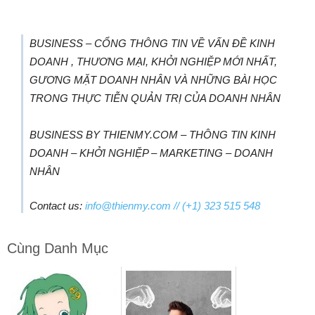
BUSINESS – CỔNG THÔNG TIN VỀ VẤN ĐỀ KINH
DOANH , THƯƠNG MẠI, KHỞI NGHIỆP MỚI NHẤT,
GƯƠNG MẶT DOANH NHÂN VÀ NHỮNG BÀI HỌC
TRONG THỰC TIỄN QUẢN TRỊ CỦA DOANH NHÂN
BUSINESS BY THIENMY.COM – THÔNG TIN KINH
DOANH – KHỞI NGHIỆP – MARKETING – DOANH
NHÂN
Contact us:
info@thienmy.com
// (+1) 323 515 548
Cùng Danh Mục