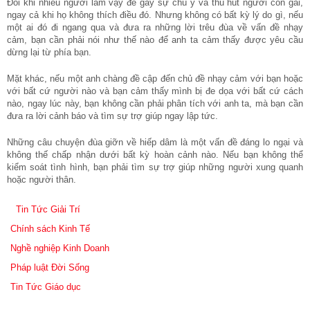
Đôi khi nhiều người làm vậy để gây sự chú ý và thu hút người con gái,
ngay cả khi họ không thích điều đó. Nhưng không có bất kỳ lý do gì, nếu
một ai đó đi ngang qua và đưa ra những lời trêu đùa về vấn đề nhạy
cảm, bạn cần phải nói như thế nào để anh ta cảm thấy được yêu cầu
dừng lại từ phía bạn.
Mặt khác, nếu một anh chàng đề cập đến chủ đề nhạy cảm với bạn hoặc
với bất cứ người nào và bạn cảm thấy mình bị đe dọa với bất cứ cách
nào, ngay lúc này, bạn không cần phải phân tích với anh ta, mà bạn cần
đưa ra lời cảnh báo và tìm sự trợ giúp ngay lập tức.
Những câu chuyện đùa giỡn về hiếp dâm là một vấn đề đáng lo ngại và
không thế chấp nhận dưới bất kỳ hoàn cảnh nào. Nếu bạn không thể
kiểm soát tình hình, bạn phải tìm sự trợ giúp những người xung quanh
hoặc người thân.
Tin Tức Giải Trí
Chính sách Kinh Tế
Nghề nghiệp Kinh Doanh
Pháp luật Đời Sống
Tin Tức Giáo dục