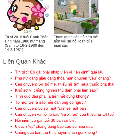
Tử vi 2016 tuổi Canh Thân
Tham quan căn hộ đẹp mê
sinh năm 1980 nữ mạng
hồn với sự nổi loạn của
(Sanh từ 16-2-1980 đến
màu sắc
14-2-1981)
Liên Quan Khác
Tin tức: Cô gái phải nhập viện vì “lên đỉnh” quá lâu
Phụ nữ càng giàu càng thỏa mãn chuyện “yêu” chăng?
Câu chuyện: Sợ bố mẹ, thiếu nữ tìm mua thuốc phá thai
Khổ sở vì chồng nghiện thủ dâm phải làm sao?
Tình dục đâu phải là trên hết đúng không?
Tò mò: Sẽ ra sao nếu đàn ông có ngực?
Câu chuyện: Lo sợ mất “zin” sẽ mất bạn
Câu chuyện và nỗi lo sau “vượt rào” của thiếu nữ 14 tuổi
Nỗi niềm cô gái tuổi 30 bạn có biết
6 cách “ép” chàng dùng bao cao su hiệu quả
Chồng của bạn thủ thỉ chuyện chăn gối không?