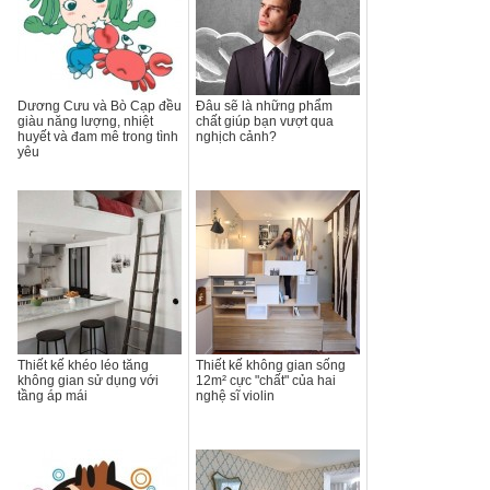
Dương Cưu và Bò Cạp đều
Đâu sẽ là những phẩm
giàu năng lượng, nhiệt
chất giúp bạn vượt qua
huyết và đam mê trong tình
nghịch cảnh?
yêu
Thiết kế khéo léo tăng
Thiết kế không gian sống
không gian sử dụng với
12m² cực "chất" của hai
tầng áp mái
nghệ sĩ violin