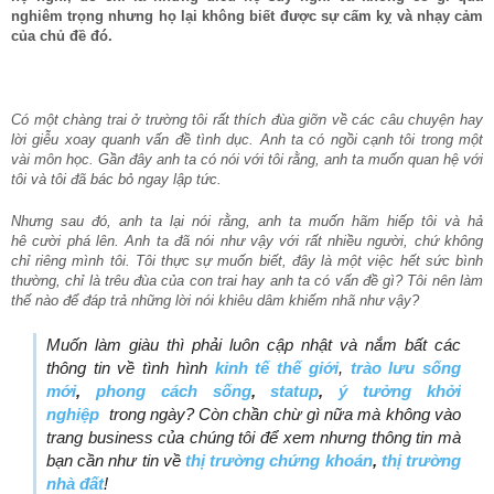
nghiêm trọng nhưng họ lại không biết được sự cấm kỵ và nhạy cảm
của chủ đề đó.
Có một chàng trai ở trường tôi rất thích đùa giỡn về các câu chuyện hay
lời giễu xoay quanh vấn đề tình dục. Anh ta có ngồi cạnh tôi trong một
vài môn học. Gần đây anh ta có nói với tôi rằng, anh ta muốn quan hệ với
tôi và tôi đã bác bỏ ngay lập tức.
Nhưng sau đó, anh ta lại nói rằng, anh ta muốn hãm hiếp tôi và hả
hê cười phá lên. Anh ta đã nói như vậy với rất nhiều người, chứ không
chỉ riêng mình tôi. Tôi thực sự muốn biết, đây là một việc hết sức bình
thường, chỉ là trêu đùa của con trai hay anh ta có vấn đề gì? Tôi nên làm
thế nào để đáp trả những lời nói khiêu dâm khiếm nhã như vậy?
Muốn làm giàu thì phải luôn cập nhật và nắm bất các
thông tin về tình hình
kinh tế thế giới
,
trào lưu sống
mới
,
phong cách sống
,
statup
,
ý tưởng khởi
nghiệp
trong ngày? Còn chần chừ gì nữa mà không vào
trang business của chúng tôi để xem nhưng thông tin mà
bạn cần như tin về
thị trường chứng khoán
,
thị trường
nhà đất
!