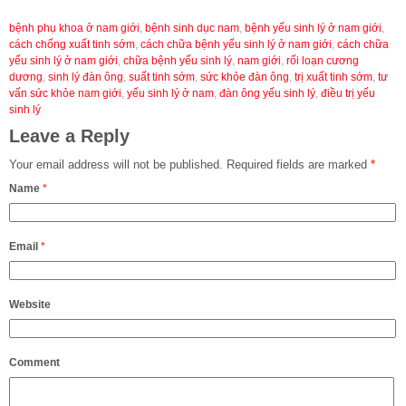
bệnh phụ khoa ở nam giới
,
bệnh sinh dục nam
,
bệnh yếu sinh lý ở nam giới
,
cách chống xuất tinh sớm
,
cách chữa bệnh yếu sinh lý ở nam giới
,
cách chữa
yếu sinh lý ở nam giới
,
chữa bệnh yếu sinh lý
,
nam giới
,
rối loạn cương
dương
,
sinh lý đàn ông
,
suất tinh sớm
,
sức khỏe đàn ông
,
trị xuất tinh sớm
,
tư
vấn sức khỏe nam giới
,
yếu sinh lý ở nam
,
đàn ông yếu sinh lý
,
điều trị yếu
sinh lý
Leave a Reply
Your email address will not be published.
Required fields are marked
*
Name
*
Email
*
Website
Comment