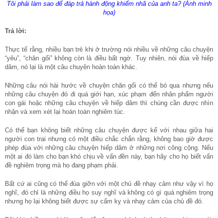
Tôi phải làm sao để đáp trả hành động khiếm nhã của anh ta? (Ảnh minh
họa)
Trả lời:
Thực tế rằng, nhiều bạn trẻ khi ở trường nói nhiều về những câu chuyện
“yêu”, “chăn gối” không còn là điều bất ngờ. Tuy nhiên, nói đùa về hiếp
dâm, nó lại là một câu chuyện hoàn toàn khác.
Những câu nói hài hước về chuyện chăn gối có thể bỏ qua nhưng nếu
những câu chuyện đó đi quá giới hạn, xúc phạm đến nhân phẩm người
con gái hoặc những câu chuyện về hiếp dâm thì chúng cần được nhìn
nhận và xem xét lại hoàn toàn nghiêm túc.
Có thể bạn không biết những câu chuyện được kể với nhau giữa hai
người con trai nhưng có một điều chắc chắn rằng, không bao giờ được
phép đùa với những câu chuyện hiếp dâm ở những nơi công cộng. Nếu
một ai đó làm cho bạn khó chịu về vấn đền này, bạn hãy cho họ biết vấn
đề nghiêm trọng mà họ đang phạm phải.
Bất cứ ai cũng có thể đùa giỡn với một chủ đề nhạy cảm như vậy vì họ
nghĩ, đó chỉ là những điều họ suy nghĩ và không có gì quá nghiêm trọng
nhưng họ lại không biết được sự cấm kỵ và nhạy cảm của chủ đề đó.