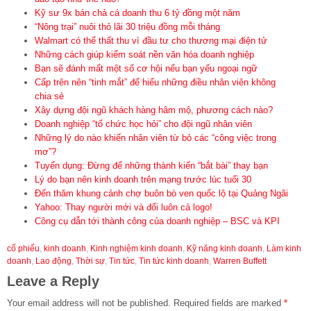
Kỹ sư 9x bán chả cá doanh thu 6 tỷ đồng một năm
“Nông trại” nuôi thỏ lãi 30 triệu đồng mỗi tháng
Walmart có thể thất thu vì đầu tư cho thương mại điện tử
Những cách giúp kiểm soát nền văn hóa doanh nghiệp
Bạn sẽ đánh mất một số cơ hội nếu bạn yếu ngoại ngữ
Cấp trên nên “tinh mắt” để hiểu những điều nhân viên không
chia sẻ
Xây dựng đội ngũ khách hàng hâm mộ, phương cách nào?
Doanh nghiệp “tổ chức học hỏi” cho đội ngũ nhân viên
Những lý do nào khiến nhân viên từ bỏ các “công việc trong
mơ”?
Tuyển dụng: Đừng để những thành kiến “bắt bài” thay bạn
Lý do bạn nên kinh doanh trên mạng trước lúc tuổi 30
Đến thăm khung cảnh chợ buôn bò ven quốc lộ tại Quảng Ngãi
Yahoo: Thay người mới và đổi luôn cả logo!
Công cụ dẫn tới thành công của doanh nghiệp – BSC và KPI
cổ phiếu
,
kinh doanh
,
Kinh nghiệm kinh doanh
,
Kỹ năng kinh doanh
,
Làm kinh
doanh
,
Lao động
,
Thời sự
,
Tin tức
,
Tin tức kinh doanh
,
Warren Buffett
Leave a Reply
Your email address will not be published.
Required fields are marked
*