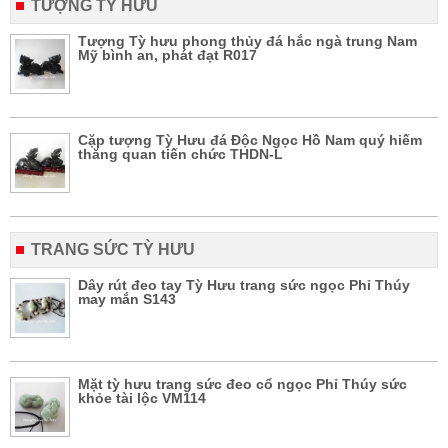
TƯỢNG TỲ HƯU
Tượng Tỳ hưu phong thủy đá hắc ngà trung Nam
Mỹ bình an, phát đạt R017
Cặp tượng Tỳ Hưu đá Độc Ngọc Hồ Nam quý hiếm
thăng quan tiến chức THDN-L
TRANG SỨC TỲ HƯU
Dây rút đeo tay Tỳ Hưu trang sức ngọc Phỉ Thúy
may mắn S143
Mặt tỳ hưu trang sức đeo cổ ngọc Phỉ Thúy sức
khỏe tài lộc VM114