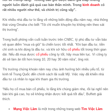
người luôn đánh giá quá cao bản thân mình. Trong
kinh doanh
có
rất nhiều người như thế, và chính trị cũng vậy”.
Khi nhiều nhà đầu tư lo lắng về những biến động đầu năm nay, nhà thông
thái vùng Omaha cho biết “Tôi chỉ muốn khuyên họ không nên theo sát
thị trường”.
Trong buổi phỏng vấn cuối tuần trước trên
CNBC
, tỷ phú đầu tư vẫn bảo
vệ quan điểm “mua và giữ” là chiến lược tốt nhất. “Khi bạn đầu tư, tiền
chỉ sinh ra khi đúng là đầu tư, và khi sở hữu
cổ phiếu
tốt trong thời gian
dài. Nếu đã mua được
cổ phiếu
công ty tốt, hãy mua liên tục. Vì công ty
đó sẽ làm ăn tốt hơn trong 10, 20 hay 30 năm nữa”, ông nói.
Thị trường chứng khoán năm nay chịu ảnh hưởng bởi nhiều yếu tố, từ
kinh tế Trung Quốc đến chính sách lãi suất Mỹ. Việc này đã khiến nhà
đầu tư cá nhân lo ngại khi tham gia thị trường.
“Nếu họ cố mua bán cổ phiếu, lo lắng khi chúng giảm nhẹ, rồi lại nghĩ nên
bán khi giá cao, họ sẽ không nhận được kết quả tốt đâu”, Buffett giải
thích.
Mạng Việc Làm
là một trong những trang web
Tìm Việc Làm