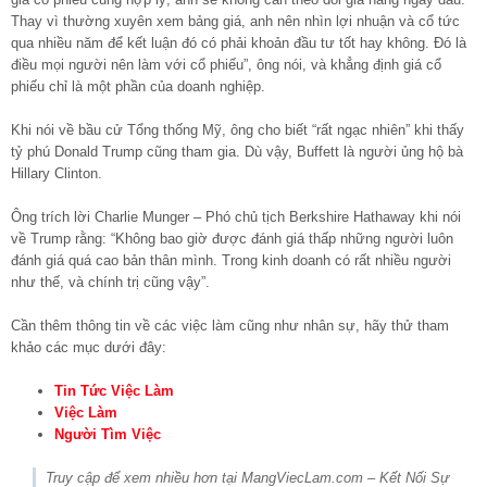
Thay vì thường xuyên xem bảng giá, anh nên nhìn lợi nhuận và cổ tức
qua nhiều năm để kết luận đó có phải khoản đầu tư tốt hay không. Đó là
điều mọi người nên làm với cổ phiếu”, ông nói, và khẳng định giá cổ
phiếu chỉ là một phần của doanh nghiệp.
Khi nói về bầu cử Tổng thống Mỹ, ông cho biết “rất ngạc nhiên” khi thấy
tỷ phú Donald Trump cũng tham gia. Dù vậy, Buffett là người ủng hộ bà
Hillary Clinton.
Ông trích lời Charlie Munger – Phó chủ tịch Berkshire Hathaway khi nói
về Trump rằng: “Không bao giờ được đánh giá thấp những người luôn
đánh giá quá cao bản thân mình. Trong kinh doanh có rất nhiều người
như thế, và chính trị cũng vậy”.
Cần thêm thông tin về các việc làm cũng như nhân sự, hãy thử tham
khảo các mục dưới đây:
Tin Tức Việc Làm
Việc Làm
Người Tìm Việc
Truy cập để xem nhiều hơn tại MangViecLam.com – Kết Nối Sự