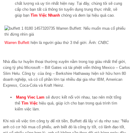
chất lượng và uy tín nhất hiện nay. Tại đây, chúng tôi sẽ cung
cấp cho bạn tất cả thông tin tuyển dụng trung thực nhất, sẽ
giúp bạn
Tìm Việc Nhanh
chóng và đem lại hiệu quả cao.
Warren Buffett
hiện là người giàu thứ 3 thế giới. Ảnh:
CNBC
Nhà đầu tư huyền thoại thường xuyên nằm trong top giàu nhất thế giới,
cùng tỷ phú Microsoft – Bill Gates và tài phiệt viễn thông Mexico – Carlos
Slim Helu. Công ty của ông – Berkshire Hathaway hiện sở hữu hơn 80
doanh nghiệp, và có cổ phần lớn tại nhiều đại gia như IBM, American
Express, Coca-Cola và Kraft Heinz.
Mang Viec Lam
sẽ được kết nối với nhau, tạo nên một tổng
thể
Tìm Việc
hiệu quả, giúp ích cho bạn trong quá trình tìm
kiếm việc làm.
Khi nói về việc tìm công ty để rót tiền, Buffett đã lấy ví dụ như sau: “Nếu
anh có cơ hội mua cổ phiếu, anh biết đó là công ty tốt, có lãnh đạo tốt,
giá cổ phiếu cũng hợp lý, anh sẽ không cần theo dõi giá hàng ngày đâu.