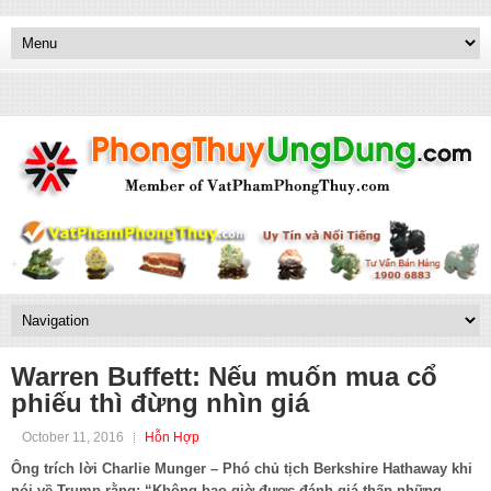
Warren Buffett: Nếu muốn mua cổ
phiếu thì đừng nhìn giá
October 11, 2016
Hỗn Hợp
Ông trích lời Charlie Munger – Phó chủ tịch Berkshire Hathaway khi
nói về Trump rằng: “Không bao giờ được đánh giá thấp những