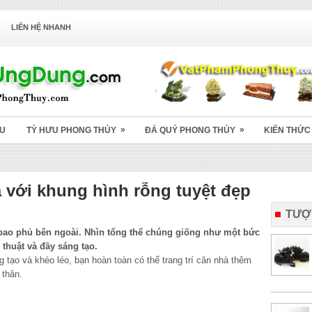
LIÊN HỆ NHANH
»
»
ỆU
TỲ HƯU PHONG THỦY
ĐÁ QUÝ PHONG THỦY
KIẾN THỨC
à với khung hình rỗng tuyệt đẹp
TƯỢ
bao phủ bên ngoài. Nhìn tổng thể chúng giống như một bức
 thuật và đầy sáng tạo.
tạo và khéo léo, bạn hoàn toàn có thể trang trí căn nhà thêm
 thân.