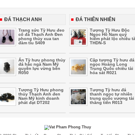
ĐÁ THẠCH ANH
ĐÁ THIÊN NHIÊN
Trang sức Tỳ Hưu đeo
Tượng Tỳ Hưu Độc
cổ đá Thạch Anh Đen
Ngọc Hồ Nam quý
phong thủy xua tan
hiếm phát lộc chiêu tà
đàm tíu S409
THDN-S
Ấn Tỳ hưu phong thủy
Cặp tượng Tỳ hưu đá
đá hắc ngà Nam Mỹ
ngọc Hoàng Long
quyền lực vừng bền
Trung Quốc chiêu tài
R050
hóa sát R021
Tượng Tỳ Hưu phong
Tượng Tỳ hưu đá
thủy Thạch Anh đen
thanh ngọc tự nhiên
Nam Mỹ kinh doanh
trung quốc vượng tài
phát đạt DT202
thăng tiến R013