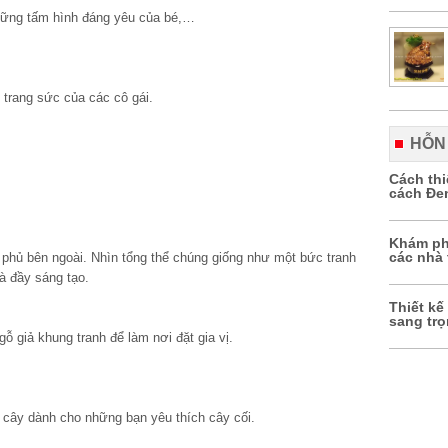
hững tấm hình đáng yêu của bé,…
trang sức của các cô gái.
HỖN
Cách th
cách Đe
Khám ph
các nhà 
 phủ bên ngoài. Nhìn tổng thể chúng giống như một bức tranh
và đầy sáng tạo.
Thiết kế
sang tr
ỗ giả khung tranh để làm nơi đặt gia vị.
cây dành cho những bạn yêu thích cây cối.