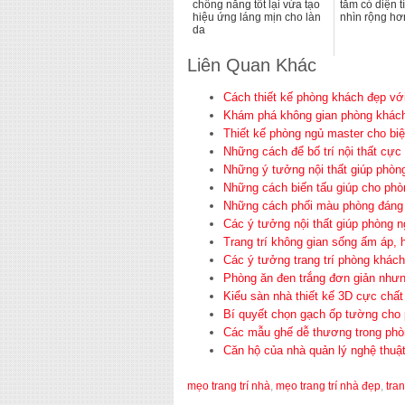
chống nắng tốt lại vừa tạo
tắm có diện t
hiệu ứng láng mịn cho làn
nhìn rộng hơ
da
Liên Quan Khác
Cách thiết kế phòng khách đẹp vớ
Khám phá không gian phòng khách 
Thiết kế phòng ngủ master cho biệ
Những cách để bố trí nội thất cực
Những ý tưởng nội thất giúp phòn
Những cách biến tấu giúp cho ph
Những cách phối màu phòng đáng 
Các ý tưởng nội thất giúp phòng n
Trang trí không gian sống ấm áp,
Các ý tưởng trang trí phòng khác
Phòng ăn đen trắng đơn giản nhưn
Kiểu sàn nhà thiết kế 3D cực chấ
Bí quyết chọn gạch ốp tường cho
Các mẫu ghế dễ thương trong phò
Căn hộ của nhà quản lý nghệ thuật 
mẹo trang trí nhà
,
mẹo trang trí nhà đẹp
,
tran