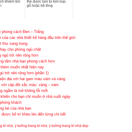
ích khiêm tốn
thể được làm từ kim loại,
n
gỗ hoặc bê tông
i phong cách Đen – Trắng
của các nhà thiết kế hàng đầu trên thế giới
t thự sang trọng
 hay cho phòng ngủ chật
g ngủ trở nên rộng hơn
òng tắm nhà bạn phong cách hơn
thèm muốn nhất hiện nay
gủ trở nên rộng hơn (phần 1)
 hiện đại với hai gam màu xám và vàng
h với cặp đôi sắc màu: vàng – xám
g ngắm là mê không lỗi mốt
t khiến cho bạn chỉ muốn ở nhà suốt ngày
 phòng khách
ng bé của nhà bạn
được bố trí khéo léo đến từng chi tiết
g trí nhà
,
ý tưởng trang trí nhà
,
ý tưởng trang trí nhà đẹp