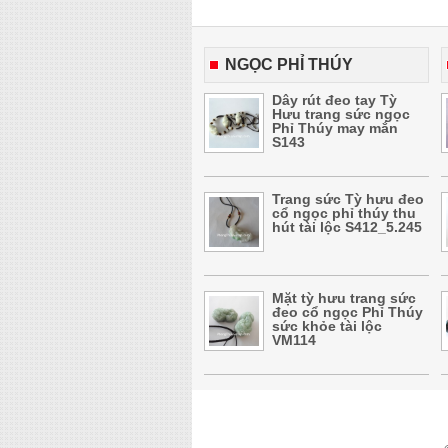
NGỌC PHỈ THÚY
Dây rút đeo tay Tỳ
Hưu trang sức ngọc
Phỉ Thúy may mắn
S143
Trang sức Tỳ hưu đeo
cổ ngọc phỉ thúy thu
hút tài lộc S412_5.245
Mặt tỳ hưu trang sức
đeo cổ ngọc Phỉ Thúy
sức khỏe tài lộc
VM114