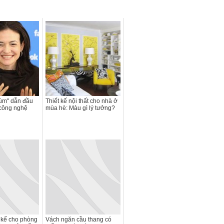
ùm" dẫn đầu
Thiết kế nội thất cho nhà ở
 công nghệ
mùa hè: Màu gì lý tưởng?
t kế cho phòng
Vách ngăn cầu thang có