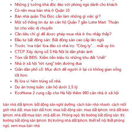
Những ý tưởng khá độc đáo với phòng ngủ dành cho khách
Có nên mua bán nhà ở Quận 10
Bán nhà quận Thủ Đức cần làm những gì việc gì?
Một số thông tin dự án căn hộ Quận 7 gần Lotte Mart: Thuận
lợi cho việc di chuyển
Cần tiêu chí gì để được phép mua nhà ở thu nhập thấp?
Đầu tư bất động sản: Bất động sản cao cấp lên ngôi
Trước ‘ma trận’ lừa đảo cò nhà trọ: “Công ty”… mất uy tín
CTCP Xây dựng số 3 Hà Nội bị dân phản ánh
Tóm tắt BĐS: Kiếm tiền triệu từ những khu đất “chết”
Nhà ở xã hội “rớt rụng” trên đường đua
Giãn dân phố cổ: Mục đích để người ở lại có không gian sống
tốt hơn
Bị lừa vì hẻm trùng số nhà
Dự án trong tuần: căn hộ dưới 1,5 tỷ
EcoHome 2 cung cấp cho Hà Nội thêm 980 căn nhà ở xã hội
bán nhà đất tphcm
,
bất động sản nghỉ dưỡng
,
cách bán nhà nhanh
,
cách môi
giới nhà đất
,
mua bán đất hcm
,
mua bất động sản
,
mua đất tphcm
,
nhà đất bán
tphcm
,
nhà đất mua bán
,
nhà đất vn
,
Phòng ngủ
,
thị trường bất động sản
,
thị
trường bất động sản tphcm
,
thị trường nhà đất tphcm
,
thiết kế nội thất phòng
ngủ
,
xem mua bán nhà