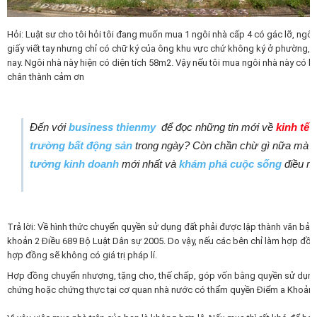
Hỏi: Luật sư cho tôi hỏi tôi đang muốn mua 1 ngôi nhà cấp 4 có gác lỡ, ngôi
giấy viết tay nhưng chỉ có chữ ký của ông khu vực chứ không ký ở phường, s
nay. Ngôi nhà này hiện có diện tích 58m2. Vậy nếu tôi mua ngôi nhà này có 
chân thành cảm ơn
Đến với
business thienmy
để đọc những tin mới về
kinh tế 
trường bất động sản
trong ngày? Còn chần chừ gì nữa mà k
tưởng kinh doanh
mới nhất và
khám phá cuộc sống
điều m
Trả lời: Về hình thức chuyển quyền sử dụng đất phải được lập thành văn bản
khoản 2 Điều 689 Bộ Luật Dân sự 2005. Do vậy, nếu các bên chỉ làm hợp đồn
hợp đồng sẽ không có giá trị pháp lí.
Hợp đồng chuyển nhượng, tặng cho, thế chấp, góp vốn bằng quyền sử dụng đ
chứng hoặc chứng thực tại cơ quan nhà nước có thẩm quyền Điểm a Khoản 3