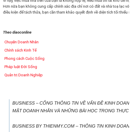
Vì vậy, việc mua nhà trên của bạn là không hợp lệ, Nếu mua thì rất khó để 
Hơn nữa bạn không cung cấp chính xác địa chỉ nơi có đất và nhà toạ lạc với 
điều kiện để tách thửa, bạn cần tham khảo quyết định về diện tích tối thiểu 
Theo diaoconline
Chuyện Doanh Nhân
Chính sách Kinh Tế
Phong cách Cuộc Sống
Pháp luật Đời Sống
Quản trị Doanh Nghiệp
BUSINESS – CỔNG THÔNG TIN VỀ VẤN ĐỀ KINH DOANH
MẶT DOANH NHÂN VÀ NHỮNG BÀI HỌC TRONG THỰC T
BUSINESS BY THIENMY.COM – THÔNG TIN KINH DOANH